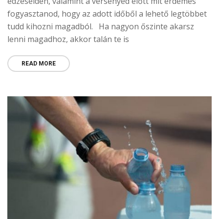
edzéseiden, valamint a versenyed előtt mit érdemes
fogyasztanod, hogy az adott időből a lehető legtöbbet
tudd kihozni magadból. Ha nagyon őszinte akarsz
lenni magadhoz, akkor talán te is
READ MORE