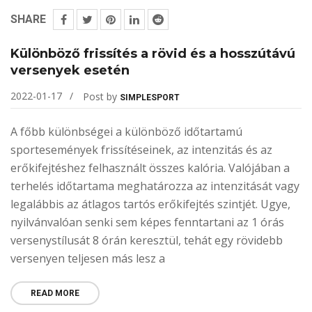
SHARE
Különböző frissítés a rövid és a hosszútávú
versenyek esetén
2022-01-17
Post by
SIMPLESPORT
A főbb különbségei a különböző időtartamú
sportesemények frissítéseinek, az intenzitás és az
erőkifejtéshez felhasznált összes kalória. Valójában a
terhelés időtartama meghatározza az intenzitását vagy
legalábbis az átlagos tartós erőkifejtés szintjét. Ugye,
nyilvánvalóan senki sem képes fenntartani az 1 órás
versenystílusát 8 órán keresztül, tehát egy rövidebb
versenyen teljesen más lesz a
READ MORE