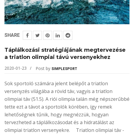
SHARE
Táplálkozási stratégiájának megtervezése
a triatlon olimpiai távú versenyekhez
2020-01-23
Post by
SIMPLESPORT
Sok sportoló számára jelent belépőt a triatlon
versenyzés világába a rövid táv, vagyis a triatlon
olimpiai táv (51.5). A riói olimpia talán még népszerűbbé
tette ezt a távot a sportolók körében, így remek
lehetőségnek tűnik, hogy megnézzük, hogyan
tervezheted a táplálkozásodat és a hidratálást az
olimpiai triatlon versenyekre. Triatlon olimpiai táv -