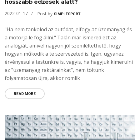
hosszabb edzések alatt?
2022-01-17
Post by
SIMPLESPORT
"Ha nem tankolod az autódat, elfogy az üzemanyag és
a motorja le fog állni." Talán már ismered ezt az
analógiát, amivel nagyon jól szemléltethető, hogy
hogyan működik a te szervezeted is. Igen, ugyanez
érvényesül a testünkre is, vagyis, ha hagyjuk kimerülni
az "üzemanyag raktárainkat", nem töltünk
folyamatosan újra, akkor romlik
READ MORE