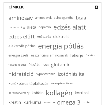
CÍMKÉK
aminosav
bcaa
aminósavak
ashwagandha
edzés alatt
diéta
dopamin
carboloading
edzés előtt
elektrolit
egészség
energia pótlás
elektrolit pótlás
fehérje
energia zselé
esszenciális aminósavak
focisták
glutamin
frissítés
folyadékpótlás
futás
hidratáció
izotóniás ital
hyponatremia
kerékpáros táplálkozás
kerékpáros étrend
kollagén
kortizol
koffein
kerékpárverseny
omega 3
kurkuma
kreatin
maraton
protein