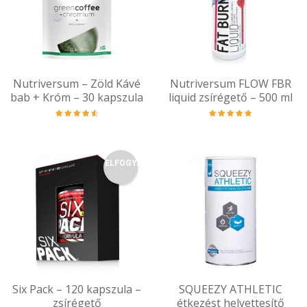
Nutriversum – Zöld Kávé
Nutriversum FLOW FBR
bab + Króm – 30 kapszula
liquid zsírégető – 500 ml
Értékelés:
Értékelés:
4.67
/ 5
5.00
/ 5
ELFOGY.
Six Pack – 120 kapszula –
SQUEEZY ATHLETIC
zsírégető
étkezést helyettesítő