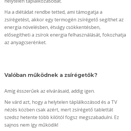
helytelen táplálkozásodat.
Ha a diétádat rendbe tetted, ami támogatja a
zsírégetést, akkor egy termogén zsírégető segíthet az
energia növelésben, étvágy csökkentésben,
elősegítheti a zsírok energia felhasználását, fokozhatja
az anyagcserénket.
Valóban működnek a zsírégetők?
Amíg ésszerűek az elvárásaid, addig igen.
Ne várd azt, hogy a helytelen táplálkozásod és a TV
nézés közben csak azért, mert zsírégető tablettát
szedsz hetente több kilótól fogsz megszabadulni. Ez
sajnos nem így működik!