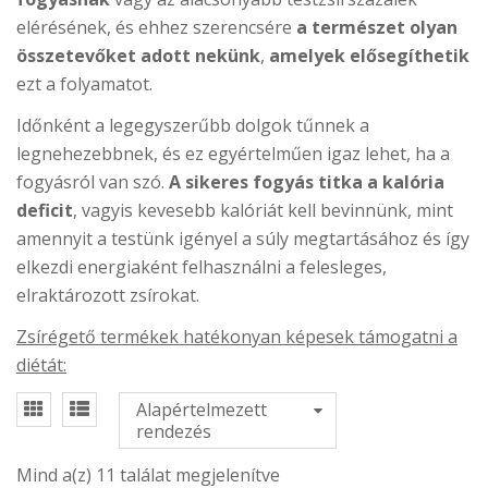
elérésének, és ehhez szerencsére
a természet olyan
összetevőket adott nekünk
,
amelyek elősegíthetik
ezt a folyamatot.
Időnként a legegyszerűbb dolgok tűnnek a
legnehezebbnek, és ez egyértelműen igaz lehet, ha a
fogyásról van szó.
A sikeres fogyás titka a kalória
deficit
, vagyis kevesebb kalóriát kell bevinnünk, mint
amennyit a testünk igényel a súly megtartásához és így
elkezdi energiaként felhasználni a felesleges,
elraktározott zsírokat.
Zsírégető termékek hatékonyan képesek támogatni a
diétát:
Alapértelmezett
rendezés
Mind a(z) 11 találat megjelenítve