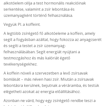
alkotóelem célja a test hormonális reakcióinak
serkentése, valamint a zsír lebontása és
üzemanyagként történő felhasználása.
Vegyük Pl. a koffeint.
A legtöbb zsírégető fő alkotóeleme a koffein, amely
segít a fogyásban azáltal, hogy fokozza az anyagcserét
és segíti a testet a zsír üzemanyag-
felhasználásában. Segít energiát nyújtani a
testmozgáshoz és más kalóriát égető
tevékenységekhez.
A koffein növeli a szervezetben a levő zsírsavak
bomlását – más néven hasi zsír. Miután a zsírsavak
lebontásra kerülnek, bejutnak a véráramba, és testük
elégetheti azokat az energia előállításához.
Azonban ne várd, hogy egy zsírégető rendbe teszi a