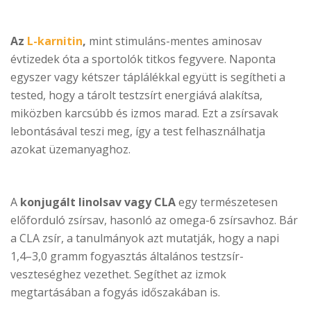
Az
L-karnitin
,
mint stimuláns-mentes aminosav
évtizedek óta a sportolók titkos fegyvere. Naponta
egyszer vagy kétszer táplálékkal együtt is segítheti a
tested, hogy a tárolt testzsírt energiává alakítsa,
miközben karcsúbb és izmos marad. Ezt a zsírsavak
lebontásával teszi meg, így a test felhasználhatja
azokat üzemanyaghoz.
A
konjugált linolsav vagy CLA
egy természetesen
előforduló zsírsav, hasonló az omega-6 zsírsavhoz. Bár
a CLA zsír, a tanulmányok azt mutatják, hogy a napi
1,4–3,0 gramm fogyasztás általános testzsír-
veszteséghez vezethet. Segíthet az izmok
megtartásában a fogyás időszakában is.