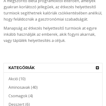
A megszorító diéta programoktól eltérően, amelyek
gyakran korlátozó jellegűek, az étkezés helyettesítő
turmixok segíthetnek kalóriák csökkentésében anélkül,
hogy feláldoznák a gasztronómiai szabadságát.
Manapság az étkezés helyettesítő turmixok at egyre
inkább használják az emberek, akik fogyni akarnak,
vagy táplálék helyettesítés a céljuk.
KATEGÓRIÁK
Akció (10)
Aminosavak (40)
Csomagok (4)
Desszert (6)