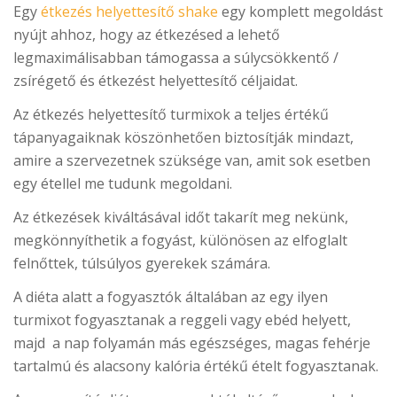
Egy
étkezés helyettesítő shake
egy komplett megoldást
nyújt ahhoz, hogy az étkezésed a lehető
legmaximálisabban támogassa a súlycsökkentő /
zsírégető és étkezést helyettesítő céljaidat.
Az étkezés helyettesítő turmixok a teljes értékű
tápanyagaiknak köszönhetően biztosítják mindazt,
amire a szervezetnek szüksége van, amit sok esetben
egy étellel me tudunk megoldani.
Az étkezések kiváltásával időt takarít meg nekünk,
megkönnyíthetik a fogyást, különösen az elfoglalt
felnőttek, túlsúlyos gyerekek számára.
A diéta alatt a fogyasztók általában az egy ilyen
turmixot fogyasztanak a reggeli vagy ebéd helyett,
majd a nap folyamán más egészséges, magas fehérje
tartalmú és alacsony kalória értékű ételt fogyasztanak.