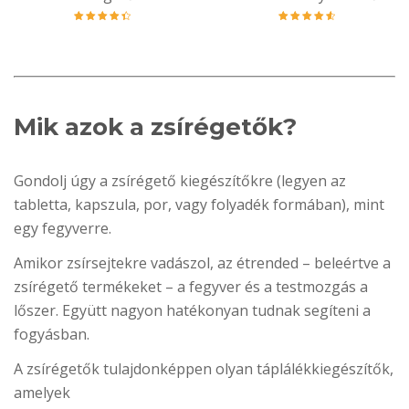
Értékelés:
Értékelés:
4.50
/ 5
4.68
/ 5
Mik azok a zsírégetők?
Gondolj úgy a zsírégető kiegészítőkre (legyen az
tabletta, kapszula, por, vagy folyadék formában), mint
egy fegyverre.
Amikor zsírsejtekre vadászol, az étrended – beleértve a
zsírégető termékeket – a fegyver és a testmozgás a
lőszer. Együtt nagyon hatékonyan tudnak segíteni a
fogyásban.
A zsírégetők tulajdonképpen olyan táplálékkiegészítők,
amelyek