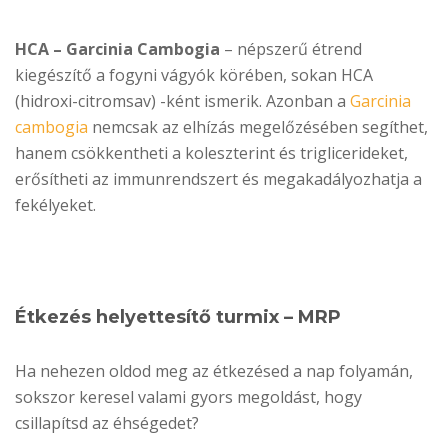
HCA – Garcinia Cambogia
– népszerű étrend
kiegészítő a fogyni vágyók körében, sokan HCA
(hidroxi-citromsav) -ként ismerik. Azonban a
Garcinia
cambogia
nemcsak az elhízás megelőzésében segíthet,
hanem csökkentheti a koleszterint és triglicerideket,
erősítheti az immunrendszert és megakadályozhatja a
fekélyeket.
Étkezés helyettesítő turmix – MRP
Ha nehezen oldod meg az étkezésed a nap folyamán,
sokszor keresel valami gyors megoldást, hogy
csillapítsd az éhségedet?