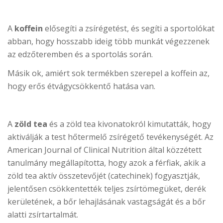
A
koffein
elősegíti a zsírégetést, és segíti a sportolókat
abban, hogy hosszabb ideig több munkát végezzenek
az edzőteremben és a sportolás során.
Másik ok, amiért sok termékben szerepel a koffein az,
hogy erős étvágycsökkentő hatása van.
A
zöld tea
és a zöld tea kivonatokról kimutatták, hogy
aktiválják a test hőtermelő zsírégető tevékenységét. Az
American Journal of Clinical Nutrition által közzétett
tanulmány megállapította, hogy azok a férfiak, akik a
zöld tea aktív összetevőjét (catechinek) fogyasztják,
jelentősen csökkentették teljes zsírtömegüket, derék
kerületének, a bőr lehajlásának vastagságát és a bőr
alatti zsírtartalmát.