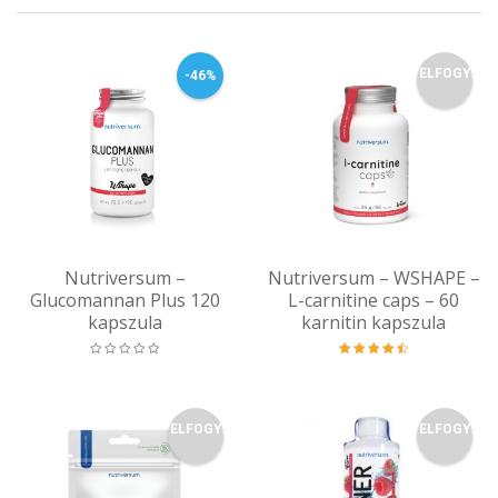
ELFOGY.
-46%
Nutriversum –
Nutriversum – WSHAPE –
Glucomannan Plus 120
L-carnitine caps – 60
kapszula
karnitin kapszula
Értékelés:
4.59
/ 5
ELFOGY.
ELFOGY.