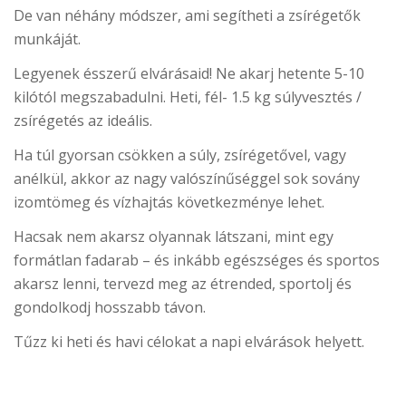
De van néhány módszer, ami segítheti a zsírégetők
munkáját.
Legyenek ésszerű elvárásaid! Ne akarj hetente 5-10
kilótól megszabadulni. Heti, fél- 1.5 kg súlyvesztés /
zsírégetés az ideális.
Ha túl gyorsan csökken a súly, zsírégetővel, vagy
anélkül, akkor az nagy valószínűséggel sok sovány
izomtömeg és vízhajtás következménye lehet.
Hacsak nem akarsz olyannak látszani, mint egy
formátlan fadarab – és inkább egészséges és sportos
akarsz lenni, tervezd meg az étrended, sportolj és
gondolkodj hosszabb távon.
Tűzz ki heti és havi célokat a napi elvárások helyett.