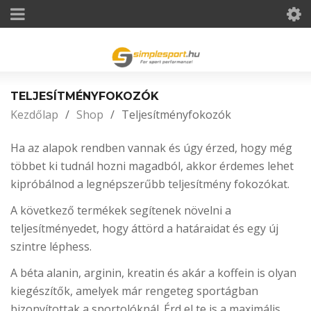
TELJESÍTMÉNYFOKOZÓK
Kezdőlap
/
Shop
/
Teljesítményfokozók
Ha az alapok rendben vannak és úgy érzed, hogy még
többet ki tudnál hozni magadból, akkor érdemes lehet
kipróbálnod a legnépszerűbb teljesítmény fokozókat.
A következő termékek segítenek növelni a
teljesítményedet, hogy áttörd a határaidat és egy új
szintre léphess.
A béta alanin, arginin, kreatin és akár a koffein is olyan
kiegészítők, amelyek már rengeteg sportágban
bizonyítottak a sportolóknál. Érd el te is a maximális