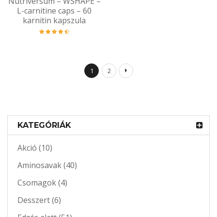
Nutriversum – WSHAPE –
L-carnitine caps – 60
karnitin kapszula
Értékelés:
4.59
/ 5
1
2
KATEGÓRIÁK
Akció (10)
Aminosavak (40)
Csomagok (4)
Desszert (6)