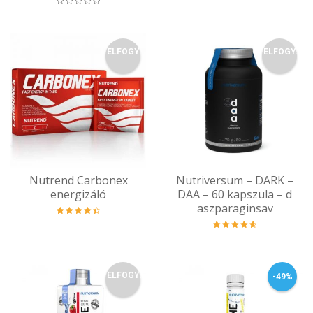
ELFOGY.
ELFOGY.
Nutrend Carbonex
Nutriversum – DARK –
energizáló
DAA – 60 kapszula – d
aszparaginsav
Értékelés:
4.61
/ 5
Értékelés:
4.71
/ 5
ELFOGY.
-49%