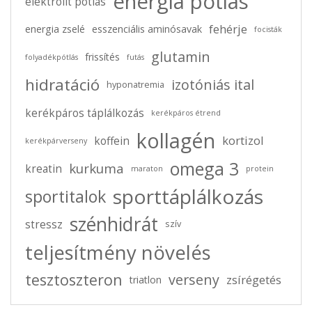
energia pótlás
elektrolit pótlás
fehérje
energia zselé
esszenciális aminósavak
focisták
glutamin
frissítés
folyadékpótlás
futás
hidratáció
izotóniás ital
hyponatremia
kerékpáros táplálkozás
kerékpáros étrend
kollagén
kortizol
koffein
kerékpárverseny
omega 3
kurkuma
kreatin
maraton
protein
sporttáplálkozás
sportitalok
szénhidrát
stressz
szív
teljesítmény növelés
tesztoszteron
verseny
zsírégetés
triatlon