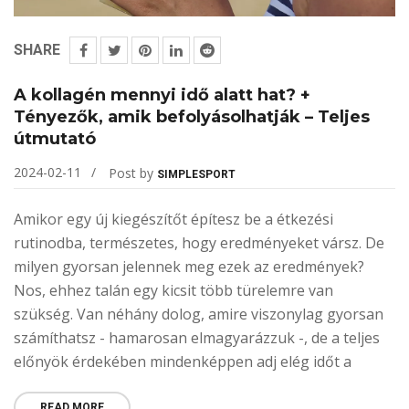
SHARE
A kollagén mennyi idő alatt hat? +
Tényezők, amik befolyásolhatják – Teljes
útmutató
2024-02-11
Post by
SIMPLESPORT
Amikor egy új kiegészítőt építesz be a étkezési
rutinodba, természetes, hogy eredményeket vársz. De
milyen gyorsan jelennek meg ezek az eredmények?
Nos, ehhez talán egy kicsit több türelemre van
szükség. Van néhány dolog, amire viszonylag gyorsan
számíthatsz - hamarosan elmagyarázzuk -, de a teljes
előnyök érdekében mindenképpen adj elég időt a
READ MORE