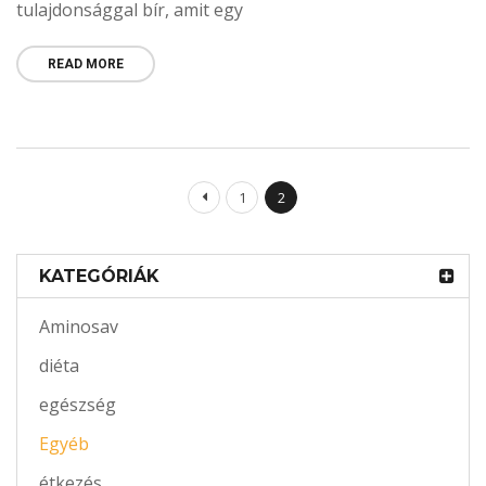
tulajdonsággal bír, amit egy
READ MORE
1
2
KATEGÓRIÁK
Aminosav
diéta
egészség
Egyéb
étkezés