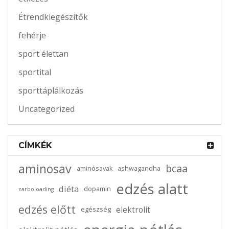
Étrendkiegészítők
fehérje
sport élettan
sportital
sporttáplálkozás
Uncategorized
CÍMKÉK
aminosav
bcaa
aminósavak
ashwagandha
edzés alatt
diéta
dopamin
carboloading
edzés előtt
elektrolit
egészség