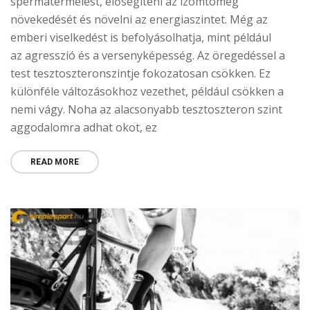
spermatermelést, elősegíteni az izomtömeg
növekedését és növelni az energiaszintet. Még az
emberi viselkedést is befolyásolhatja, mint például
az agresszió és a versenyképesség. Az öregedéssel a
test tesztoszteronszintje fokozatosan csökken. Ez
különféle változásokhoz vezethet, például csökken a
nemi vágy. Noha az alacsonyabb tesztoszteron szint
aggodalomra adhat okot, ez
READ MORE