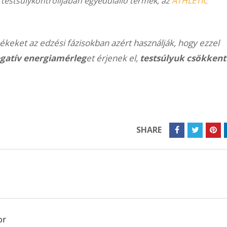
 testsúlykontrolljában egyedülálló termék, az
ATHLETIC
eket az edzési fázisokban azért használják, hogy ezzel
gatív energiamérleg
et érjenek el,
testsúlyuk csökkent
SHARE
or