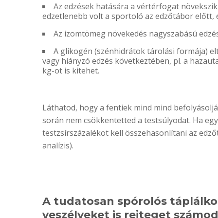
Az edzések hatására a vértérfogat növekszik,
edzetlenebb volt a sportoló az edzőtábor előtt, 
Az izomtömeg növekedés nagyszabású edzésekk
A glikogén (szénhidrátok tárolási formája) el
vagy hiányzó edzés következtében, pl. a hazauta
kg-ot is kitehet.
Láthatod, hogy a fentiek mind mind befolyásoljá
során nem csökkentetted a testsúlyodat. Ha egy
testzsírszázalékot kell összehasonlítani az edz
analízis).
A tudatosan spórolós táplálko
veszélyeket is rejteget számod