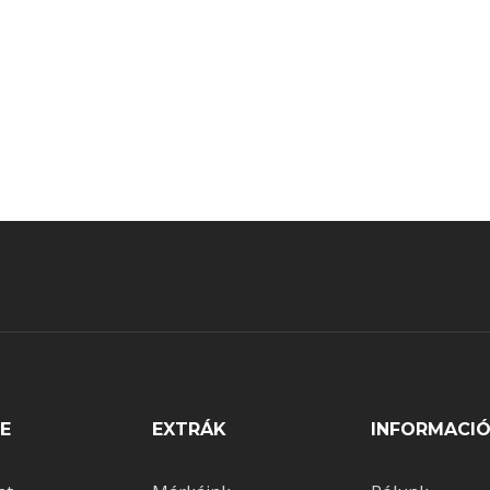
0 c
gyásban?
E
EXTRÁK
INFORMACI