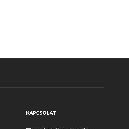
omments
Ó
KAPCSOLAT