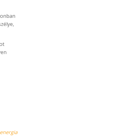
azonban
szélye,
ot
yen
 energia