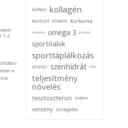
kollagén
koffein
kurkuma
kortizol
kreatin
ökkent
omega 3
maraton
protein
r 1-2
sportitalok
sporttáplálkozás
dzőtábor
szénhidrát
stressz
szív
ottan a
teljesítmény
ncia
növelés
tesztoszteron
triatlon
verseny
zsírégetés