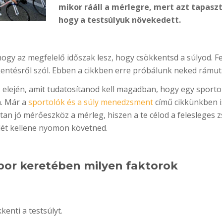
mikor rááll a mérlegre, mert azt tapaszt
hogy a testsúlyuk növekedett.
gy az megfelelő időszak lesz, hogy csökkentsd a súlyod. Fe
kentésről szól. Ebben a cikkben erre próbálunk neked rámut
 elején, amit tudatosítanod kell magadban, hogy egy sporto
a. Már a
sportolók és a súly menedzsment
című cikkünkben i
n jó mérőeszköz a mérleg, hiszen a te célod a felesleges zs
lét kellene nyomon követned.
or keretében milyen faktorok
enti a testsúlyt.