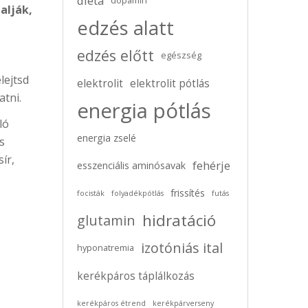
diéta
dopamin
alják,
edzés alatt
edzés előtt
egészség
lejtsd
elektrolit
elektrolit pótlás
atni.
energia pótlás
ló
energia zselé
s
ír,
fehérje
esszenciális aminósavak
frissítés
focisták
folyadékpótlás
futás
hidratáció
glutamin
izotóniás ital
hyponatremia
kerékpáros táplálkozás
kerékpáros étrend
kerékpárverseny