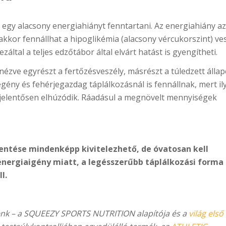
egy alacsony energiahiányt fenntartani. Az energiahiány 
akkor fennállhat a hipoglikémia (alacsony vércukorszint) ve
által a teljes edzőtábor által elvárt hatást is gyengítheti.
ve egyrészt a fertőzésveszély, másrészt a túledzett állap
egény és fehérjegazdag táplálkozásnál is fennállnak, mert il
e jelentősen elhúzódik. Ráadásul a megnövelt mennyiségek
entése mindenképp kivitelezhető, de óvatosan kell
nergiaigény miatt, a legésszerűbb táplálkozási forma
l.
lenk – a SQUEEZY SPORTS NUTRITION alapítója és a
világ első