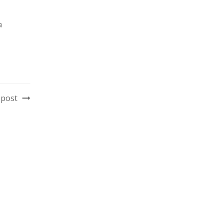
a
 post