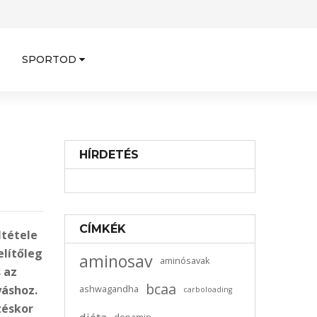
SPORTOD
HÍRDETÉS
CÍMKÉK
ltétele
lítőleg
aminosav
aminósavak
 az
bcaa
yáshoz.
ashwagandha
carboloading
zéskor