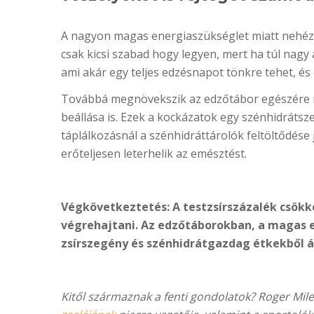
A nagyon magas energiaszükséglet miatt nehéz 
csak kicsi szabad hogy legyen, mert ha túl nagy 
ami akár egy teljes edzésnapot tönkre tehet, és ez
Továbbá megnövekszik az edzőtábor egészére néz
beállása is. Ezek a kockázatok egy szénhidrátsz
táplálkozásnál a szénhidráttárolók feltöltődés
erőteljesen leterhelik az emésztést.
Végkövetkeztetés: A testzsírszázalék csökk
végrehajtani. Az edzőtáborokban, a magas e
zsírszegény és szénhidrátgazdag étkekből ál
Kitől származnak a fenti gondolatok? Roger Mi