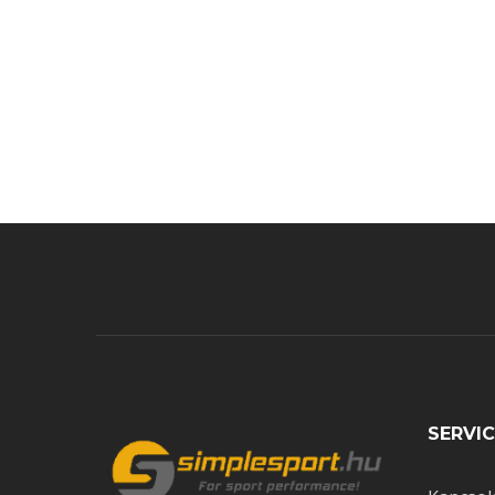
2025-07-28
Glutamin és Súlycsökkenés: Segít-e a Fo
SERVIC