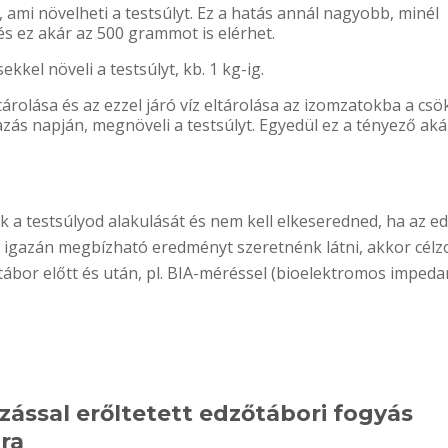
 ami növelheti a testsúlyt. Ez a hatás annál nagyobb, minél
és ez akár az 500 grammot is elérhet.
el növeli a testsúlyt, kb. 1 kg-ig.
tárolása és az ezzel járó víz eltárolása az izomzatokba a cs
zás napján, megnöveli a testsúlyt. Egyedül ez a tényező aká
k a testsúlyod alakulását és nem kell elkeseredned, ha az e
 igazán megbízható eredményt szeretnénk látni, akkor célz
őtábor előtt és után, pl. BIA-méréssel (bioelektromos impeda
zással erőltetett edzőtábori fogyás
ra