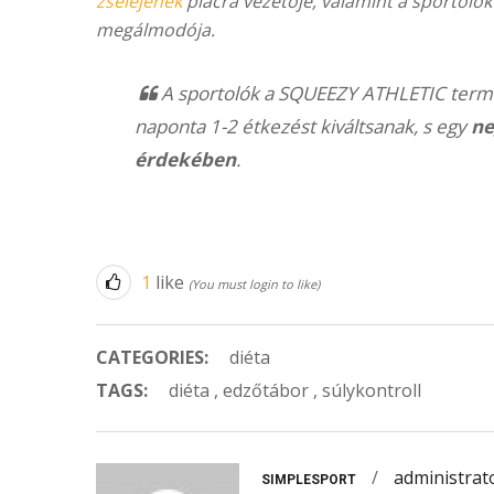
zseléjének
piacra vezetője, valamint a sportolók
megálmodója.
A sportolók a SQUEEZY ATHLETIC termék
naponta 1-2 étkezést kiváltsanak, s egy
ne
érdekében
.
1
like
(You must login to like)
CATEGORIES:
diéta
TAGS:
diéta
,
edzőtábor
,
súlykontroll
/
administrat
SIMPLESPORT