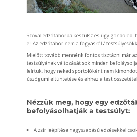
Szóval edzőtáborba készülsz és úgy gondolod, ho
el! Az edzőtábor nem a fogyásról / testsúlycsök
Mielőtt tovább mennénk fontos tisztázni már az
testsúlyának változását sok minden befoláysolj
leírtuk, hogy neked sportolóként nem kimondotta
úszógumi eltüntetése és ehhez a test összetéte
Nézzük meg, hogy egy edzőtáb
befolyásolhatják a testsúlyt:
A zsír leépítése nagyszabású edzésekkel csökk