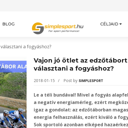
BLOG
CÉLJAID
 választani a fogyáshoz?
Vajon jó ötlet az edzőtábort
választani a fogyáshoz?
2018-01-15
Post by
SIMPLESPORT
Le a téli bundával! Mivel a fogyás alapfe
a negatív energiamérleg, ezért megköze
igaz a gondolat: az edzőtáborban magas
energia felhasználás, ezért kiváló a fog
Sok sportoló azonban elképed hazaérke