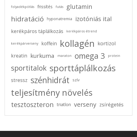
glutamin
frissítés
folyadékpótlás
futás
hidratáció
izotóniás ital
hyponatremia
kerékpáros táplálkozás
kerékpáros étrend
kollagén
kortizol
koffein
kerékpárverseny
omega 3
kurkuma
kreatin
maraton
protein
sporttáplálkozás
sportitalok
szénhidrát
stressz
szív
teljesítmény növelés
tesztoszteron
verseny
zsírégetés
triatlon