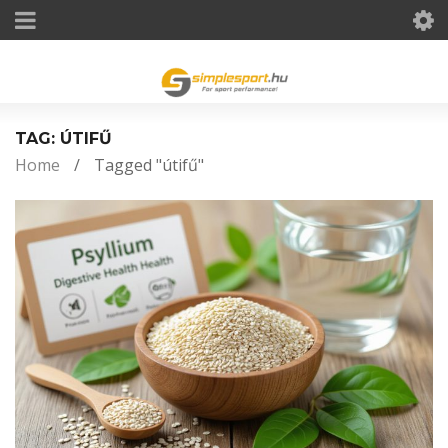
TAG: ÚTIFŰ
Home
/
Tagged "útifű"