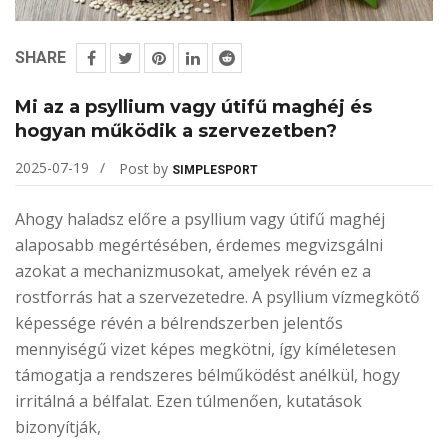
SHARE
Mi az a psyllium vagy útifű maghéj és
hogyan működik a szervezetben?
2025-07-19
Post by
SIMPLESPORT
Ahogy haladsz előre a psyllium vagy útifű maghéj
alaposabb megértésében, érdemes megvizsgálni
azokat a mechanizmusokat, amelyek révén ez a
rostforrás hat a szervezetedre. A psyllium vízmegkötő
képessége révén a bélrendszerben jelentős
mennyiségű vizet képes megkötni, így kíméletesen
támogatja a rendszeres bélműködést anélkül, hogy
irritálná a bélfalat. Ezen túlmenően, kutatások
bizonyítják,