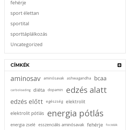
fehérje
sport élettan
sportital
sporttáplálkozás
Uncategorized
CÍMKÉK
aminosav
bcaa
aminósavak
ashwagandha
edzés alatt
diéta
dopamin
carboloading
edzés előtt
elektrolit
egészség
energia pótlás
elektrolit pótlás
fehérje
energia zselé
esszenciális aminósavak
focisták