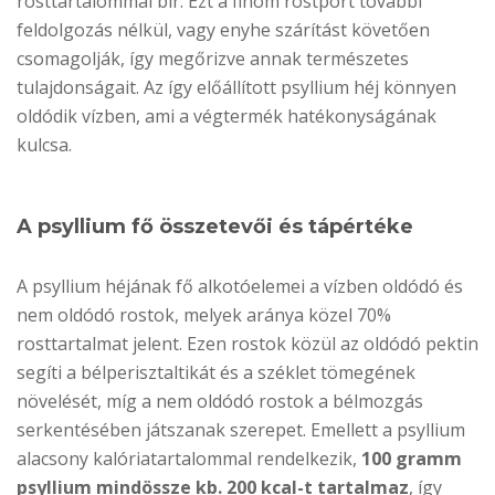
rosttartalommal bír. Ezt a finom rostport további
feldolgozás nélkül, vagy enyhe szárítást követően
csomagolják, így megőrizve annak természetes
tulajdonságait. Az így előállított psyllium héj könnyen
oldódik vízben, ami a végtermék hatékonyságának
kulcsa.
A psyllium fő összetevői és tápértéke
A psyllium héjának fő alkotóelemei a vízben oldódó és
nem oldódó rostok, melyek aránya közel 70%
rosttartalmat jelent. Ezen rostok közül az oldódó pektin
segíti a bélperisztaltikát és a széklet tömegének
növelését, míg a nem oldódó rostok a bélmozgás
serkentésében játszanak szerepet. Emellett a psyllium
alacsony kalóriatartalommal rendelkezik,
100 gramm
psyllium mindössze kb. 200 kcal-t tartalmaz
, így