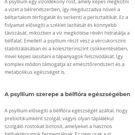
A psyllium egy vízoldékony rost, amely képes megkötni
a vizet a bélrendszerben, így megduzzadva növeli a
béltartalom térfogatát és serkenti a perisztaltikát. Ez a
folyamat elősegíti a széklet lazítását és könnyebb
távozását, miközben a víz megkötése révén hidratálja a
bélfalat. Emellett a psyllium részt vesz a vércukorszint
stabilizálásában és a koleszterinszint csökkentésében,
mivel képes lassítani a tápanyagok felszívódását. Így
komplex módon támogatja az emésztőrendszert és a
metabolikus egészséget is.
A psyllium szerepe a bélflóra egészségében
A psyllium elősegíti a bélflóra egészségét azáltal, hogy
prebiotikumként szolgál, vagyis olyan táplálékul
szolgáló rostokat biztosít, amelyeket a hasznos
bélbaktériumok fermentálnak. Ez nem csak a jó