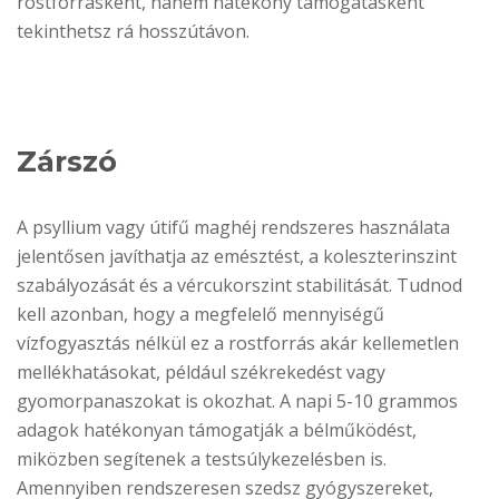
rostforrásként, hanem hatékony támogatásként
tekinthetsz rá hosszútávon.
Zárszó
A psyllium vagy útifű maghéj rendszeres használata
jelentősen javíthatja az emésztést, a koleszterinszint
szabályozását és a vércukorszint stabilitását. Tudnod
kell azonban, hogy a megfelelő mennyiségű
vízfogyasztás nélkül ez a rostforrás akár kellemetlen
mellékhatásokat, például székrekedést vagy
gyomorpanaszokat is okozhat. A napi 5-10 grammos
adagok hatékonyan támogatják a bélműködést,
miközben segítenek a testsúlykezelésben is.
Amennyiben rendszeresen szedsz gyógyszereket,