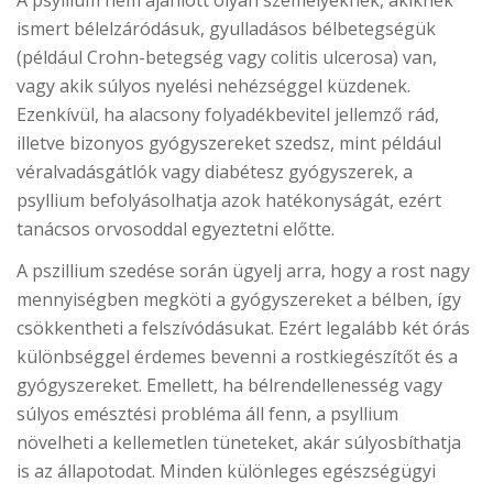
ismert bélelzáródásuk, gyulladásos bélbetegségük
(például Crohn-betegség vagy colitis ulcerosa) van,
vagy akik súlyos nyelési nehézséggel küzdenek.
Ezenkívül, ha alacsony folyadékbevitel jellemző rád,
illetve bizonyos gyógyszereket szedsz, mint például
véralvadásgátlók vagy diabétesz gyógyszerek, a
psyllium befolyásolhatja azok hatékonyságát, ezért
tanácsos orvosoddal egyeztetni előtte.
A pszillium szedése során ügyelj arra, hogy a rost nagy
mennyiségben megköti a gyógyszereket a bélben, így
csökkentheti a felszívódásukat. Ezért legalább két órás
különbséggel érdemes bevenni a rostkiegészítőt és a
gyógyszereket. Emellett, ha bélrendellenesség vagy
súlyos emésztési probléma áll fenn, a psyllium
növelheti a kellemetlen tüneteket, akár súlyosbíthatja
is az állapotodat. Minden különleges egészségügyi