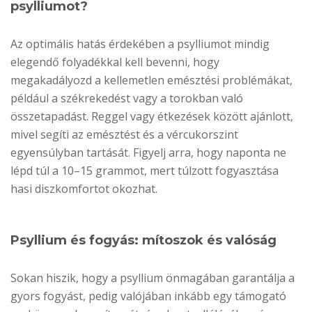
psylliumot?
Az optimális hatás érdekében a psylliumot mindig
elegendő folyadékkal kell bevenni, hogy
megakadályozd a kellemetlen emésztési problémákat,
például a székrekedést vagy a torokban való
összetapadást. Reggel vagy étkezések között ajánlott,
mivel segíti az emésztést és a vércukorszint
egyensúlyban tartását. Figyelj arra, hogy naponta ne
lépd túl a 10–15 grammot, mert túlzott fogyasztása
hasi diszkomfortot okozhat.
Psyllium és fogyás: mítoszok és valóság
Sokan hiszik, hogy a psyllium önmagában garantálja a
gyors fogyást, pedig valójában inkább egy támogató