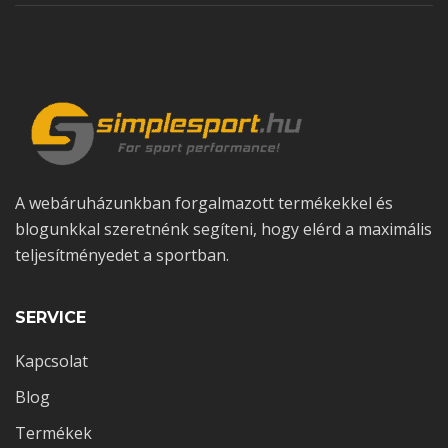
A webáruházunkban forgalmazott termékekkel és
blogunkkal szeretnénk segíteni, hogy elérd a maximális
teljesítményedet a sportban.
2025-07-28
0 comments
Glutamin és Probiotikumok: Szinergikus Hatás a
SERVICE
Bélrendszerre
Kapcsolat
Blog
Termékek