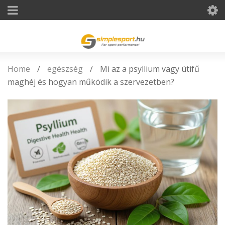
Home
/
egészség
/
Mi az a psyllium vagy útifű
maghéj és hogyan működik a szervezetben?