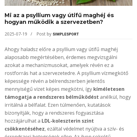
Mi az a psyllium vagy útifű maghéj és
hogyan működik a szervezetben?
2025-07-19
Post by
SIMPLESPORT
Ahogy haladsz előre a psyllium vagy útifű maghéj
alaposabb megértésében, érdemes megvizsgálni
azokat a mechanizmusokat, amelyek révén ez a
rostforrás hat a szervezetedre. A psyllium vízmegkötő
képessége révén a bélrendszerben jelentős
mennyiségű vizet képes megkötni, így
kíméletesen
támogatja a rendszeres bélműködést
anélkül, hogy
irritálná a bélfalat. Ezen túlmenően, kutatások
bizonyítják, hogy a rendszeres fogyasztása
hozzájárulhat a
LDL-koleszterin szint
csökkentéséhez
, ezáltal védelmet nyújtva a szív- és
érrendszeri betegségek ellen. Az ilyen sokrétű