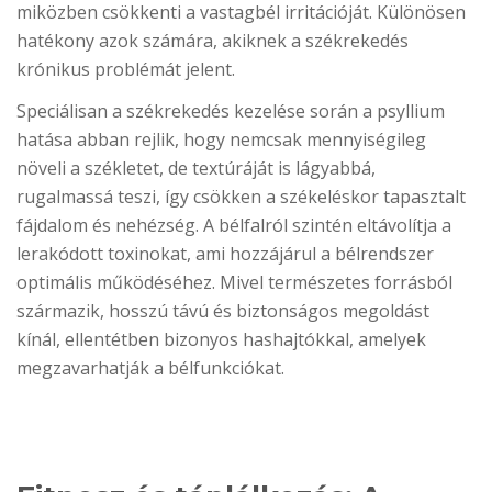
miközben csökkenti a vastagbél irritációját. Különösen
hatékony azok számára, akiknek a székrekedés
krónikus problémát jelent.
Speciálisan a székrekedés kezelése során a psyllium
hatása abban rejlik, hogy nemcsak mennyiségileg
növeli a székletet, de textúráját is lágyabbá,
rugalmassá teszi, így csökken a székeléskor tapasztalt
fájdalom és nehézség. A bélfalról szintén eltávolítja a
lerakódott toxinokat, ami hozzájárul a bélrendszer
optimális működéséhez. Mivel természetes forrásból
származik, hosszú távú és biztonságos megoldást
kínál, ellentétben bizonyos hashajtókkal, amelyek
megzavarhatják a bélfunkciókat.