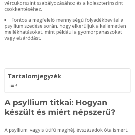
vércukorszint szabályozásához és a koleszterinszint
csökkentéséhez.
Fontos a megfelelő mennyiségű folyadékbevitel a
psyllium szedése során, hogy elkerüljük a kellemetlen
mellékhatásokat, mint például a gyomorpanaszokat
vagy elzáródást.
Tartalomjegyzék
A psyllium titkai: Hogyan
készült és miért népszerű?
A psyllium, vagyis útifű maghéj, évszázadok óta ismert,