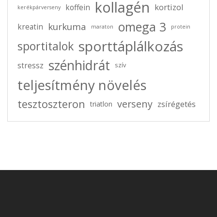
és amit tudni kell róla
kollagén
kortizol
koffein
kerékpárverseny
omega 3
kurkuma
kreatin
maraton
protein
sporttáplálkozás
sportitalok
szénhidrát
stressz
szív
teljesítmény növelés
tesztoszteron
verseny
zsírégetés
triatlon
2025-07-28
0 comments
Glutamin és Súlycsökkenés: Segít-e a
Fogyásban?