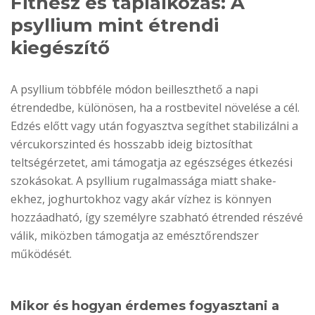
Fitnesz és táplálkozás: A
psyllium mint étrendi
kiegészítő
A psyllium többféle módon beilleszthető a napi
étrendedbe, különösen, ha a rostbevitel növelése a cél.
Edzés előtt vagy után fogyasztva segíthet stabilizálni a
vércukorszinted és hosszabb ideig biztosíthat
teltségérzetet, ami támogatja az egészséges étkezési
szokásokat. A psyllium rugalmassága miatt shake-
ekhez, joghurtokhoz vagy akár vízhez is könnyen
hozzáadható, így személyre szabható étrended részévé
válik, miközben támogatja az emésztőrendszer
működését.
Mikor és hogyan érdemes fogyasztani a