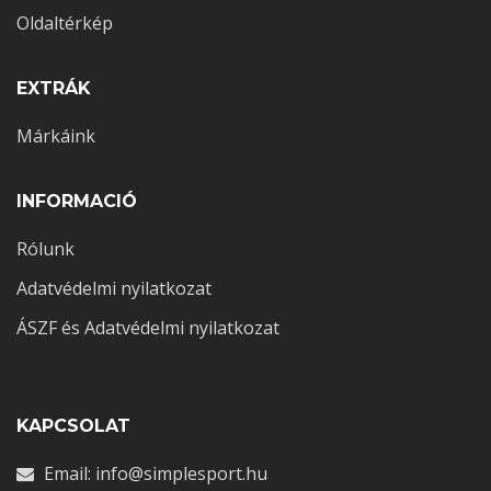
Oldaltérkép
EXTRÁK
Márkáink
INFORMACIÓ
2025-07-28
0 comments
Rólunk
Glutamin a Sebgyógyulásért és Műtét Utáni
Adatvédelmi nyilatkozat
Helyreállásért
ÁSZF és Adatvédelmi nyilatkozat
KAPCSOLAT
Email: info@simplesport.hu