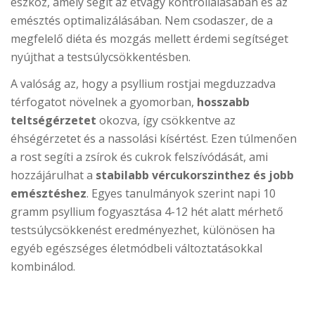
eszköz, amely segít az étvágy kontrollálásában és az
emésztés optimalizálásában. Nem csodaszer, de a
megfelelő diéta és mozgás mellett érdemi segítséget
nyújthat a testsúlycsökkentésben.
A valóság az, hogy a psyllium rostjai megduzzadva
térfogatot növelnek a gyomorban,
hosszabb
teltségérzetet
okozva, így csökkentve az
éhségérzetet és a nassolási kísértést. Ezen túlmenően
a rost segíti a zsírok és cukrok felszívódását, ami
hozzájárulhat a
stabilabb vércukorszinthez és jobb
emésztéshez
. Egyes tanulmányok szerint napi 10
gramm psyllium fogyasztása 4-12 hét alatt mérhető
testsúlycsökkenést eredményezhet, különösen ha
egyéb egészséges életmódbeli változtatásokkal
kombinálod.