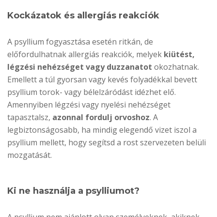
Kockázatok és allergiás reakciók
A psyllium fogyasztása esetén ritkán, de
előfordulhatnak allergiás reakciók, melyek
kiütést,
légzési nehézséget vagy duzzanatot
okozhatnak.
Emellett a túl gyorsan vagy kevés folyadékkal bevett
psyllium torok- vagy bélelzáródást idézhet elő.
Amennyiben légzési vagy nyelési nehézséget
tapasztalsz,
azonnal fordulj orvoshoz
. A
legbiztonságosabb, ha mindig elegendő vizet iszol a
psyllium mellett, hogy segítsd a rost szervezeten belüli
mozgatását.
Ki ne használja a psylliumot?
A psyllium nem ajánlott olyan személyeknek, akiknek