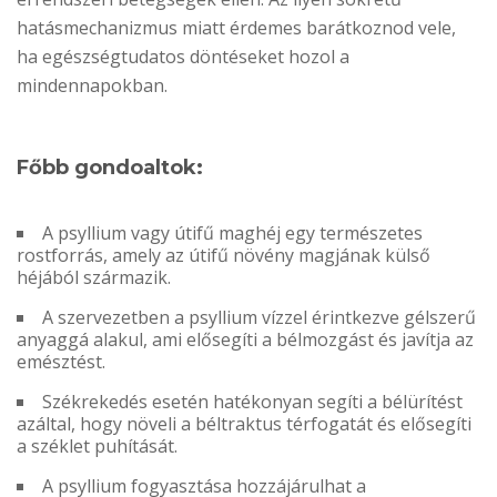
hatásmechanizmus miatt érdemes barátkoznod vele,
ha egészségtudatos döntéseket hozol a
mindennapokban.
Főbb gondoaltok:
A psyllium vagy útifű maghéj egy természetes
rostforrás, amely az útifű növény magjának külső
héjából származik.
A szervezetben a psyllium vízzel érintkezve gélszerű
anyaggá alakul, ami elősegíti a bélmozgást és javítja az
emésztést.
Székrekedés esetén hatékonyan segíti a bélürítést
azáltal, hogy növeli a béltraktus térfogatát és elősegíti
a széklet puhítását.
A psyllium fogyasztása hozzájárulhat a