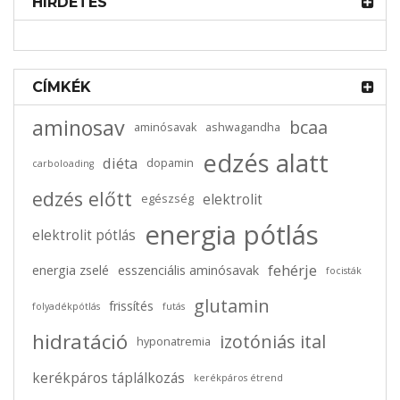
HÍRDETÉS
2025-07-29
0 comments
Mi az a Kurkumin? A Kurkuma Fő
Hatóanyagának Tudományos Háttere
CÍMKÉK
aminosav
bcaa
aminósavak
ashwagandha
edzés alatt
diéta
dopamin
carboloading
edzés előtt
elektrolit
egészség
energia pótlás
elektrolit pótlás
fehérje
energia zselé
esszenciális aminósavak
focisták
glutamin
frissítés
folyadékpótlás
futás
hidratáció
izotóniás ital
hyponatremia
2025-07-29
0 comments
kerékpáros táplálkozás
kerékpáros étrend
Mi az a Kurkuma? Fűszer, gyógynövény hatása