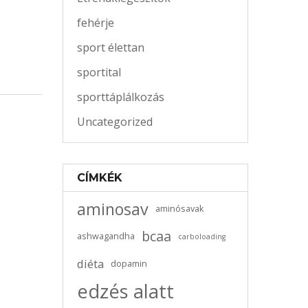
fehérje
sport élettan
sportital
sporttáplálkozás
Uncategorized
CÍMKÉK
aminosav
aminósavak
bcaa
ashwagandha
carboloading
diéta
dopamin
edzés alatt