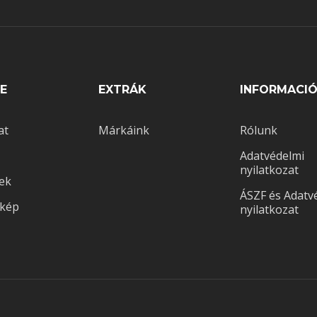
E
EXTRÁK
INFORMACI
at
Márkáink
Rólunk
Adatvédelmi
nyilatkozat
ek
ÁSZF és Adatv
rkép
nyilatkozat