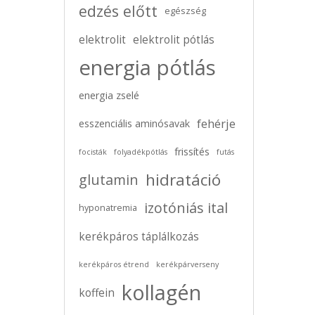
edzés előtt
egészség
elektrolit
elektrolit pótlás
energia pótlás
energia zselé
fehérje
esszenciális aminósavak
frissítés
focisták
folyadékpótlás
futás
hidratáció
glutamin
izotóniás ital
hyponatremia
kerékpáros táplálkozás
kerékpáros étrend
kerékpárverseny
kollagén
koffein