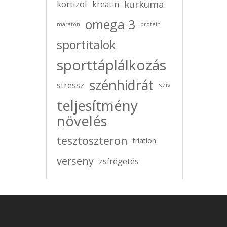
kurkuma
kortizol
kreatin
omega 3
maraton
protein
sportitalok
sporttáplálkozás
szénhidrát
stressz
szív
teljesítmény
növelés
tesztoszteron
triatlon
verseny
zsírégetés