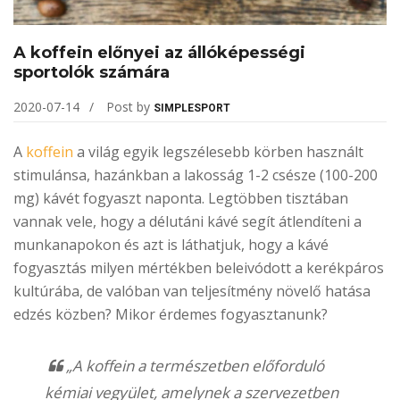
A koffein előnyei az állóképességi
sportolók számára
2020-07-14
Post by
SIMPLESPORT
A
koffein
a világ egyik legszélesebb körben használt
stimulánsa, hazánkban a lakosság 1-2 csésze (100-200
mg) kávét fogyaszt naponta. Legtöbben tisztában
vannak vele, hogy a délutáni kávé segít átlendíteni a
munkanapokon és azt is láthatjuk, hogy a kávé
fogyasztás milyen mértékben beleivódott a kerékpáros
kultúrába, de valóban van teljesítmény növelő hatása
edzés közben? Mikor érdemes fogyasztanunk?
„A koffein a természetben előforduló
kémiai vegyület, amelynek a szervezetben