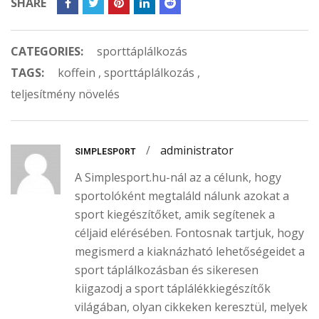
SHARE
energizáló
Shot energizáló – 25ml
Értékelés:
Értékelés:
1 790
Ft
990
Ft
575
Ft
359
Ft
CATEGORIES:
sporttáplálkozás
4.61
/ 5
4.86
/ 5
TAGS:
koffein
,
sporttáplálkozás
,
teljesítmény növelés
ELFOGY.
ELFOGY.
/
administrator
SIMPLESPORT
A Simplesport.hu-nál az a célunk, hogy
sportolóként megtaláld nálunk azokat a
sport kiegészítőket, amik segítenek a
SQUEEZY Liquid Energy
SQUEEZY Liquid Energy
Caffeine Boost 60 ml
Caffeine Boost 12x60ml
céljaid elérésében. Fontosnak tartjuk, hogy
megismerd a kiaknázható lehetőségeidet a
Értékelés:
Értékelés:
760
Ft
9 125
Ft
sport táplálkozásban és sikeresen
4.72
/ 5
4.86
/ 5
kiigazodj a sport táplálékkiegészítők
világában, olyan cikkeken keresztül, melyek