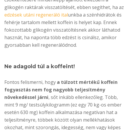
glikogén raktárak visszatöltését, ebben segíthet, ha az
edzések utáni regeneráló ital
unkba a szénhidrátok és
fehérje tartalom mellett koffein is helyet kap. Ennek
fokozottabb glikogén visszatöltésnek akkor láthatod
hasznát, ha naponta több edzést is csinálsz, amikor
gyorsabban kell regenerálódnod.
Ne adagold túl a koffeint!
Fontos felismerni, hogy
a túlzott mértékű koffein
fogyasztás nem fog nagyobb teljesítmény
növekedéssel járni
, sőt inkább ellenkezőleg. Több,
mint 9 mg/ testsúlykilogramm (ez egy 70 kg-os ember
esetén 630 mg) koffein alkalmazása negatívan hat a
teljesítményre, többek között olyan mellékhatások
okozhat, mint szorongás, idegesség, nem vagy képes