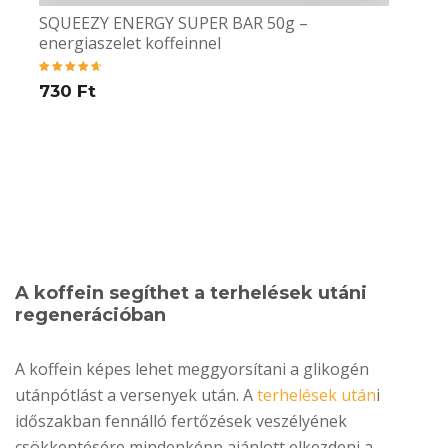
SQUEEZY ENERGY SUPER BAR 50g –
energiaszelet koffeinnel
Értékelés:
730
Ft
4.76
/ 5
A koffein segíthet a terhelések utáni
regenerációban
A koffein képes lehet meggyorsítani a glikogén
utánpótlást a versenyek után. A
terhelések után
i
időszakban fennálló fertőzések veszélyének
csökkentésére mindenképp ajánlott elkezdeni a