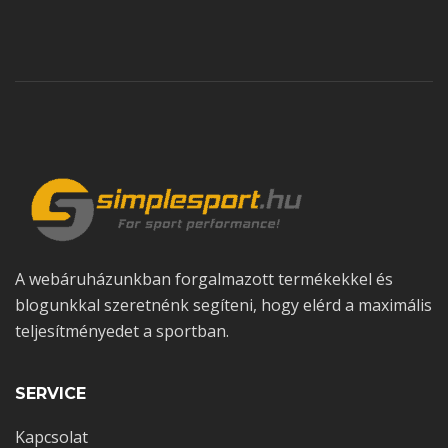
szól. Avagy hogyan lehet gyorsan rehidratálni
és javítani a regenerációt?
A webáruházunkban forgalmazott termékekkel és
blogunkkal szeretnénk segíteni, hogy elérd a maximális
teljesítményedet a sportban.
2020-01-30
0 comments
SERVICE
Hidratáció. Miért is olyan fontos? Hogyan és
mikor kezd el?
Kapcsolat