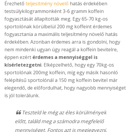
Érezhető
teljesítmény növelő
hatás érdekében
testsúlykilogrammonként 3-6 gramm koffein
fogyasztását állapították meg. Egy 65-70 kg-os
sportolónak körülbelül 200 mg koffeint érdemes
fogyasztania a maximális teljesítmény növelő hatás
érdekében. Azonban érdemes arra is gondolni, hogy
nem mindenki ugyan úgy reagál a koffein bevitelre,
éppen ezért
érdemes a mennyiséggel is
kísérletezgetni
. Elképzelhető, hogy egy 70kg-os
sportolónak 200mg koffein, míg egy másik hasonló
felépítésű sportolónál a 150 mg koffein bevitel már
elegendő, de előfordulhat, hogy nagyobb mennyiséget
is jól tolerálunk.
Teszteld le még az éles körülmények
előtt, találd meg a számodra megfelelő
mennyiséget. Fontos azt is megjegyezni,