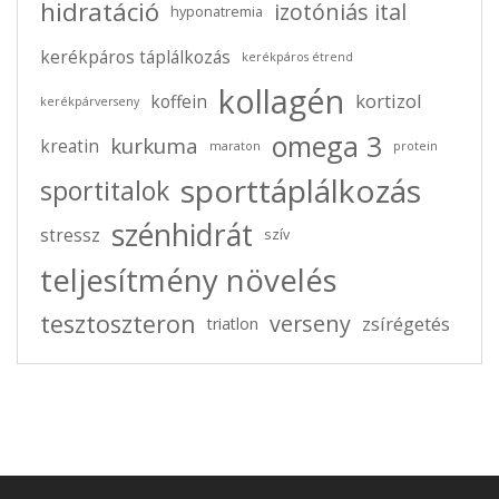
hidratáció
izotóniás ital
hyponatremia
2025-05-31
0 comments
kerékpáros táplálkozás
kerékpáros étrend
Az Elektrolit Hiány Gyakori Tünetei: Mikor
Gondoljunk Pótlásra?
kollagén
kortizol
koffein
kerékpárverseny
omega 3
kurkuma
kreatin
maraton
protein
sporttáplálkozás
sportitalok
szénhidrát
stressz
szív
teljesítmény növelés
tesztoszteron
verseny
zsírégetés
triatlon
2020-10-14
0 comments
Rehidratálás – Az egész az egyensúlyozásról