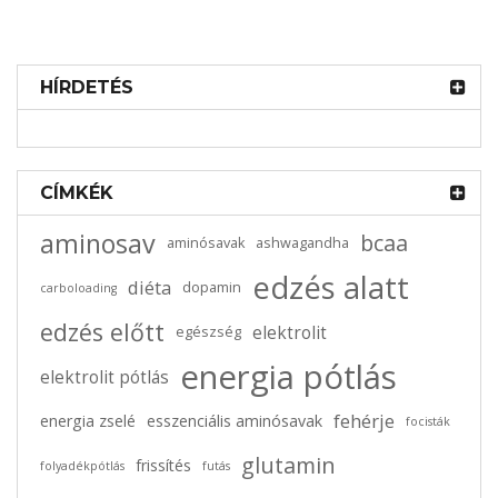
SQUEEZY ENERGY
SUPER BAR 50g –
HÍRDETÉS
2025-07-19
0 comments
energiaszelet
koffeinnel
Állóképesség növelése hosszútávú
kerékpározásnál béta-alaninnal
Értékelés:
730
Ft
CÍMKÉK
4.76
/ 5
aminosav
bcaa
aminósavak
ashwagandha
edzés alatt
diéta
dopamin
carboloading
edzés előtt
elektrolit
egészség
energia pótlás
elektrolit pótlás
fehérje
energia zselé
esszenciális aminósavak
focisták
glutamin
frissítés
folyadékpótlás
futás