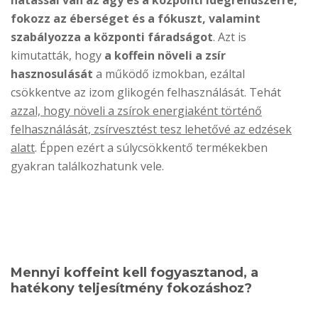
hatással van az agy és a központi idegrendszerre,
fokozz az éberséget és a fókuszt, valamint
szabályozza a központi fáradságot
. Azt is
kimutatták, hogy
a koffein növeli a zsír
hasznosulását
a működő izmokban, ezáltal
csökkentve az izom glikogén felhasználását. Tehát
azzal, hogy növeli a zsírok energiaként történő
felhasználását, zsírvesztést tesz lehetővé az edzések
alatt
. Éppen ezért a súlycsökkentő termékekben
gyakran találkozhatunk vele.
Mennyi koffeint kell fogyasztanod, a
hatékony teljesítmény fokozáshoz?