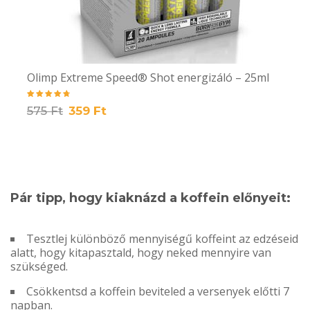
Olimp Extreme Speed® Shot energizáló – 25ml
Értékelés:
575
Ft
359
Ft
4.86
/ 5
Pár tipp, hogy kiaknázd a koffein előnyeit:
Tesztlej különböző mennyiségű koffeint az edzéseid
alatt, hogy kitapasztald, hogy neked mennyire van
szükséged.
Csökkentsd a koffein beviteled a versenyek előtti 7
napban.