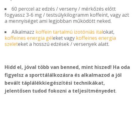
60 perccel az edzés / verseny / mérkőzés előtt
fogyassz 3-6 mg / testsúlykilogramm koffeint, vagy azt
a mennyiséget ami legjobban működött neked.
Alkalmazz
koffein tartalmú izotóniás ital
okat,
koffeines energia gél
eket vagy
koffeines energia
szelet
eket a hosszú edzések / versenyek alatt.
Hidd el, jóval több van benned, mint hiszed! Ha oda
figyelsz a sporttálálkozásra és alkalmazod a jól
bevált táplálékkiegészítési technikákat,
jelentősen tudod fokozni a teljesítményedet
.
ELFOGY.
-33%