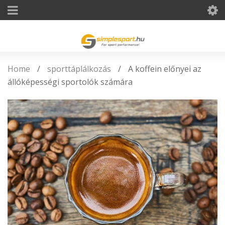
Home
/
sporttáplálkozás
/
A koffein előnyei az
állóképességi sportolók számára