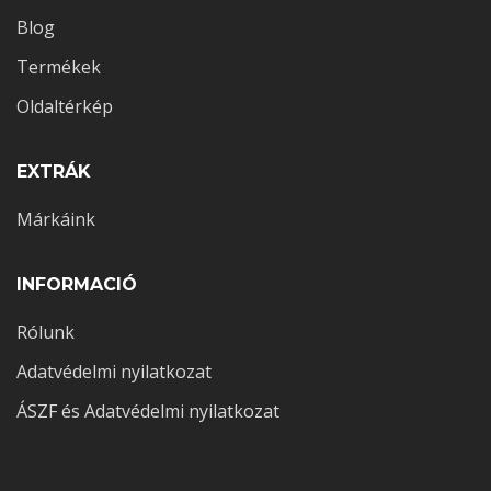
Blog
Termékek
Oldaltérkép
EXTRÁK
Márkáink
INFORMACIÓ
Rólunk
2021-08-04
0 comments
Legjobb módszerek a tesztoszteron növelés
Adatvédelmi nyilatkozat
érdekében
ÁSZF és Adatvédelmi nyilatkozat