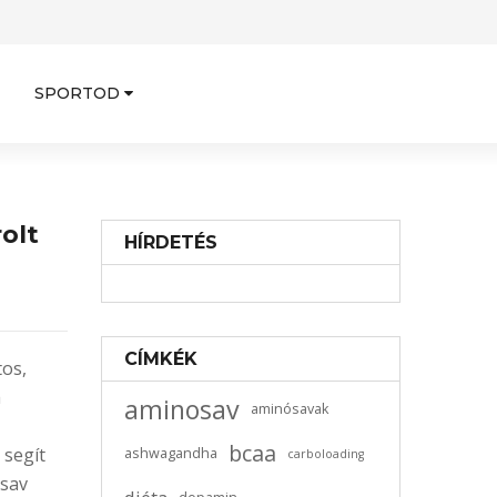
SPORTOD
olt
HÍRDETÉS
CÍMKÉK
os,
a
aminosav
aminósavak
bcaa
 segít
ashwagandha
carboloading
nsav