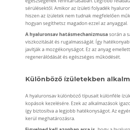
egészségének fenntartásában. Legfőbb feladata a
sérülésektől. Amikor az ízületi folyadék hyalur
hiszen az ízületek nem tudnak megfelelően műk
hogyan segíthetsz magadon ezzel az anyaggal.
A hyaluronsav hatásmechanizmusa
során a sa
viszkozitását és rugalmasságát. Így hatékonyabb
javítják a mozgékonyságot. Ez az anyag emellett
regenerálódását és egészséges működését.
Különböző ízületekben alkalm
A hyaluronsav különböző típusait különféle ízüle
kopások kezelésére. Ezek az alkalmazások igazo
így biztosítva a legjobb hatékonyságot. Az egyén
kerül meghatározásra.
Figyelned kell azonban arra is,
hogy a hyaluro