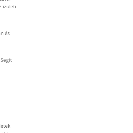
 ízületi
an és
 Segít
letek