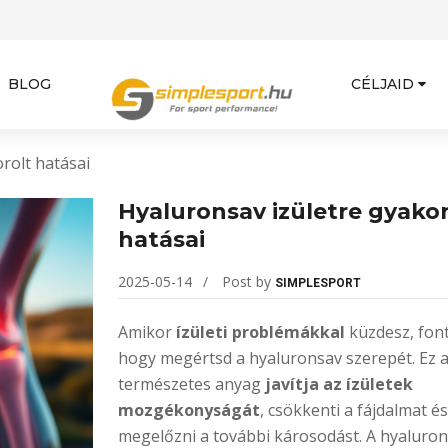
BLOG
CÉLJAID
rolt hatásai
Hyaluronsav izületre gyakor
hatásai
2025-05-14
Post by
SIMPLESPORT
Amikor
ízületi problémákkal
küzdesz, font
hogy megértsd a hyaluronsav szerepét. Ez 
természetes anyag
javítja az ízületek
mozgékonyságát
, csökkenti a fájdalmat és
megelőzni a további károsodást. A hyaluro