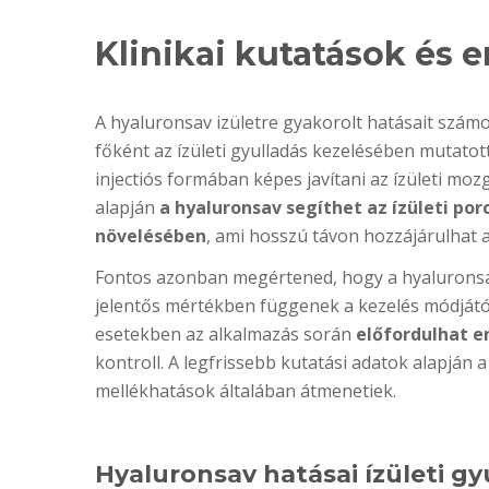
Klinikai kutatások és
A hyaluronsav izületre gyakorolt hatásait számos
főként az ízületi gyulladás kezelésében mutatot
injectiós formában képes javítani az ízületi m
alapján
a hyaluronsav segíthet az ízületi po
növelésében
, ami hosszú távon hozzájárulhat a
Fontos azonban megértened, hogy a hyaluronsav
jelentős mértékben függenek a kezelés módjától
esetekben az alkalmazás során
előfordulhat en
kontroll. A legfrissebb kutatási adatok alapján 
mellékhatások általában átmenetiek.
Hyaluronsav hatásai ízületi gy