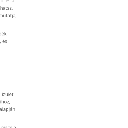
ól és a
hatsz,
utatja,
adék
, és
ízületi
ihoz,
 alapján
 mivel a