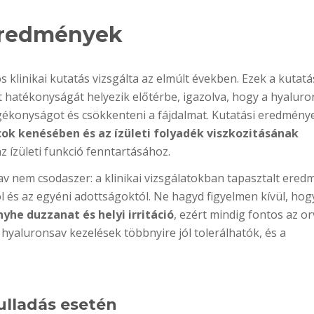
 eredmények
 klinikai kutatás vizsgálta az elmúlt években. Ezek a kutat
t hatékonyságát helyezik előtérbe, igazolva, hogy a hyalur
ozgékonyságot és csökkenteni a fájdalmat. Kutatási eredmény
rcok kenésében és az ízületi folyadék viszkozitásának
z ízületi funkció fenntartásához.
 nem csodaszer: a klinikai vizsgálatokban tapasztalt ere
 és az egyéni adottságoktól. Ne hagyd figyelmen kívül, hog
yhe duzzanat és helyi irritáció
, ezért mindig fontos az or
a hyaluronsav kezelések többnyire jól tolerálhatók, és a
ulladás esetén