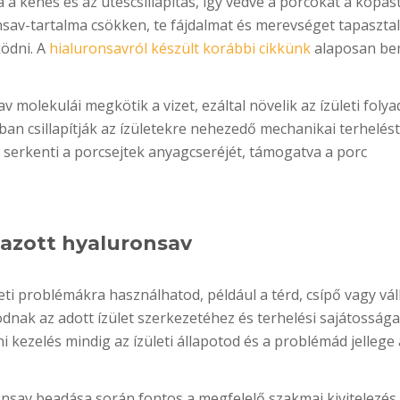
 kenés és az ütéscsillapítás, így védve a porcokat a kopást
onsav-tartalma csökken, te fájdalmat és merevséget tapasztal
ödni. A
hialuronsavról készült korábbi cikkünk
alaposan bem
v molekulái megkötik a vizet, ezáltal növelik az ízületi foly
an csillapítják az ízületekre nehezedő mechanikai terhelést
 serkenti a porcsejtek anyagcseréjét, támogatva a porc
azott hyaluronsav
ti problémákra használhatod, például a térd, csípő vagy váll 
dnak az adott ízület szerkezetéhez és terhelési sajátossága
i kezelés mindig az ízületi állapotod és a problémád jellege
nsav beadása során fontos a megfelelő szakmai kivitelezés,