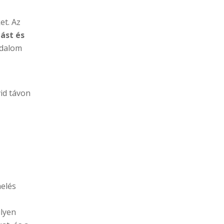
et. Az
dást és
jdalom
vid távon
helés
ilyen