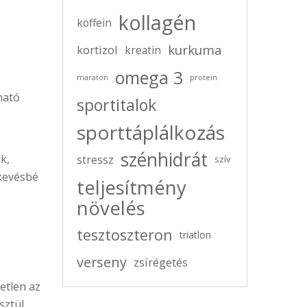
kollagén
koffein
kurkuma
kortizol
kreatin
omega 3
maraton
protein
ható
sportitalok
sporttáplálkozás
szénhidrát
k,
stressz
szív
 kevésbé
teljesítmény
növelés
tesztoszteron
triatlon
verseny
zsírégetés
etlen az
ztül,