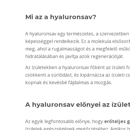
Mi az a hyaluronsav?
A hyaluronsav egy természetes, a szervezetben
képességgel rendelkezik. Ez a molekula elsősor
meg, ahol a rugalmasságot és a megfelelő működé
hidratálásában és javítja azok regenerációját.
Az ízületekben a hyaluronsav főként az ízületi
csökkenti a súrlódást, és kipárnázza az ízület
kopnak és kevésbé fájdalmas a mozgás.
A hyaluronsav előnyei az ízül
Az egyik legfontosabb előnye, hogy
erőteljes 
ízületek egészségének megőrzéséhez. Amikor hy