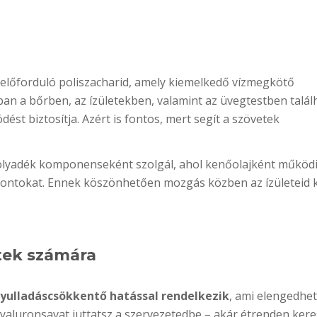
 előforduló poliszacharid, amely kiemelkedő vízmegkötő
ban a bőrben, az ízületekben, valamint az üvegtestben talál
st biztosítja. Azért is fontos, mert segít a szövetek
 folyadék komponenseként szolgál, ahol kenőolajként működi
i csontokat. Ennek köszönhetően mozgás közben az ízületeid
etek számára
gyulladáscsökkentő hatással rendelkezik
, ami elengedhet
aluronsavat juttatsz a szervezetedbe – akár étrenden keres