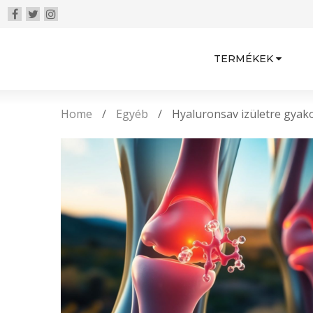
TERMÉKEK
Home
/
Egyéb
/
Hyaluronsav izületre gyako