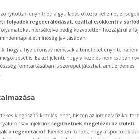
bizonyítottan enyhítheti a gyulladás okozta kellemetlenségek
leti folyadék regenerálódását, ezáltal csökkenti a súrló
 folyamatokat mérsékelve pedig közvetetten hozzájárul a fá
 mindennapi életminőség javításában.
lták, hogy a hyaluronsav nemcsak a tüneteket enyhíti, hanem
megőrzését is. Ez azt jelenti, hogy a kezelés nem csupán rö
gészség fenntartásában is szerepet játszhat, amit érdemes
.
lkalmazása
es kiegészítő kezelés lehet, hiszen az intenzív fizikai ter
 hyaluronsav injekciók
segíthetnek megelőzni az ízületi
ják a regenerációt
. Kiemelten fontos, hogy a sportolók az 