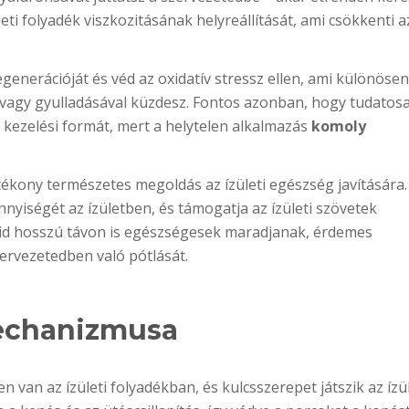
eti folyadék viszkozitásának helyreállítását, ami csökkenti az
generációját és véd az oxidatív stressz ellen, ami különösen
l vagy gyulladásával küzdesz. Fontos azonban, hogy tudatos
 kezelési formát, mert a helytelen alkalmazás
komoly
kony természetes megoldás az ízületi egészség javítására.
nyiségét az ízületben, és támogatja az ízületi szövetek
eid hosszú távon is egészségesek maradjanak, érdemes
rvezetedben való pótlását.
echanizmusa
 van az ízületi folyadékban, és kulcsszerepet játszik az ízü