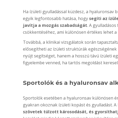
Ha ízületi gyulladással küzdesz, a hyaluronsav 
egyik legfontosabb hatása, hogy
segíti az ízü
javítja a mozgás szabadságát
. A gyulladásos
csökkentéséhez, ami különösen értékes lehet a
Továbbá, a klinikai vizsgálatok során tapaszta
elősegítheti az ízületi struktúrák egészségének 
nyújt segítséget, hanem a hosszú távú ízületi e
figyelembe venned, ha tartós megoldást keresel
Sportolók és a hyaluronsav a
Sportolók esetében a hyaluronsav különösen érték
gyakran okoznak ízületi kopást és gyulladást. A
szövetek túlzott károsodását, és gyorsíthat