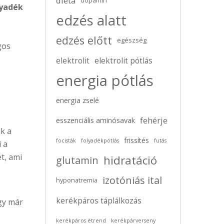
diéta
dopamin
lyadék
edzés alatt
edzés előtt
egészség
gos
elektrolit
elektrolit pótlás
energia pótlás
energia zselé
fehérje
esszenciális aminósavak
k a
frissítés
focisták
folyadékpótlás
futás
 a
t, ami
hidratáció
glutamin
izotóniás ital
hyponatremia
kerékpáros táplálkozás
gy már
kerékpáros étrend
kerékpárverseny