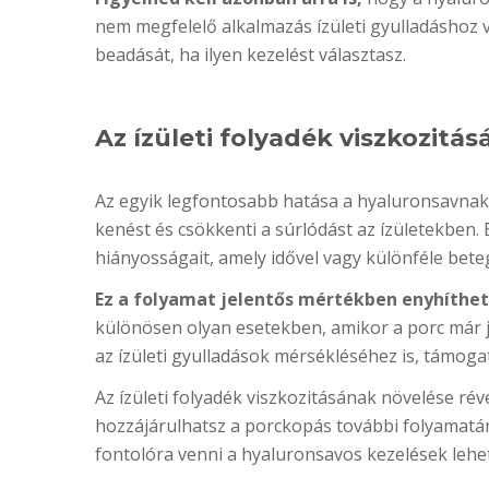
nem megfelelő alkalmazás ízületi gyulladáshoz v
beadását, ha ilyen kezelést választasz.
Az ízületi folyadék viszkozitá
Az egyik legfontosabb hatása a hyaluronsavnak, h
kenést és csökkenti a súrlódást az ízületekben. 
hiányosságait, amely idővel vagy különféle bet
Ez a folyamat jelentős mértékben enyhíthet
különösen olyan esetekben, amikor a porc már j
az ízületi gyulladások mérsékléséhez is, támoga
Az ízületi folyadék viszkozitásának növelése 
hozzájárulhatsz a porckopás további folyamatán
fontolóra venni a hyaluronsavos kezelések lehe