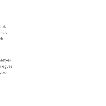
ások
onsav
ek
dmények
y egyes
vosi