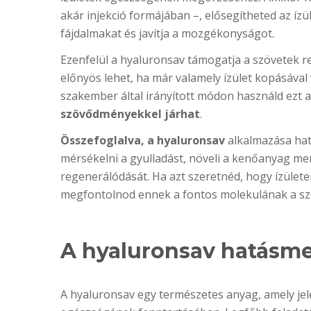
akár injekció formájában –, elősegítheted az ízül
fájdalmakat és javítja a mozgékonyságot.
Ezenfelül a hyaluronsav támogatja a szövetek re
előnyös lehet, ha már valamely ízület kopásáva
szakember által irányított módon használd ezt a
szövődményekkel járhat
.
Összefoglalva, a hyaluronsav
alkalmazása haté
mérsékelni a gyulladást, növeli a kenőanyag men
regenerálódását. Ha azt szeretnéd, hogy ízület
megfontolnod ennek a fontos molekulának a sze
A hyaluronsav hatásm
A hyaluronsav egy természetes anyag, amely jelen