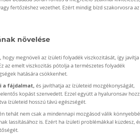
agy fertőzéshez vezethet. Ezért mindig bízd szakorvosra az 
sának növelése
ogy megnöveli az ízületi folyadék viszkozitását, így javítja
Ez az emelt viszkozitás pótolja a természetes folyadék
egségek hatására csökkenhet.
i a fájdalmat,
és javíthatja az ízületeid mozgékonyságát,
elentős kopást szenvedett. Ezzel együtt a hyaluronsav hozz
tva ízületeid hosszú távú egészségét.
révén tehát nem csak a mindennapi mozgásod válik könnyebb
ak lassításához is. Ezért ha ízületi problémákkal küzdesz, 
tőségét.