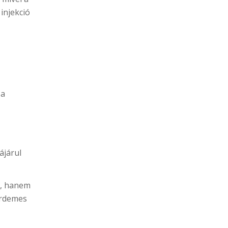
injekció
 a
ájárul
é, hanem
érdemes