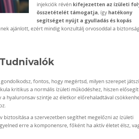
injekciók révén
kifejezetten az ízületi fo
összetételét támogatja
, így
hatékony
segítséget nyújt a gyulladás és kopás
nek ajánlott, ezért mindig konzultálj orvosoddal a biztonsá
 Tudnivalók
gondolkodsz, fontos, hogy megértsd, milyen szerepet játszi
ula kritikus a normális ízületi működéshez, hiszen elősegíti
 a hyaluronsav szintje az életkor előrehaladtával csökkenhe
oz.
iztosítása a szervezetben segíthet megelőzni az ízületi
gyelned erre a komponensre, főként ha aktív életet élsz, va