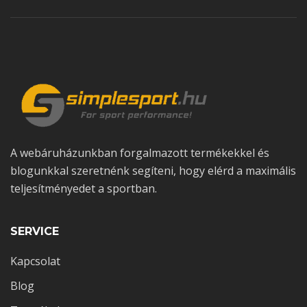
A webáruházunkban forgalmazott termékekkel és
blogunkkal szeretnénk segíteni, hogy elérd a maximális
teljesítményedet a sportban.
2025-05-18
0 comments
Hogyan lehet növelni a boldogsághormonok
SERVICE
szintjét étrenddel és életmóddal
Kapcsolat
Blog