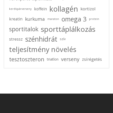
között?
kollagén
kortizol
koffein
kerékpárverseny
omega 3
kurkuma
kreatin
maraton
protein
sporttáplálkozás
sportitalok
szénhidrát
stressz
szív
teljesítmény növelés
tesztoszteron
verseny
zsírégetés
triatlon
2025-05-18
0 comments
Természetes módszerek a dopamin szint
növelésére