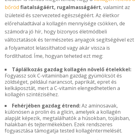
bőröd
fiatalságáért, rugalmasságáért
, valamint az
ízületeid és szervezeted egészségéért. Az életkor
előrehaladtával a kollagén mennyisége csökken, de
számodra jó hír, hogy bizonyos életmódbeli
változtatások és természetes anyagok segítségével ezt
a folyamatot lelassíthatod vagy akár vissza is
fordíthatod. Íme, hogyan teheted ezt meg:
Táplálkozás gazdag kollagén növelő ételekkel:
Fogyassz sok C-vitaminban gazdag gyümölcsöt és
zöldséget, például narancsot, paprikát, epret és
kelkáposztát, mert a C-vitamin elengedhetetlen a
kollagén szintéziséhez.
Fehérjében gazdag étrend:
Az aminosavak,
különösen a prolin és a glicin, amelyek a kollagén
alapját képezik, megtalálhatók a húsokban, tojásban,
halakban és tejtermékekben. Ezek rendszeres
fogyasztása támogatja tested kollagéntermelését.