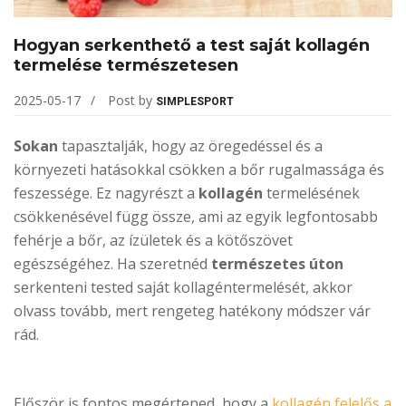
Hogyan serkenthető a test saját kollagén
termelése természetesen
2025-05-17
Post by
SIMPLESPORT
Sokan
tapasztalják, hogy az öregedéssel és a
környezeti hatásokkal csökken a bőr rugalmassága és
feszessége. Ez nagyrészt a
kollagén
termelésének
csökkenésével függ össze, ami az egyik legfontosabb
fehérje a bőr, az ízületek és a kötőszövet
egészségéhez. Ha szeretnéd
természetes úton
serkenteni tested saját kollagéntermelését, akkor
olvass tovább, mert rengeteg hatékony módszer vár
rád.
Először is fontos megértened, hogy a
kollagén felelős a