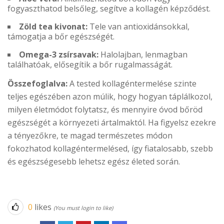
fogyaszthatod belsőleg, segítve a kollagén képződést.
Zöld tea kivonat:
Tele van antioxidánsokkal,
támogatja a bőr egészségét.
Omega-3 zsírsavak:
Halolajban, lenmagban
találhatóak, elősegítik a bőr rugalmasságát.
Összefoglalva:
A tested kollagéntermelése szinte
teljes egészében azon múlik, hogy hogyan táplálkozol,
milyen életmódot folytatsz, és mennyire óvod bőröd
egészségét a környezeti ártalmaktól. Ha figyelsz ezekre
a tényezőkre, te magad természetes módon
fokozhatod kollagéntermelésed, így fiatalosabb, szebb
és egészségesebb lehetsz egész életed során.
0
likes
(You must login to like)