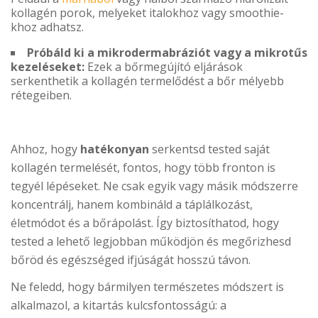
kollagén porok, melyeket italokhoz vagy smoothie-
khoz adhatsz.
Próbáld ki a mikrodermabráziót vagy a mikrotűs
kezeléseket:
Ezek a bőrmegújító eljárások
serkenthetik a kollagén termelődést a bőr mélyebb
rétegeiben.
Ahhoz, hogy
hatékonyan
serkentsd tested saját
kollagén termelését, fontos, hogy több fronton is
tegyél lépéseket. Ne csak egyik vagy másik módszerre
koncentrálj, hanem kombináld a táplálkozást,
életmódot és a bőrápolást. Így biztosíthatod, hogy
tested a lehető legjobban működjön és megőrizhesd
bőröd és egészséged ifjúságát hosszú távon.
Ne feledd, hogy bármilyen természetes módszert is
alkalmazol, a kitartás kulcsfontosságú: a