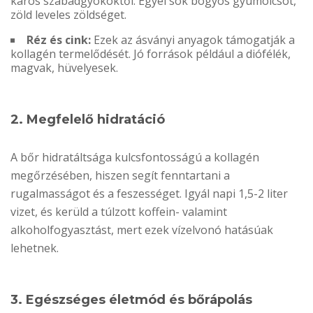
káros szabadgyököktől. Egyél sok bogyós gyümölcsöt,
zöld leveles zöldséget.
Réz és cink:
Ezek az ásványi anyagok támogatják a
kollagén termelődését. Jó források például a diófélék,
magvak, hüvelyesek.
2. Megfelelő hidratáció
A bőr hidratáltsága kulcsfontosságú a kollagén
megőrzésében, hiszen segít fenntartani a
rugalmasságot és a feszességet. Igyál napi 1,5-2 liter
vizet, és kerüld a túlzott koffein- valamint
alkoholfogyasztást, mert ezek vízelvonó hatásúak
lehetnek.
3. Egészséges életmód és bőrápolás