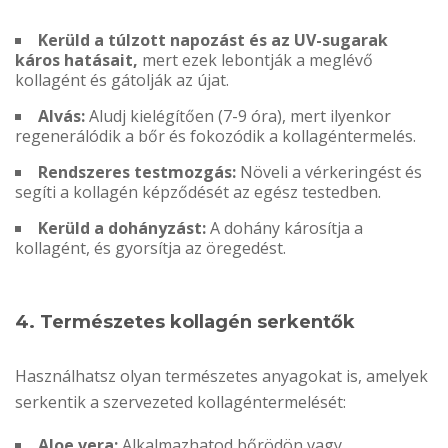
Kerüld a túlzott napozást és az UV-sugarak
káros hatásait,
mert ezek lebontják a meglévő
kollagént és gátolják az újat.
Alvás:
Aludj kielégítően (7-9 óra), mert ilyenkor
regenerálódik a bőr és fokozódik a kollagéntermelés.
Rendszeres testmozgás:
Növeli a vérkeringést és
segíti a kollagén képződését az egész testedben.
Kerüld a dohányzást:
A dohány károsítja a
kollagént, és gyorsítja az öregedést.
4. Természetes kollagén serkentők
Használhatsz olyan természetes anyagokat is, amelyek
serkentik a szervezeted kollagéntermelését:
Aloe vera:
Alkalmazhatod bőrödön vagy