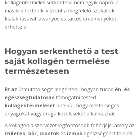
kollagéntermelés serkentése nem egyik napról a
másikra történik, viszont a megfelelő szokások
kialakításával látványos és tartós eredményeket
érhetsz el.
Hogyan serkenthető a test
saját kollagén termelése
természetesen
Ez az
útmutató segít megérteni, hogyan tudod
én- és
egészségtudatosan
támogatni tested
kollagéntermelését
anélkül, hogy mesterséges
anyagokat vagy drága kezeléseket alkalmaznál.
A kollagén a szervezet legfontosabb fehérjéje, amely az
ízületek, bőr, csontok
és
izmok
egészségéért felelős.