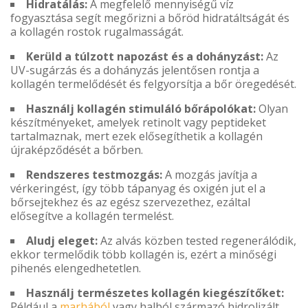
Hidratálás:
A megfelelő mennyiségű víz
fogyasztása segít megőrizni a bőröd hidratáltságát és
a kollagén rostok rugalmasságát.
Kerüld a túlzott napozást és a dohányzást:
Az
UV-sugárzás és a dohányzás jelentősen rontja a
kollagén termelődését és felgyorsítja a bőr öregedését.
Használj kollagén stimuláló bőrápolókat:
Olyan
készítményeket, amelyek retinolt vagy peptideket
tartalmaznak, mert ezek elősegíthetik a kollagén
újraképződését a bőrben.
Rendszeres testmozgás:
A mozgás javítja a
vérkeringést, így több tápanyag és oxigén jut el a
bőrsejtekhez és az egész szervezethez, ezáltal
elősegítve a kollagén termelést.
Aludj eleget:
Az alvás közben tested regenerálódik,
ekkor termelődik több kollagén is, ezért a minőségi
pihenés elengedhetetlen.
Használj természetes kollagén kiegészítőket:
Például a
marhából
vagy halból származó hidrolizált