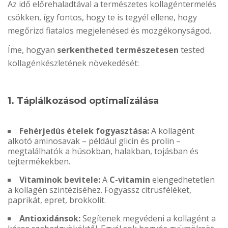
Az idő előrehaladtával a természetes kollagéntermelés
csökken, így fontos, hogy te is tegyél ellene, hogy
megőrizd fiatalos megjelenésed és mozgékonyságod.
Íme, hogyan
serkentheted természetesen
tested
kollagénkészletének növekedését:
1. Táplálkozásod optimalizálása
Fehérjedús ételek fogyasztása:
A kollagént
alkotó aminosavak – például glicin és prolin –
megtalálhatók a húsokban, halakban, tojásban és
tejtermékekben.
Vitaminok bevitele:
A
C-vitamin
elengedhetetlen
a kollagén szintéziséhez. Fogyassz citrusféléket,
paprikát, epret, brokkolit.
Antioxidánsok:
Segítenek megvédeni a kollagént a