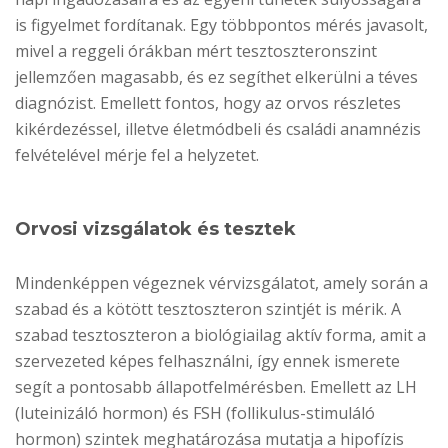
is figyelmet fordítanak. Egy többpontos mérés javasolt,
mivel a reggeli órákban mért tesztoszteronszint
jellemzően magasabb, és ez segíthet elkerülni a téves
diagnózist. Emellett fontos, hogy az orvos részletes
kikérdezéssel, illetve életmódbeli és családi anamnézis
felvételével mérje fel a helyzetet.
Orvosi vizsgálatok és tesztek
Mindenképpen végeznek vérvizsgálatot, amely során a
szabad és a kötött tesztoszteron szintjét is mérik. A
szabad tesztoszteron a biológiailag aktív forma, amit a
szervezeted képes felhasználni, így ennek ismerete
segít a pontosabb állapotfelmérésben. Emellett az LH
(luteinizáló hormon) és FSH (follikulus-stimuláló
hormon) szintek meghatározása mutatja a hipofízis