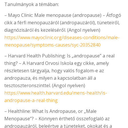
Tanulmányok a témában:
– Mayo Clinic: Male menopause (andropause) – Átfogó
cikk a férfi menopauzáról (andropauzáról), tüneteiről,
diagnózisáról és kezeléséről. (Angol nyelven)
https://www.mayoclinic.org/diseases-conditions/male-
menopause/symptoms-causes/syc-20352840
– Harvard Health Publishing: Is „andropause” a real
thing? – A Harvard Orvosi Iskola egy cikke, amely
részletesen tárgyalja, hogy valós fogalom-e az
andropauza, és milyen a kapcsolatban áll a
tesztoszteronszinttel. (Angol nyelven)
https://www.health.harvard.edu/mens-health/is-
andropause-a-real-thing
– Healthline: What Is Andropause, or „Male
Menopause”? – Könnyen érthető összefoglaló az
andropauzáról, beleértve a tüneteket, okokat és a