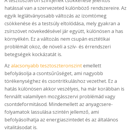
A tesztoszteron szintjének csökkenése jelentős
hatással van a szervezeted különböző rendszereire. Az
egyik leglátványosabb változás az izomtömeg
csökkenése és a testsúly eltolódása, mely gyakran a
zsírszövet növekedésével jár együtt, különösen a has
környékén. Ez a változás nem csupán esztétikai
problémát okoz, de növeli a szív- és érrendszeri
betegségek kockázatát is.
Az
alacsonyabb tesztoszteronszint
emellett
befolyásolja a csontsűrűséget, ami nagyobb
törékenységhez és csontritkuláshoz vezethet. Ez a
hatás különösen akkor veszélyes, ha már korábban is
fennállt valamilyen mozgásszervi problémád vagy
csontdeformitásod. Mindemellett az anyagcsere-
folyamatok lassulása szintén jellemző, ami
befolyásolhatja az energiaszintedet és az általános
vitalitásodat is.