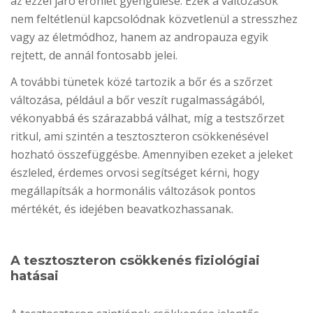
az ezzel járó erőnlét gyengülése. Ezek a változások
nem feltétlenül kapcsolódnak közvetlenül a stresszhez
vagy az életmódhoz, hanem az andropauza egyik
rejtett, de annál fontosabb jelei.
A további tünetek közé tartozik a bőr és a szőrzet
változása, például a bőr veszít rugalmasságából,
vékonyabbá és szárazabbá válhat, míg a testszőrzet
ritkul, ami szintén a tesztoszteron csökkenésével
hozható összefüggésbe. Amennyiben ezeket a jeleket
észleled, érdemes orvosi segítséget kérni, hogy
megállapítsák a hormonális változások pontos
mértékét, és idejében beavatkozhassanak.
A tesztoszteron csökkenés fiziológiai
hatásai