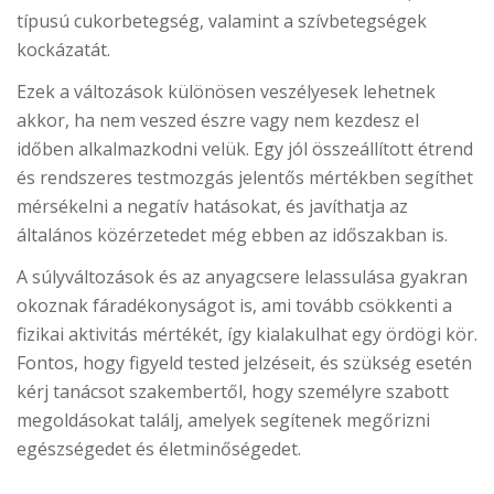
típusú cukorbetegség, valamint a szívbetegségek
kockázatát.
Ezek a változások különösen veszélyesek lehetnek
akkor, ha nem veszed észre vagy nem kezdesz el
időben alkalmazkodni velük. Egy jól összeállított étrend
és rendszeres testmozgás jelentős mértékben segíthet
mérsékelni a negatív hatásokat, és javíthatja az
általános közérzetedet még ebben az időszakban is.
A súlyváltozások és az anyagcsere lelassulása gyakran
okoznak fáradékonyságot is, ami tovább csökkenti a
fizikai aktivitás mértékét, így kialakulhat egy ördögi kör.
Fontos, hogy figyeld tested jelzéseit, és szükség esetén
kérj tanácsot szakembertől, hogy személyre szabott
megoldásokat találj, amelyek segítenek megőrizni
egészségedet és életminőségedet.