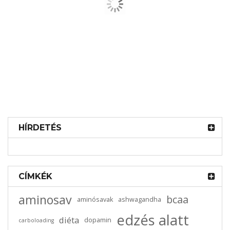
HÍRDETÉS
2025-07-29
0 comments
Mi az a Kurkumin? A Kurkuma Fő
Hatóanyagának Tudományos Háttere
CÍMKÉK
aminosav
bcaa
aminósavak
ashwagandha
edzés alatt
diéta
dopamin
carboloading