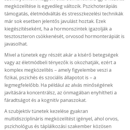
megközelítése is egyedileg változik. Pszichoterápiás
támogatás, életmódváltás és stresszkezelési technikák
már sok esetben jelentős javulást hoztak. Ezek
kiegészítéseként, ha a hormonszintek igazolják a
tesztoszteron csökkenését, orvosod hormonterápiát is
javasolhat.
Mivel a tünetek egy részét akár a kísérő betegségek
vagy az életmódbeli tényezők is okozhatják, ezért a
komplex megközelítés – amely figyelembe veszi a
fizikai, pszichés és szociális állapotot is – a
legmegfelelőbb. Ha például az alvás minőségének
javítására koncentrálsz, az önmagában enyhítheti a
fáradtságot és a kognitív panaszokat.
A szubjektív tünetek kezelése gyakran
multidiszciplináris megközelítést igényel, ahol orvos,
pszichológus és táplálkozási szakember közösen