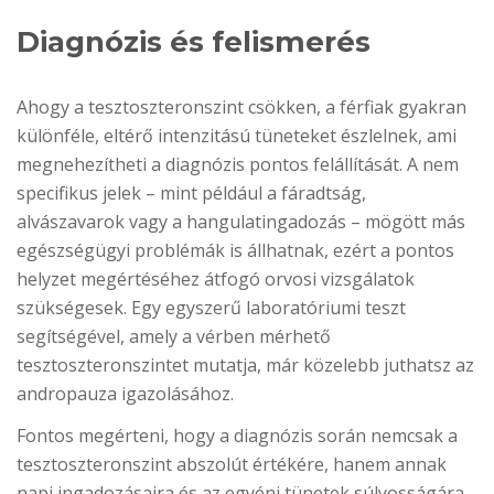
Diagnózis és felismerés
Ahogy a tesztoszteronszint csökken, a férfiak gyakran
különféle, eltérő intenzitású tüneteket észlelnek, ami
megnehezítheti a diagnózis pontos felállítását. A nem
specifikus jelek – mint például a fáradtság,
alvászavarok vagy a hangulatingadozás – mögött más
egészségügyi problémák is állhatnak, ezért a pontos
helyzet megértéséhez átfogó orvosi vizsgálatok
szükségesek. Egy egyszerű laboratóriumi teszt
segítségével, amely a vérben mérhető
tesztoszteronszintet mutatja, már közelebb juthatsz az
andropauza igazolásához.
Fontos megérteni, hogy a diagnózis során nemcsak a
tesztoszteronszint abszolút értékére, hanem annak
napi ingadozásaira és az egyéni tünetek súlyosságára