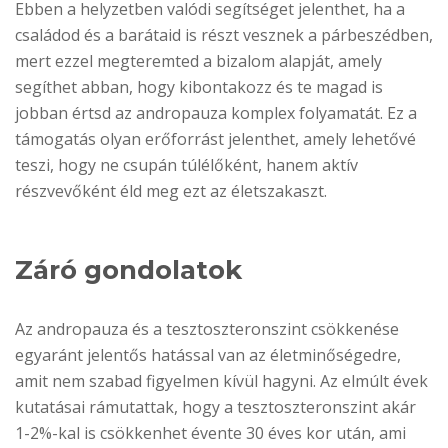
Ebben a helyzetben valódi segítséget jelenthet, ha a
családod és a barátaid is részt vesznek a párbeszédben,
mert ezzel megteremted a bizalom alapját, amely
segíthet abban, hogy kibontakozz és te magad is
jobban értsd az andropauza komplex folyamatát. Ez a
támogatás olyan erőforrást jelenthet, amely lehetővé
teszi, hogy ne csupán túlélőként, hanem aktív
részvevőként éld meg ezt az életszakaszt.
Záró gondolatok
Az andropauza és a tesztoszteronszint csökkenése
egyaránt jelentős hatással van az életminőségedre,
amit nem szabad figyelmen kívül hagyni. Az elmúlt évek
kutatásai rámutattak, hogy a tesztoszteronszint akár
1-2%-kal is csökkenhet évente 30 éves kor után, ami