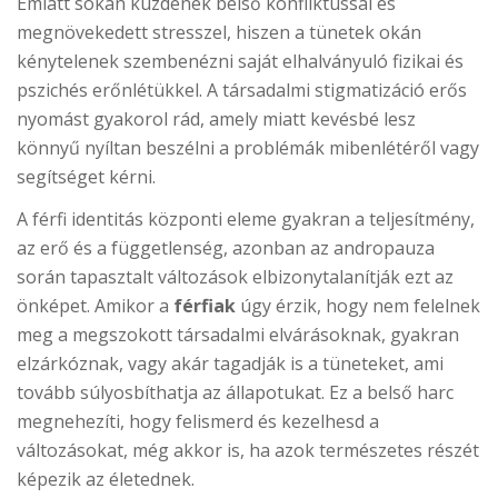
Emiatt sokan küzdenek belső konfliktussal és
megnövekedett stresszel, hiszen a tünetek okán
kénytelenek szembenézni saját elhalványuló fizikai és
pszichés erőnlétükkel. A társadalmi stigmatizáció erős
nyomást gyakorol rád, amely miatt kevésbé lesz
könnyű nyíltan beszélni a problémák mibenlétéről vagy
segítséget kérni.
A férfi identitás központi eleme gyakran a teljesítmény,
az erő és a függetlenség, azonban az andropauza
során tapasztalt változások elbizonytalanítják ezt az
önképet. Amikor a
férfiak
úgy érzik, hogy nem felelnek
meg a megszokott társadalmi elvárásoknak, gyakran
elzárkóznak, vagy akár tagadják is a tüneteket, ami
tovább súlyosbíthatja az állapotukat. Ez a belső harc
megnehezíti, hogy felismerd és kezelhesd a
változásokat, még akkor is, ha azok természetes részét
képezik az életednek.