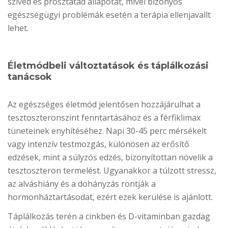
szíved és prosztatád állapotát, mivel bizonyos
egészségügyi problémák esetén a terápia ellenjavallt
lehet.
Életmódbeli változtatások és táplálkozási
tanácsok
Az egészséges életmód jelentősen hozzájárulhat a
tesztoszteronszint fenntartásához és a férfiklimax
tüneteinek enyhítéséhez. Napi 30-45 perc mérsékelt
vagy intenzív testmozgás, különösen az erősítő
edzések, mint a súlyzós edzés, bizonyítottan növelik a
tesztoszteron termelést. Ugyanakkor a túlzott stressz,
az alváshiány és a dohányzás rontják a
hormonháztartásodat, ezért ezek kerülése is ajánlott.
Táplálkozás terén a cinkben és D-vitaminban gazdag