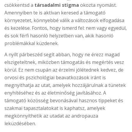
csökkentsd a
társadalmi stigma
okozta nyomást.
Amennyiben te is aktívan keresed a támogató
környezetet, könnyebbé válik a változások elfogadása
és kezelése. Fontos, hogy ismerd fel: nem vagy egyedül,
és sok férfi hasonló helyzetben van, akik hasonló
problémákkal küzdenek.
A nyílt párbeszéd segít abban, hogy ne érezz magad
elszigeteltnek, miközben támogatás és megértés vesz
körül. Ez nem csupán az érzelmi jólétednek kedvez, de
orvosi és pszichológiai beavatkozások iránt is
megnyithatja az utat, amelyek hozzájárulnak a tünetek
enyhítéséhez és az életminőség javításához. A
támogató közösség bevonásával hasznos tippeket és
szakmai tapasztalatokat is kaphatsz, amelyek
megkönnyíthetik az utadat az andropauza
leküzdésében.