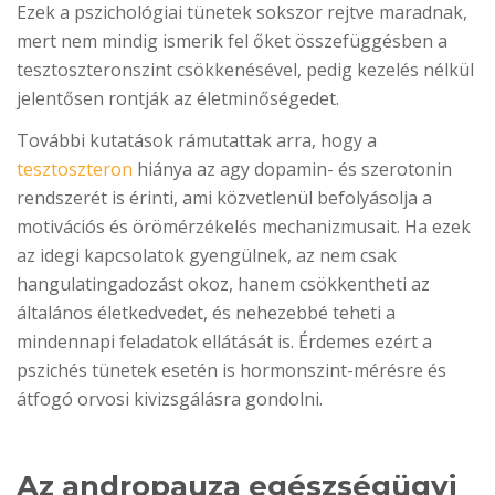
Ezek a pszichológiai tünetek sokszor rejtve maradnak,
mert nem mindig ismerik fel őket összefüggésben a
tesztoszteronszint csökkenésével, pedig kezelés nélkül
jelentősen rontják az életminőségedet.
További kutatások rámutattak arra, hogy a
tesztoszteron
hiánya az agy dopamin- és szerotonin
rendszerét is érinti, ami közvetlenül befolyásolja a
motivációs és örömérzékelés mechanizmusait. Ha ezek
az idegi kapcsolatok gyengülnek, az nem csak
hangulatingadozást okoz, hanem csökkentheti az
általános életkedvedet, és nehezebbé teheti a
mindennapi feladatok ellátását is. Érdemes ezért a
pszichés tünetek esetén is hormonszint-mérésre és
átfogó orvosi kivizsgálásra gondolni.
Az andropauza egészségügyi