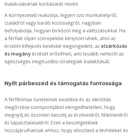
kialakulásának kockázatát növeli.
A környezeted reakciója, legyen szó munkahelyről,
családról vagy baráti közösségről, nagyban
befolyásolja, hogyan birkózol meg a változásokkal. Ha
a férfiak olyan szerepekbe kényszerülnek, ahol az
érzelmi kifejezés kevésbé megengedett, az
elzárkózás
és magány
érzését erősítheti, ami tovább nehezíti az
egészséges megküzdési stratégiák kialakítását.
Nyílt párbeszéd és támogatás fontossága
A férfiklimax tüneteinek kezelése és az identitás
megőrzése szempontjából elengedhetetlen, hogy
megnyílj és őszintén beszélj az érzéseidről, félelmeidről
és tapasztalataidról. Ezek a beszélgetések
hozzájárulhatnak ahhoz, hogy eloszlasd a tévhiteket és