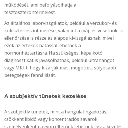
működését, ami befolyásolhatja a
tesztoszterontermelést.
Az általános laborvizsgálatok, például a vércukor- és
koleszterinszint mérése, valamint a máj- és vesefunkció
ellenőrzése is része az alapos kivizsgálásnak, mivel
ezek az értékek hatással lehetnek a
hormonháztartásra. Ha szükséges, képalkotó
diagnosztikát is javasolhatnak, például ultrahangot
vagy MRI-t, hogy kizárják más, mögöttes, súlyosabb
betegségek fennállását.
A szubjektív tünetek kezelése
A szubjektív tünetek, mint a hangulatingadozás,
csökkent libidó vagy koncentrációs zavarok,
személyenként nagyon eltérőek lehetnek, így a kezelés