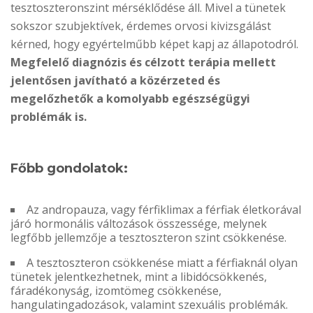
tesztoszteronszint mérséklődése áll. Mivel a tünetek
sokszor szubjektívek, érdemes orvosi kivizsgálást
kérned, hogy egyértelműbb képet kapj az állapotodról.
Megfelelő diagnózis és célzott terápia mellett
jelentősen javítható a közérzeted és
megelőzhetők a komolyabb egészségügyi
problémák is.
Főbb gondolatok:
Az andropauza, vagy férfiklimax a férfiak életkorával
járó hormonális változások összessége, melynek
legfőbb jellemzője a tesztoszteron szint csökkenése.
A tesztoszteron csökkenése miatt a férfiaknál olyan
tünetek jelentkezhetnek, mint a libidócsökkenés,
fáradékonyság, izomtömeg csökkenése,
hangulatingadozások, valamint szexuális problémák.