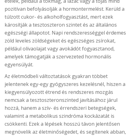
ételek, például a tökmag, a lazac vagy a tojás mind
pozitívan befolyásolják a hormontermelést. Kerüld a
túlzott cukor- és alkoholfogyasztást, mert ezek
károsítják a tesztoszteron szintet és az általános
egészségi állapotot. Napi rendszerességgel érdemes
zöld leveles zöldségeket és egészséges zsírokat,
például olívaolajat vagy avokádót fogyasztanod,
amelyek támogatják a szervezeted hormonális
egyensúlyát.
Az életmódbeli változtatások gyakran többet
jelentenek egy-egy gyógyszeres kezelésnél, hiszen a
kiegyensúlyozott étrend és rendszeres mozgás
nemcsak a tesztoszteronszinted javításához járul
hozzá, hanem a szív- és érrendszeri betegségek,
valamint a metabolikus szindróma kockázatát is
csökkenti. Ezek a lépések hosszú távon jelentősen
megnövelik az életminőségedet, és segítenek abban,