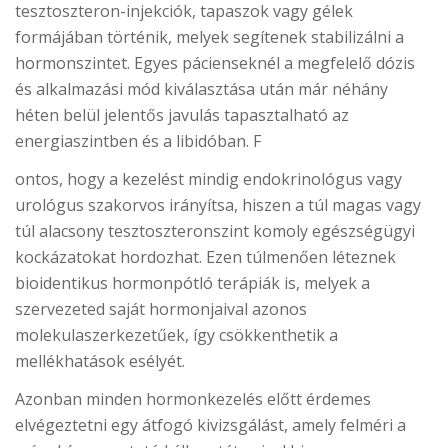
tesztoszteron-injekciók, tapaszok vagy gélek
formájában történik, melyek segítenek stabilizálni a
hormonszintet. Egyes pácienseknél a megfelelő dózis
és alkalmazási mód kiválasztása után már néhány
héten belül jelentős javulás tapasztalható az
energiaszintben és a libidóban. F
ontos, hogy a kezelést mindig endokrinológus vagy
urológus szakorvos irányítsa, hiszen a túl magas vagy
túl alacsony tesztoszteronszint komoly egészségügyi
kockázatokat hordozhat. Ezen túlmenően léteznek
bioidentikus hormonpótló terápiák is, melyek a
szervezeted saját hormonjaival azonos
molekulaszerkezetűek, így csökkenthetik a
mellékhatások esélyét.
Azonban minden hormonkezelés előtt érdemes
elvégeztetni egy átfogó kivizsgálást, amely felméri a