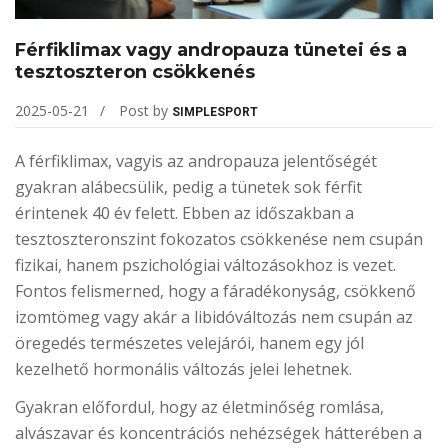
Férfiklimax vagy andropauza tünetei és a
tesztoszteron csökkenés
2025-05-21
Post by
SIMPLESPORT
A férfiklimax, vagyis az andropauza jelentőségét
gyakran alábecsülik, pedig a tünetek sok férfit
érintenek 40 év felett. Ebben az időszakban a
tesztoszteronszint fokozatos csökkenése nem csupán
fizikai, hanem pszichológiai változásokhoz is vezet.
Fontos felismerned, hogy a fáradékonyság, csökkenő
izomtömeg vagy akár a libidóváltozás nem csupán az
öregedés természetes velejárói, hanem egy jól
kezelhető hormonális változás jelei lehetnek.
Gyakran előfordul, hogy az életminőség romlása,
alvászavar és koncentrációs nehézségek hátterében a