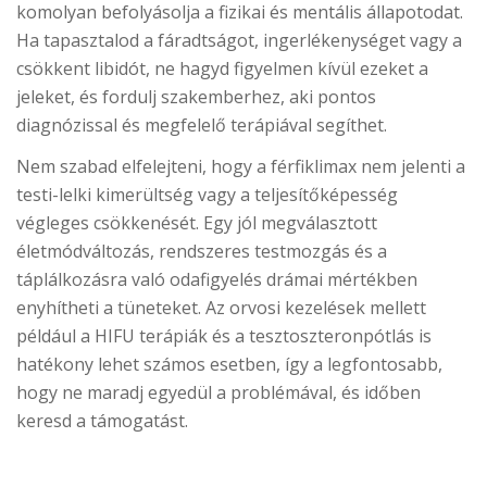
komolyan befolyásolja a fizikai és mentális állapotodat.
Ha tapasztalod a fáradtságot, ingerlékenységet vagy a
csökkent libidót, ne hagyd figyelmen kívül ezeket a
jeleket, és fordulj szakemberhez, aki pontos
diagnózissal és megfelelő terápiával segíthet.
Nem szabad elfelejteni, hogy a férfiklimax nem jelenti a
testi-lelki kimerültség vagy a teljesítőképesség
végleges csökkenését. Egy jól megválasztott
életmódváltozás, rendszeres testmozgás és a
táplálkozásra való odafigyelés drámai mértékben
enyhítheti a tüneteket. Az orvosi kezelések mellett
például a HIFU terápiák és a tesztoszteronpótlás is
hatékony lehet számos esetben, így a legfontosabb,
hogy ne maradj egyedül a problémával, és időben
keresd a támogatást.