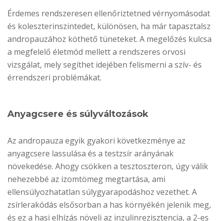
Érdemes rendszeresen ellenőriztetned vérnyomásodat
és koleszterinszintedet, különösen, ha már tapasztalsz
andropauzához köthető tüneteket. A megelőzés kulcsa
a megfelelő életmód mellett a rendszeres orvosi
vizsgálat, mely segíthet idejében felismerni a szív- és
érrendszeri problémákat.
Anyagcsere és súlyváltozások
Az andropauza egyik gyakori következménye az
anyagcsere lassulása és a testzsír arányának
növekedése. Ahogy csökken a tesztoszteron, úgy válik
nehezebbé az izomtömeg megtartása, ami
ellensúlyozhatatlan súlygyarapodáshoz vezethet. A
zsírlerakódás elsősorban a has környékén jelenik meg,
és ez a hasi elhízás növeli az inzulinrezisztencia, a 2-es