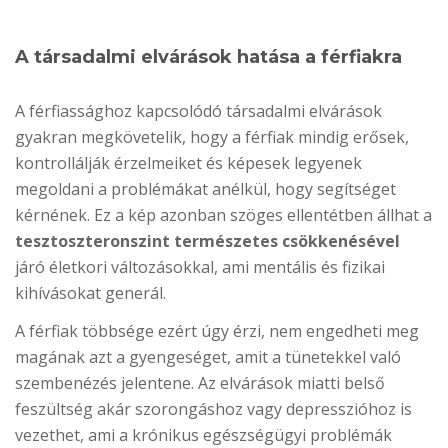
A társadalmi elvárások hatása a férfiakra
A férfiassághoz kapcsolódó társadalmi elvárások
gyakran megkövetelik, hogy a férfiak mindig erősek,
kontrollálják érzelmeiket és képesek legyenek
megoldani a problémákat anélkül, hogy segítséget
kérnének. Ez a kép azonban szöges ellentétben állhat a
tesztoszteronszint természetes csökkenésével
járó életkori változásokkal, ami mentális és fizikai
kihívásokat generál.
A férfiak többsége ezért úgy érzi, nem engedheti meg
magának azt a gyengeséget, amit a tünetekkel való
szembenézés jelentene. Az elvárások miatti belső
feszültség akár szorongáshoz vagy depresszióhoz is
vezethet, ami a krónikus egészségügyi problémák