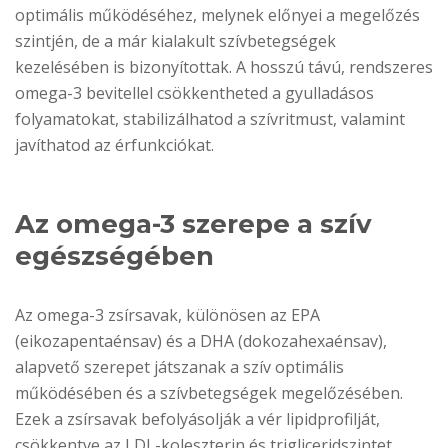
optimális működéséhez, melynek előnyei a megelőzés
szintjén, de a már kialakult szívbetegségek
kezelésében is bizonyítottak. A hosszú távú, rendszeres
omega-3 bevitellel csökkentheted a gyulladásos
folyamatokat, stabilizálhatod a szívritmust, valamint
javíthatod az érfunkciókat.
Az omega-3 szerepe a szív
egészségében
Az omega-3 zsírsavak, különösen az EPA
(eikozapentaénsav) és a DHA (dokozahexaénsav),
alapvető szerepet játszanak a szív optimális
működésében és a szívbetegségek megelőzésében.
Ezek a zsírsavak befolyásolják a vér lipidprofilját,
csökkentve az LDL-koleszterin és trigliceridszintet,