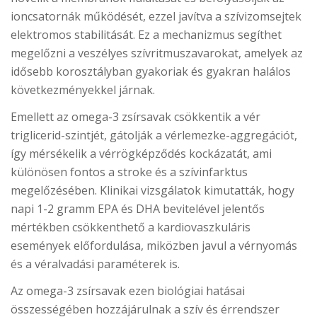
ioncsatornák működését, ezzel javítva a szívizomsejtek
elektromos stabilitását. Ez a mechanizmus segíthet
megelőzni a veszélyes szívritmuszavarokat, amelyek az
idősebb korosztályban gyakoriak és gyakran halálos
következményekkel járnak.
Emellett az omega-3 zsírsavak csökkentik a vér
triglicerid-szintjét, gátolják a vérlemezke-aggregációt,
így mérsékelik a vérrögképződés kockázatát, ami
különösen fontos a stroke és a szívinfarktus
megelőzésében. Klinikai vizsgálatok kimutatták, hogy
napi 1-2 gramm EPA és DHA bevitelével jelentős
mértékben csökkenthető a kardiovaszkuláris
események előfordulása, miközben javul a vérnyomás
és a véralvadási paraméterek is.
Az omega-3 zsírsavak ezen biológiai hatásai
összességében hozzájárulnak a szív és érrendszer