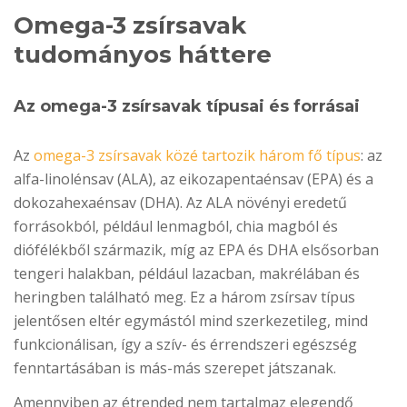
Omega-3 zsírsavak
tudományos háttere
Az omega-3 zsírsavak típusai és forrásai
Az
omega-3 zsírsavak közé tartozik három fő típus
: az
alfa-linolénsav (ALA), az eikozapentaénsav (EPA) és a
dokozahexaénsav (DHA). Az ALA növényi eredetű
forrásokból, például lenmagból, chia magból és
diófélékből származik, míg az EPA és DHA elsősorban
tengeri halakban, például lazacban, makrélában és
heringben található meg. Ez a három zsírsav típus
jelentősen eltér egymástól mind szerkezetileg, mind
funkcionálisan, így a szív- és érrendszeri egészség
fenntartásában is más-más szerepet játszanak.
Amennyiben az étrended nem tartalmaz elegendő