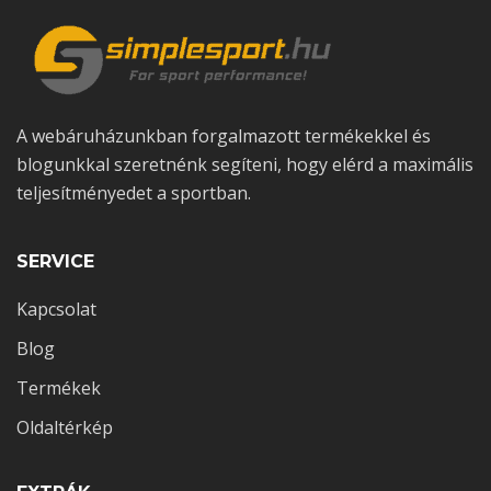
A webáruházunkban forgalmazott termékekkel és
blogunkkal szeretnénk segíteni, hogy elérd a maximális
teljesítményedet a sportban.
2026-05-25
0 comments
Mi az a NAD+? A Sejtszintű Élet Alapköve
SERVICE
Kapcsolat
Blog
Termékek
Oldaltérkép