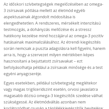
Az időskori szívbetegségek megelőzésében az omega-
3 zsírsavak pótlása mellett az életmód egyéb
aspektusainak átgondolt módosítása is
elengedhetetlen. A rendszeres, mérsékelt intenzitású
testmozgás, a dohányzás mellőzése és a stressz
hatékony kezelése mind hozzájárul az omega-3 pozitív
hatásainak maximalizálásához. Az étrendi kiegészítés
során nemcsak a puszta adagolásra kell figyelni, hanem
arra is, hogy a szervezet milyen mértékben képes
hasznosítani a bejuttatott zsírsavakat – ezt
befolyásolhatja például a zsírsavak minősége és a test
egyéni anyagcseréje.
Egyes esetekben, például szívbetegség meglétekor
vagy magas trigliceridszint esetén, orvosi javaslatra
magasabb dózisú omega-3 kiegészítők szedése válhat
szükségessé. Az életmódváltás azonban nem
korlátozódhat csupán a táplálékkiegészítők bevitelére: