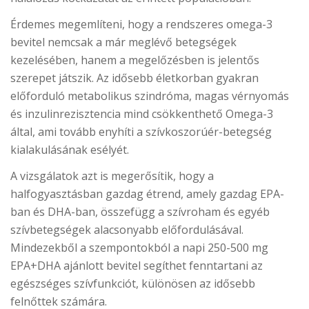
Érdemes megemlíteni, hogy a rendszeres omega-3
bevitel nemcsak a már meglévő betegségek
kezelésében, hanem a megelőzésben is jelentős
szerepet játszik. Az idősebb életkorban gyakran
előforduló metabolikus szindróma, magas vérnyomás
és inzulinrezisztencia mind csökkenthető Omega-3
által, ami tovább enyhíti a szívkoszorúér-betegség
kialakulásának esélyét.
A vizsgálatok azt is megerősítik, hogy a
halfogyasztásban gazdag étrend, amely gazdag EPA-
ban és DHA-ban, összefügg a szívroham és egyéb
szívbetegségek alacsonyabb előfordulásával.
Mindezekből a szempontokból a napi 250-500 mg
EPA+DHA ajánlott bevitel segíthet fenntartani az
egészséges szívfunkciót, különösen az idősebb
felnőttek számára.