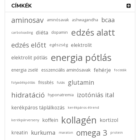
CÍMKÉK
aminosav
bcaa
aminósavak
ashwagandha
edzés alatt
diéta
dopamin
carboloading
edzés előtt
elektrolit
egészség
energia pótlás
elektrolit pótlás
fehérje
energia zselé
esszenciális aminósavak
focisták
glutamin
frissítés
folyadékpótlás
futás
hidratáció
izotóniás ital
hyponatremia
2026-04-14
0 comments
kerékpáros táplálkozás
kerékpáros étrend
Hogyan fogyasszuk az őrölt kurkumát?
kollagén
kortizol
koffein
kerékpárverseny
omega 3
kurkuma
kreatin
maraton
protein