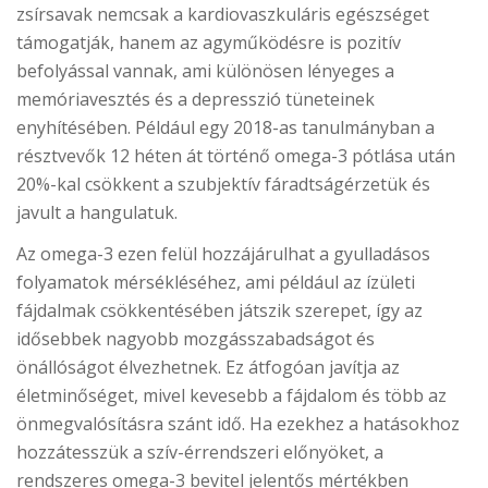
zsírsavak nemcsak a kardiovaszkuláris egészséget
támogatják, hanem az agyműködésre is pozitív
befolyással vannak, ami különösen lényeges a
memóriavesztés és a depresszió tüneteinek
enyhítésében. Például egy 2018-as tanulmányban a
résztvevők 12 héten át történő omega-3 pótlása után
20%-kal csökkent a szubjektív fáradtságérzetük és
javult a hangulatuk.
Az omega-3 ezen felül hozzájárulhat a gyulladásos
folyamatok mérsékléséhez, ami például az ízületi
fájdalmak csökkentésében játszik szerepet, így az
idősebbek nagyobb mozgásszabadságot és
önállóságot élvezhetnek. Ez átfogóan javítja az
életminőséget, mivel kevesebb a fájdalom és több az
önmegvalósításra szánt idő. Ha ezekhez a hatásokhoz
hozzátesszük a szív-érrendszeri előnyöket, a
rendszeres omega-3 bevitel jelentős mértékben