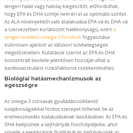
tengeri halat vagy halolaj-kiegészítőt, előfordulhat,
hogy EPA és DHA szintje nem éri el az optimális szintet.
Az ALA növényekből való átalakulása EPA-vá és DHA-vá
a szervezetben korlátozott hatékonyságú, ezért
a
tengeri eredetű omega-3 források
fogyasztása
különösen ajánlott az időskori szívbetegségek
megelőzésében. Kutatások szerint az EPA és DHA
koncentrált bevitele jelentősen hozzájárulhat a
kardiovaszkuláris rizikófaktorok csökkentéséhez.
Biológiai hatásmechanizmusok az
egészségre
Az omega-3 zsírsavak gyulladáscsökkentő
tulajdonságaikkal fontos szerepet töltenek be az
érelmeszesedés kialakulásának lassításában. Az EPA és
DHA beépülnek a sejthártyák foszfolipidjeibe, ahol
növelik a membránok fluiditását és befolyásolják az