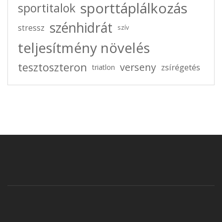
sporttáplálkozás
sportitalok
szénhidrát
stressz
szív
teljesítmény növelés
tesztoszteron
verseny
zsírégetés
triatlon
2026-04-12
0 comments
Astaxanthin Adagolása: Mennyit, Mikor és
Milyen Formában Szedjünk?