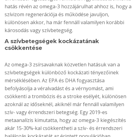
hatás révén az omega-3 hozzájárulhat ahhoz is, hogy a
szívizom regenerációja és működése javuljon,
különösen akkor, ha már fennáll valamilyen korábbi
károsodás vagy szívbetegség.
A szívbetegségek kockázatának
csökkentése
Az omega-3 zsírsavaknak közvetlen hatásuk van a
szívbetegségek különböző kockázati tényezőinek
mérséklésében. Az EPA és DHA fogyasztása
befolyásolja a véralvadást és a vérnyomást, ami
csökkenti a trombózis és a stroke esélyét, különösen
azoknál az időseknél, akiknél már fennáll valamilyen
szív- vagy érrendszeri betegség. Egy 2019-es
metaanalízis kimutatta, hogy az omega-3 kiegészítés
akár 15-30%-kal csökkentheti a szív- és érrendszeri
halálozás kockázatát az érintett populációban.