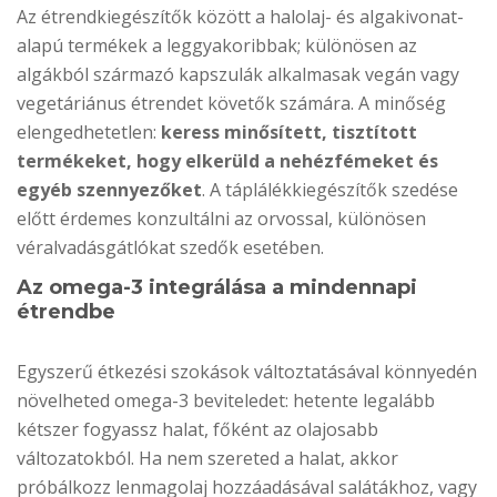
Az étrendkiegészítők között a halolaj- és algakivonat-
alapú termékek a leggyakoribbak; különösen az
algákból származó kapszulák alkalmasak vegán vagy
vegetáriánus étrendet követők számára. A minőség
elengedhetetlen:
keress minősített, tisztított
termékeket, hogy elkerüld a nehézfémeket és
egyéb szennyezőket
. A táplálékkiegészítők szedése
előtt érdemes konzultálni az orvossal, különösen
véralvadásgátlókat szedők esetében.
Az omega-3 integrálása a mindennapi
étrendbe
Egyszerű étkezési szokások változtatásával könnyedén
növelheted omega-3 beviteledet: hetente legalább
kétszer fogyassz halat, főként az olajosabb
változatokból. Ha nem szereted a halat, akkor
próbálkozz lenmagolaj hozzáadásával salátákhoz, vagy