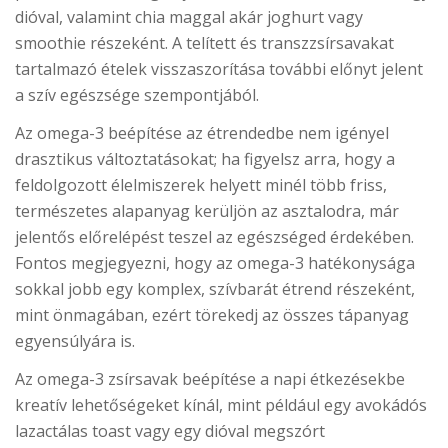
dióval, valamint chia maggal akár joghurt vagy
smoothie részeként. A telített és transzzsírsavakat
tartalmazó ételek visszaszorítása további előnyt jelent
a szív egészsége szempontjából.
Az omega-3 beépítése az étrendedbe nem igényel
drasztikus változtatásokat; ha figyelsz arra, hogy a
feldolgozott élelmiszerek helyett minél több friss,
természetes alapanyag kerüljön az asztalodra, már
jelentős előrelépést teszel az egészséged érdekében.
Fontos megjegyezni, hogy az omega-3 hatékonysága
sokkal jobb egy komplex, szívbarát étrend részeként,
mint önmagában, ezért törekedj az összes tápanyag
egyensúlyára is.
Az omega-3 zsírsavak beépítése a napi étkezésekbe
kreatív lehetőségeket kínál, mint például egy avokádós
lazactálas toast vagy egy dióval megszórt