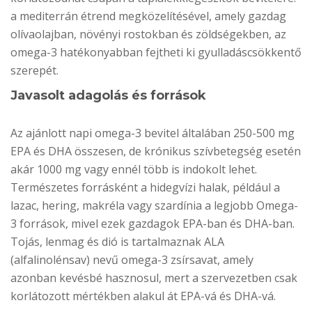
a mediterrán étrend megközelítésével, amely gazdag
olívaolajban, növényi rostokban és zöldségekben, az
omega-3 hatékonyabban fejtheti ki gyulladáscsökkentő
szerepét.
Javasolt adagolás és források
Az ajánlott napi omega-3 bevitel általában 250-500 mg
EPA és DHA összesen, de krónikus szívbetegség esetén
akár 1000 mg vagy ennél több is indokolt lehet.
Természetes forrásként a hidegvízi halak, például a
lazac, hering, makréla vagy szardínia a legjobb Omega-
3 források, mivel ezek gazdagok EPA-ban és DHA-ban.
Tojás, lenmag és dió is tartalmaznak ALA
(alfalinolénsav) nevű omega-3 zsírsavat, amely
azonban kevésbé hasznosul, mert a szervezetben csak
korlátozott mértékben alakul át EPA-vá és DHA-vá.