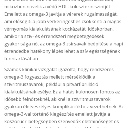
miközben növelik a védő HDL-koleszterin szintjét.
Emellett az omega-3 javítja a vérerek rugalmasságát,
ami elősegíti a jobb vérkeringést és csökkenti a magas
vérnyomás kialakulásának kockázatát. Időskorban,
amikor a szív- és érrendszeri megbetegedések
gyakorisága nő, az omega-3 zsírsavak beépítése a napi
étrendedbe hatékony lépés lehet a szív egészségének
fenntartásában.
Számos klinikai vizsgálat igazolta, hogy rendszeres
omega-3 fogyasztás mellett mérséklődik a
szívritmuszavarok, például a pitvarfibrilláció
kialakulásának esélye. Ez a hatás különösen fontos az
idősebb felnőtteknél, akiknél a szívritmuszavarok
gyakran életveszélyes komplikációkhoz vezethetnek. Az
omega-3-val történő kiegészítés emellett javítja a
koszorúér-betegségben szenvedők életminőségét és