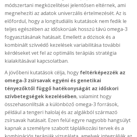
módszertani megközelítései jelentősen eltérnek, ami
megnehezíti az adatok univerzális értelmezését. Az is
előfordul, hogy a longitudiális kutatások nem fedik le
teljes egészében az időskorúak hosszú távú omega-3
fogyasztásának hatásait. Emellett a dózisok és a
kombinált szívvédő kezelések variabilitása további
kérdéseket vet fel az optimális terápiás stratégia
kialakításával kapcsolatban.
A jövőbeni kutatások célja, hogy
feltérképezzék az
omega-3 zsírsavak egyéni és genetikai
tényezőktől függő hatékonyságát az időskori
szívbetegségek kezelésében
, valamint hogy
összehasonlítsák a különböző omega-3 források,
például a tengeri halolaj és az algákból származó
zsírsavak hatásait. Ezen felül egyre nagyobb hangsúlyt
kapnak a személyre szabott táplálkozási tervek és a
kombinációs terápiák vizsgálata, amelyek integrálják az