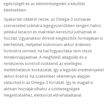
egészségét és az életminőségedet a későbbi
életévekben.
Gyakorlati oldalról nézve, az Omega-3 zsírsavak
szervezeted számára legegyszerűbben tengeri halon,
például lazacon és makrélán keresztül juthatnak el
hozzád. Ugyanakkor étrend-kiegészítők formájában is
elérhetőek, melyeket különösen akkor érdemes
fontolóra venned, ha hal fogyasztása nem része
mindennapjaidnak. A megfelelő adagolás és a
rendszeres kontroll csökkenti az esetleges
mellékhatások kockázatát, így a legjobb eredményeket
akkor éred el, ha szakember véleménye alapján
választod ki az Omega-3 forrását. Így te magad is
aktívan hozzájárulhatsz a szívbetegségek
megelőzéséhez, életkorod előrehaladtával.