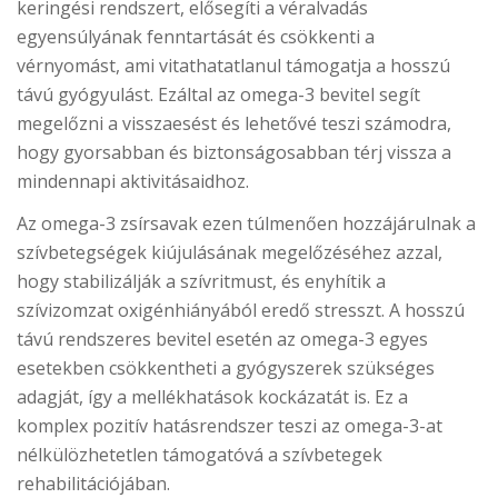
keringési rendszert, elősegíti a véralvadás
egyensúlyának fenntartását és csökkenti a
vérnyomást, ami vitathatatlanul támogatja a hosszú
távú gyógyulást. Ezáltal az omega-3 bevitel segít
megelőzni a visszaesést és lehetővé teszi számodra,
hogy gyorsabban és biztonságosabban térj vissza a
mindennapi aktivitásaidhoz.
Az omega-3 zsírsavak ezen túlmenően hozzájárulnak a
szívbetegségek kiújulásának megelőzéséhez azzal,
hogy stabilizálják a szívritmust, és enyhítik a
szívizomzat oxigénhiányából eredő stresszt. A hosszú
távú rendszeres bevitel esetén az omega-3 egyes
esetekben csökkentheti a gyógyszerek szükséges
adagját, így a mellékhatások kockázatát is. Ez a
komplex pozitív hatásrendszer teszi az omega-3-at
nélkülözhetetlen támogatóvá a szívbetegek
rehabilitációjában.