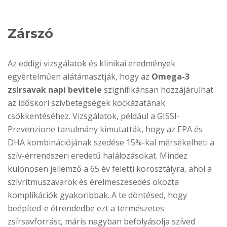
Zárszó
Az eddigi vizsgálatok és klinikai eredmények
egyértelműen alátámasztják, hogy az
Omega-3
zsírsavak napi bevitele
szignifikánsan hozzájárulhat
az időskori szívbetegségek kockázatának
csökkentéséhez. Vizsgálatok, például a GISSI-
Prevenzione tanulmány kimutatták, hogy az EPA és
DHA kombinációjának szedése 15%-kal mérsékelheti a
szív-érrendszeri eredetű halálozásokat. Mindez
különösen jellemző a 65 év feletti korosztályra, ahol a
szívritmuszavarok és érelmeszesedés okozta
komplikációk gyakoribbak. A te döntésed, hogy
beépíted-e étrendedbe ezt a természetes
zsírsavforrást, máris nagyban befolyásolja szíved