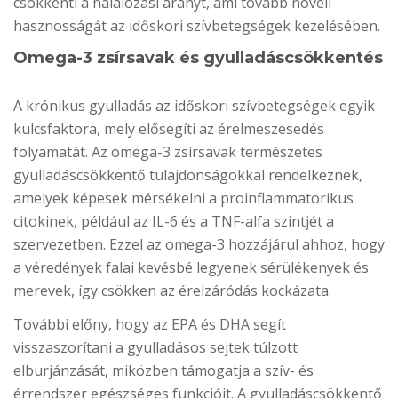
csökkenti a halálozási arányt, ami tovább növeli
hasznosságát az időskori szívbetegségek kezelésében.
Omega-3 zsírsavak és gyulladáscsökkentés
A krónikus gyulladás az időskori szívbetegségek egyik
kulcsfaktora, mely elősegíti az érelmeszesedés
folyamatát. Az omega-3 zsírsavak természetes
gyulladáscsökkentő tulajdonságokkal rendelkeznek,
amelyek képesek mérsékelni a proinflammatorikus
citokinek, például az IL-6 és a TNF-alfa szintjét a
szervezetben. Ezzel az omega-3 hozzájárul ahhoz, hogy
a véredények falai kevésbé legyenek sérülékenyek és
merevek, így csökken az érelzáródás kockázata.
További előny, hogy az EPA és DHA segít
visszaszorítani a gyulladásos sejtek túlzott
elburjánzását, miközben támogatja a szív- és
érrendszer egészséges funkcióit. A gyulladáscsökkentő