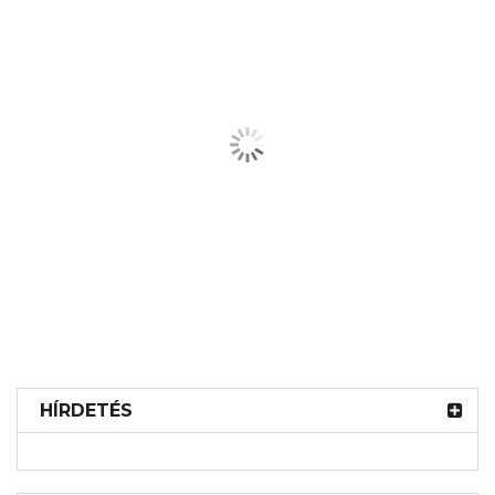
RELATED POSTS
HÍRDETÉS
2026-05-22
0 comments
Astaxanthin Átfogó Útmutatója: A Természet
Erőteljes Antioxidánsa, Hasznok és Használat