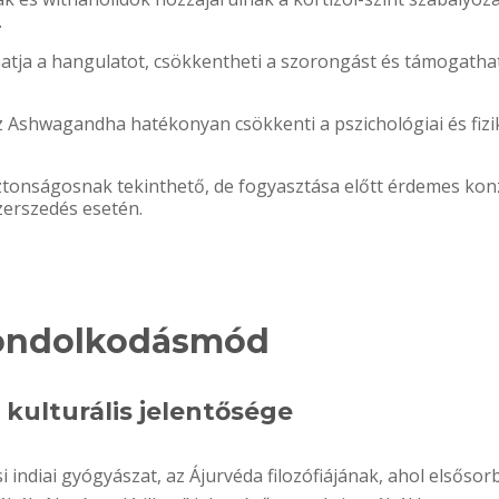
.
tja a hangulatot, csökkentheti a szorongást és támogathat
 Ashwagandha hatékonyan csökkenti a pszichológiai és fizi
nságosnak tekinthető, de fogyasztása előtt érdemes konz
erszedés esetén.
ondolkodásmód
kulturális jelentősége
 indiai gyógyászat, az Ájurvéda filozófiájának, ahol elsősor