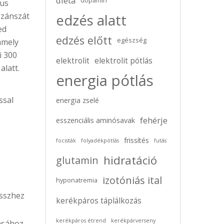
diéta
dopamin
kus
szánszát
edzés alatt
ed
edzés előtt
egészség
amely
i 300
elektrolit
elektrolit pótlás
latt.
energia pótlás
ssal
energia zselé
fehérje
esszenciális aminósavak
frissítés
focisták
folyadékpótlás
futás
hidratáció
glutamin
izotóniás ital
hyponatremia
esszhez
kerékpáros táplálkozás
kerékpáros étrend
kerékpárverseny
ásához,