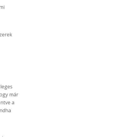
mi
szerek
dleges
hogy már
entve a
andha