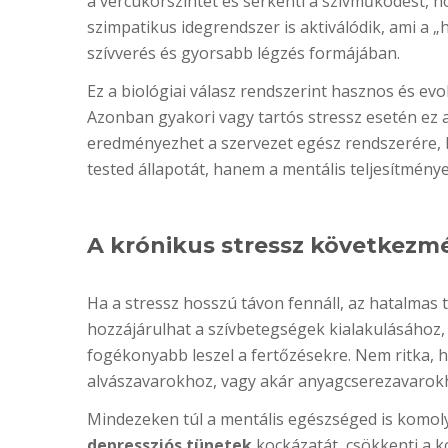
a vércukorszintet és serkenti a szívműködést, h
szimpatikus idegrendszer is aktiválódik, ami a 
szívverés és gyorsabb légzés formájában.
Ez a biológiai válasz rendszerint hasznos és evo
Azonban gyakori vagy tartós stressz esetén ez a
eredményezhet a szervezet egész rendszerére, b
tested állapotát, hanem a mentális teljesítményed
A krónikus stressz következmé
Ha a stressz hosszú távon fennáll, az hatalmas t
hozzájárulhat a szívbetegségek kialakulásához
fogékonyabb leszel a fertőzésekre. Nem ritka, h
alvászavarokhoz, vagy akár anyagcserezavarokho
Mindezeken túl a mentális egészséged is komoly
depressziós tünetek
kockázatát, csökkenti a k