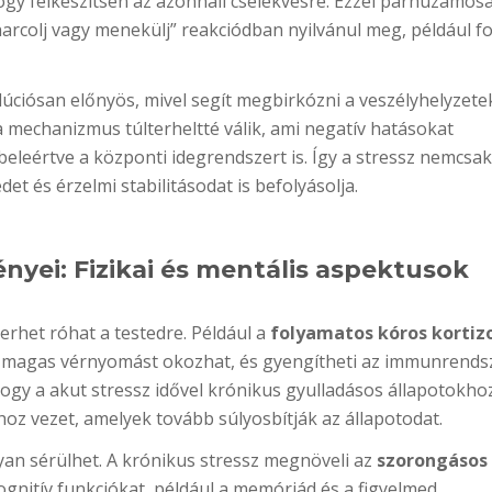
ogy felkészítsen az azonnali cselekvésre. Ezzel párhuzamos
„harcolj vagy menekülj” reakciódban nyilvánul meg, például f
lúciósan előnyös, mivel segít megbirkózni a veszélyhelyzete
 mechanizmus túlterheltté válik, ami negatív hatásokat
eleértve a központi idegrendszert is. Így a stressz nemcsak
et és érzelmi stabilitásodat is befolyásolja.
nyei: Fizikai és mentális aspektusok
erhet róhat a testedre. Például a
folyamatos kóros kortizo
, magas vérnyomást okozhat, és gyengítheti az immunrendsz
ogy a akut stressz idővel krónikus gyulladásos állapotokho
z vezet, amelyek tovább súlyosbítják az állapotodat.
an sérülhet. A krónikus stressz megnöveli az
szorongásos
ognitív funkciókat, például a memóriád és a figyelmed