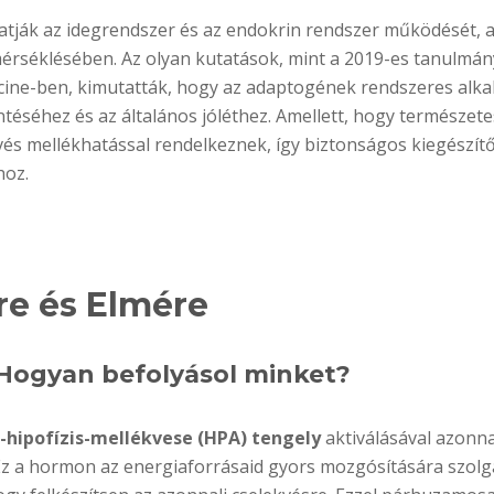
ják az idegrendszer és az endokrin rendszer működését, 
érséklésében. Az olyan kutatások, mint a 2019-es tanulmán
cine-ben, kimutatták, hogy az adaptogének rendszeres alk
ntéséhez és az általános jóléthez. Amellett, hogy természete
vés mellékhatással rendelkeznek, így biztonságos kiegészít
hoz.
tre és Elmére
: Hogyan befolyásol minket?
-hipofízis-mellékvese (HPA) tengely
aktiválásával azonna
 Ez a hormon az energiaforrásaid gyors mozgósítására szolgá