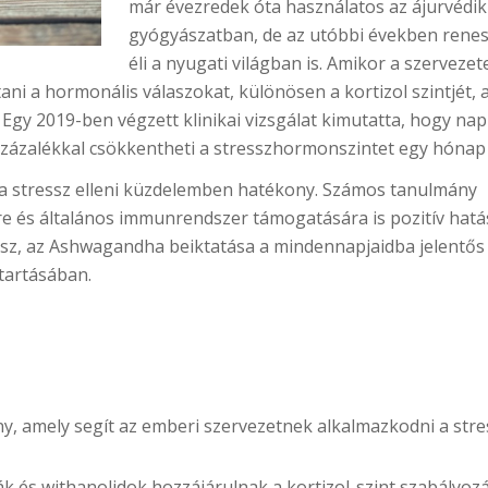
már évezredek óta használatos az ájurvédi
gyógyászatban, de az utóbbi években rene
éli a nyugati világban is. Amikor a szervezet
ani a hormonális válaszokat, különösen a kortizol szintjét, 
 Egy 2019-ben végzett klinikai vizsgálat kimutatta, hogy nap
ázalékkal csökkentheti a stresszhormonszintet egy hónap a
 stressz elleni küzdelemben hatékony. Számos tanulmány
e és általános immunrendszer támogatására is pozitív hatá
lsz, az Ashwagandha beiktatása a mindennapjaidba jelentős
ntartásában.
 amely segít az emberi szervezetnek alkalmazkodni a str
k és withanolidok hozzájárulnak a kortizol-szint szabályoz