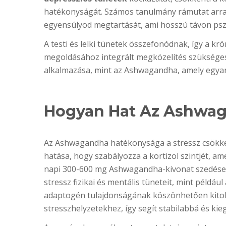
hatékonyságát. Számos tanulmány rámutat arra, 
egyensúlyod megtartását, ami hosszú távon psz
A testi és lelki tünetek összefonódnak, így a k
megoldásához integrált megközelítés szükséges.
alkalmazása, mint az Ashwagandha, amely egyará
Hogyan Hat Az Ashwag
Az Ashwagandha hatékonysága a stressz csökke
hatása, hogy szabályozza a kortizol szintjét, a
napi 300-600 mg Ashwagandha-kivonat szedése je
stressz fizikai és mentális tüneteit, mint péld
adaptogén tulajdonságának köszönhetően kitol
stresszhelyzetekhez, így segít stabilabbá és ki