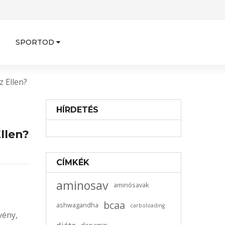
SPORTOD
 Ellen?
HÍRDETÉS
llen?
CÍMKÉK
aminosav
aminósavak
bcaa
ashwagandha
carboloading
vény,