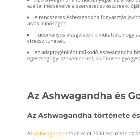
ezáltal mérsékelve a szervezet stresszreakcióját
A rendszeres Ashwagandha fogyasztás javítha
alvás minőségét.
Tudományos vizsgálatok kimutatták, hogy az
stressz tüneteit.
Az adaptogénként működő Ashwagandha bizto
egészségügyi szakemberrel, különösen gyógysz
Az Ashwagandha és G
Az Ashwagandha története és 
Az
Ashwagandha
több mint 3000 éve része az ősi