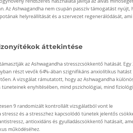
ógynövény rendszeres használata javítja az alvás minőségét 
ban. Az Ashwagandha nem csupán passzív támogatást nyújt,
apotának helyreállítását és a szervezet regenerálódását, am
zonyítékok áttekintése
támasztják az Ashwagandha stresszcsökkentő hatását. Egy 
nyban részt vevők 64%-ában szignifikáns anxiolítikus hatást
tően. A vizsgálat rámutatott, hogy az Ashwagandha különö
 tüneteinek enyhítésében, mind pszichológiai, mind fiziológi
esen 9 randomizált kontrollált vizsgálatból vont le
stressz és a stresszhez kapcsolódó tünetek jelentős csökk
ntistressz, antioxidáns és gyulladáscsökkentő hatásait, am
ikus működéséhez.