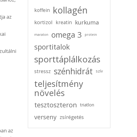
kollagén
koffein
ja az
kurkuma
kortizol
kreatin
omega 3
kai
maraton
protein
sportitalok
ultálni
sporttáplálkozás
szénhidrát
stressz
szív
teljesítmény
növelés
tesztoszteron
triatlon
verseny
zsírégetés
ban az