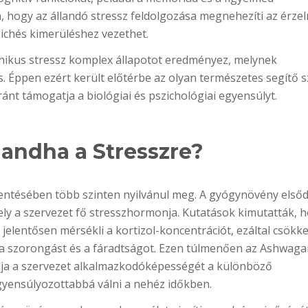
hogy az állandó stressz feldolgozása megnehezíti az érzel
ichés kimerüléshez vezethet.
rónikus stressz komplex állapotot eredményez, melynek
 Éppen ezért került előtérbe az olyan természetes segítő 
nt támogatja a biológiai és pszichológiai egyensúlyt.
andha a Stresszre?
ntésében több szinten nyilvánul meg. A gyógynövény első
mely a szervezet fő stresszhormonja. Kutatások kimutatták, 
lentősen mérsékli a kortizol-koncentrációt, ezáltal csökk
ául a szorongást és a fáradtságot. Ezen túlmenően az Ashwag
ja a szervezet alkalmazkodóképességét a különböző
egyensúlyozottabbá válni a nehéz időkben.