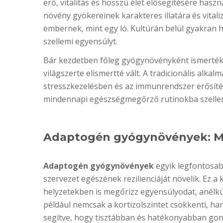
erő, vitalitás és hosszú élet elősegítésére haszná
növény gyökereinek karakteres illatára és vitali
embernek, mint egy ló. Kultúrán belül gyakran ha
szellemi egyensúlyt.
Bár kezdetben főleg gyógynövényként ismerték
világszerte elismertté vált. A tradicionális alk
stresszkezelésben és az immunrendszer erősíté
mindennapi egészségmegőrző rutinokba szellemi 
Adaptogén gyógynövények: Mié
Adaptogén gyógynövények
egyik legfontosab
szervezet egészének rezilienciáját növelik. Ez 
helyzetekben is megőrizz egyensúlyodat, anélk
például nemcsak a kortizolszintet csökkenti, han
segítve, hogy tisztábban és hatékonyabban gon