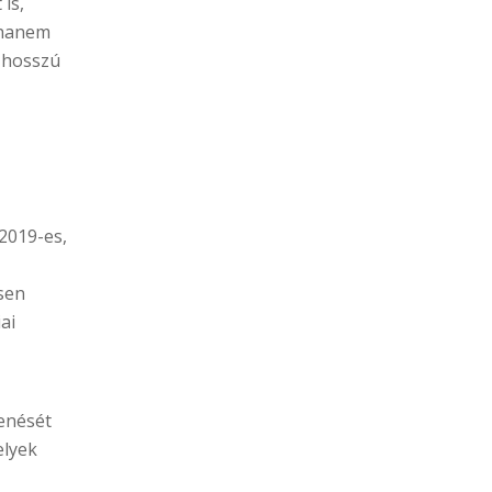
is,
 hanem
i hosszú
2019-es,
sen
ai
enését
elyek