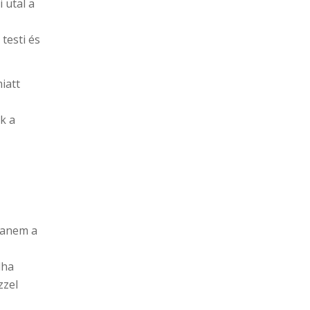
 utal a
testi és
iatt
k a
hanem a
dha
zzel