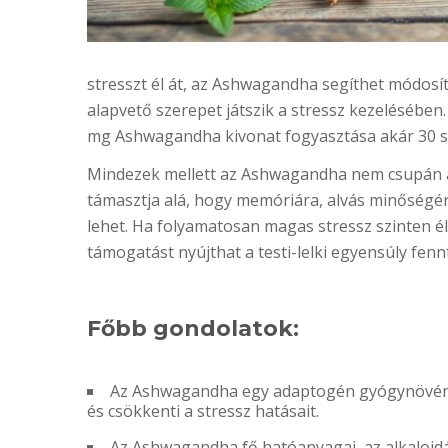
stresszt él át, az Ashwagandha segíthet módosít
alapvető szerepet játszik a stressz kezelésében.
mg Ashwagandha kivonat fogyasztása akár 30 sz
Mindezek mellett az Ashwagandha nem csupán a
támasztja alá, hogy memóriára, alvás minőségér
lehet. Ha folyamatosan magas stressz szinten é
támogatást nyújthat a testi-lelki egyensúly fen
Főbb gondolatok:
Az Ashwagandha egy adaptogén gyógynövény,
és csökkenti a stressz hatásait.
Az Ashwagandha fő hatóanyagai, az alkaloidá