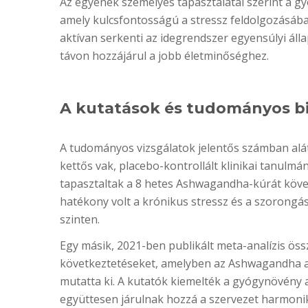
Az egyének személyes tapasztalatai szerint a gy
amely kulcsfontosságú a stressz feldolgozásá
aktívan serkenti az idegrendszer egyensúlyi áll
távon hozzájárul a jobb életminőséghez.
A kutatások és tudományos bi
A tudományos vizsgálatok jelentős számban alá
kettős vak, placebo-kontrollált klinikai tanulmá
tapasztaltak a 8 hetes Ashwagandha-kúrát köve
hatékony volt a krónikus stressz és a szorongás
szinten.
Egy másik, 2021-ben publikált meta-analízis össz
következtetéseket, amelyben az Ashwagandha a 
mutatta ki. A kutatók kiemelték a gyógynövény a
együttesen járulnak hozzá a szervezet harmon