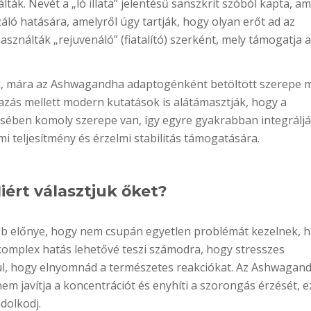
lták. Nevét a „ló illata” jelentésű sanszkrit szóból kapta, ami
záló hatására, amelyről úgy tartják, hogy olyan erőt ad az
sználták „rejuvenáló” (fiatalító) szerként, mely támogatja a 
, mára az Ashwagandha adaptogénként betöltött szerepe m
almazás mellett modern kutatások is alátámasztják, hogy a
sében komoly szerepe van, így egyre gyakrabban integráljá
teljesítmény és érzelmi stabilitás támogatására.
rt választjuk őket?
b előnye, hogy nem csupán egyetlen problémát kezelnek, 
a komplex hatás lehetővé teszi számodra, hogy stresszes
ül, hogy elnyomnád a természetes reakciókat. Az Ashwagan
em javítja a koncentrációt és enyhíti a szorongás érzését, e
dolkodj.