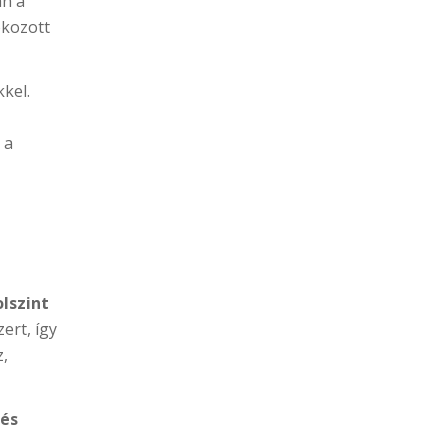
an a
okozott
kkel.
 a
lszint
ert, így
z,
 és