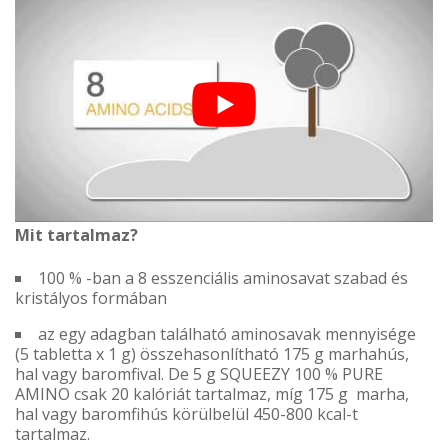
Mit tartalmaz?
100 % -ban a 8 esszenciális aminosavat szabad és
kristályos formában
az egy adagban található aminosavak mennyisége
(5 tabletta x 1 g) összehasonlítható 175 g marhahús,
hal vagy baromfival. De 5 g SQUEEZY 100 % PURE
AMINO csak 20 kalóriát tartalmaz, míg 175 g marha,
hal vagy baromfihús körülbelül 450-800 kcal-t
tartalmaz.