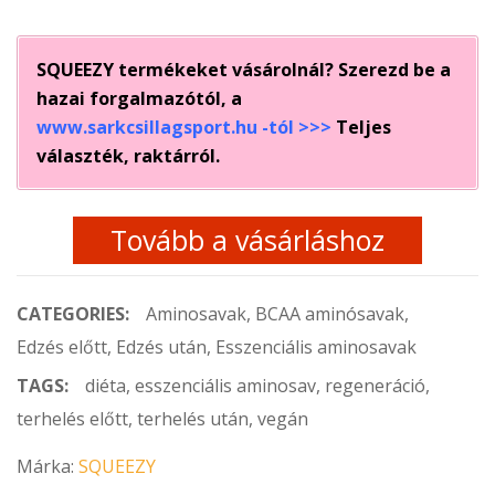
SQUEEZY termékeket vásárolnál? Szerezd be a
hazai forgalmazótól, a
www.sarkcsillagsport.hu -tól >>>
Teljes
választék, raktárról.
Tovább a vásárláshoz
CATEGORIES:
Aminosavak
,
BCAA aminósavak
,
Edzés előtt
,
Edzés után
,
Esszenciális aminosavak
TAGS:
diéta
,
esszenciális aminosav
,
regeneráció
,
terhelés előtt
,
terhelés után
,
vegán
Márka:
SQUEEZY