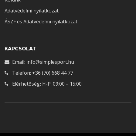
Adatvédelmi nyilatkozat
ÁSZF és Adatvédelmi nyilatkozat
KAPCSOLAT
Email: info@simplesport.hu
Telefon: +36 (70) 668 44 77
Elérhetőség
:
H-P: 09:00 – 15:00