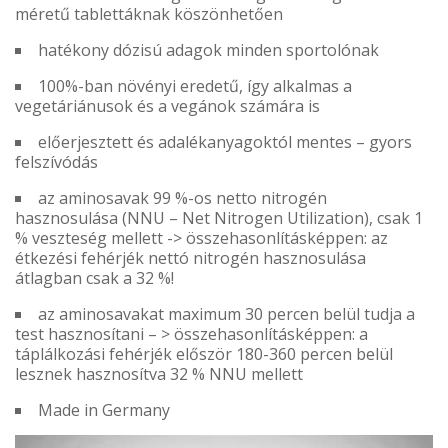
méretű tablettáknak köszönhetően
hatékony dózisú adagok minden sportolónak
100%-ban növényi eredetű, így alkalmas a
vegetáriánusok és a vegánok számára is
előerjesztett és adalékanyagoktól mentes – gyors
felszívódás
az aminosavak 99 %-os netto nitrogén
hasznosulása (NNU – Net Nitrogen Utilization), csak 1
% veszteség mellett -> összehasonlításképpen: az
étkezési fehérjék nettó nitrogén hasznosulása
átlagban csak a 32 %!
az aminosavakat maximum 30 percen belül tudja a
test hasznosítani – > összehasonlításképpen: a
táplálkozási fehérjék először 180-360 percen belül
lesznek hasznosítva 32 % NNU mellett
Made in Germany