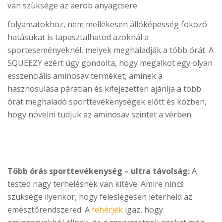
van szüksége az aerob anyagcsere
folyamatokhoz, nem mellékesen állóképesség fokozó
hatásukat is tapasztalhatod azoknál a
sporteseményeknél, melyek meghaladják a több órát. A
SQUEEZY ezért úgy gondolta, hogy megalkot egy olyan
esszenciális aminosav terméket, aminek a
hasznosulása páratlan és kifejezetten ajánlja a több
órát meghaladó sporttevékenységek előtt és közben,
hogy növelni tudjuk az aminosav szintet a vérben.
Több órás sporttevékenység – ultra távolság:
A
tested nagy terhelésnek van kitéve. Amire nincs
szüksége ilyenkor, hogy feleslegesen leterheld az
emésztőrendszered. A
fehérjék
igaz, hogy