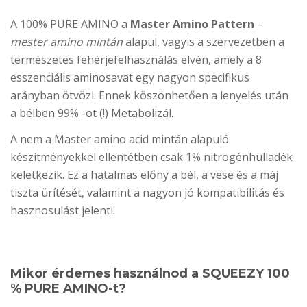
A 100% PURE AMINO a
Master Amino Pattern
–
mester amino mintán
alapul, vagyis a szervezetben a
természetes fehérjefelhasználás elvén, amely a 8
esszenciális aminosavat egy nagyon specifikus
arányban ötvözi. Ennek köszönhetően a lenyelés után
a bélben 99% -ot (!) Metabolizál.
A nem a Master amino acid mintán alapuló
készítményekkel ellentétben csak 1% nitrogénhulladék
keletkezik. Ez a hatalmas előny a bél, a vese és a máj
tiszta ürítését, valamint a nagyon jó kompatibilitás és
hasznosulást jelenti.
Mikor érdemes használnod
a SQUEEZY 100
% PURE AMINO-t?