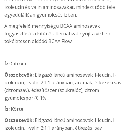
izoleucin és valin aminosavakat, mindezt több féle
egyedülállóan gyümölcsös ízben.
A megfelelő mennyiségű BCAA aminosavak
fogyasztására kitűnő alternatívát nyújt a vízben
tökéletesen oldódó BCAA Flow.
Íz:
Citrom
Összetevők:
Elágazó láncú aminosavak: l-leucin, l-
izoleucin, l-valin 2:1:1 arányban, aromák, étkezési sav
(citromsav), édesítőszer (szukralóz), citrom
gyümölcspor (0,1%).
Íz:
Körte
Összetevők:
Elágazó láncú aminosavak: l-leucin, l-
izoleucin, l-valin 2:1:1 arányban, étkezési sav