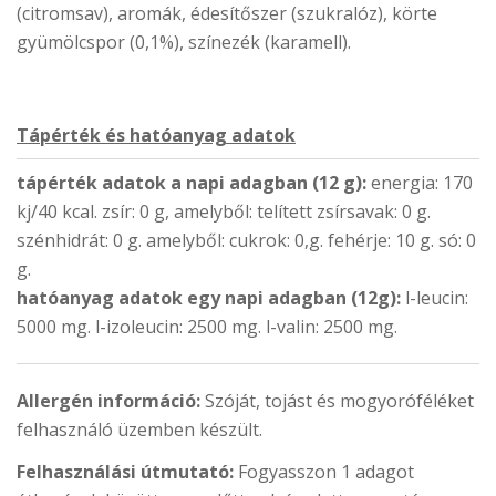
(citromsav), aromák, édesítőszer (szukralóz), körte
gyümölcspor (0,1%), színezék (karamell).
Tápérték és hatóanyag adatok
tápérték adatok a napi adagban (12 g):
energia: 170
kj/40 kcal. zsír: 0 g, amelyből: telített zsírsavak: 0 g.
szénhidrát: 0 g. amelyből: cukrok: 0,g. fehérje: 10 g. só: 0
g.
hatóanyag adatok egy napi adagban (12g):
l-leucin:
5000 mg. l-izoleucin: 2500 mg. l-valin: 2500 mg.
Allergén információ:
Szóját, tojást és mogyoróféléket
felhasználó üzemben készült.
Felhasználási útmutató:
Fogyasszon 1 adagot