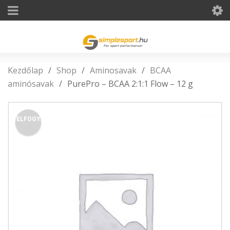
Kezdőlap
/
Shop
/
Aminosavak
/
BCAA
aminósavak
/
PurePro – BCAA 2:1:1 Flow – 12 g
ELFOGY.