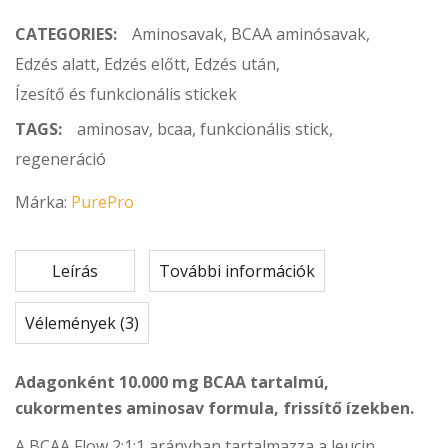
CATEGORIES:
Aminosavak
,
BCAA aminósavak
,
Edzés alatt
,
Edzés előtt
,
Edzés után
,
Ízesítő és funkcionális stickek
TAGS:
aminosav
,
bcaa
,
funkcionális stick
,
regeneráció
Márka:
PurePro
Leírás
További információk
Vélemények (3)
Adagonként 10.000 mg BCAA tartalmú,
cukormentes aminosav formula, frissítő ízekben.
A BCAA Flow 2:1:1 arányban tartalmazza a leucin,