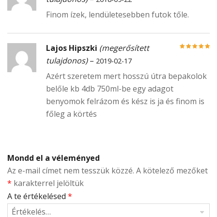
5
Finom ízek, lendületesebben futok tőle.
Lajos Hipszki
(megerősített
Értékelés:
5
/
tulajdonos)
–
2019-02-17
5
Azért szeretem mert hosszú útra bepakolok
belőle kb 4db 750ml-be egy adagot
benyomok felrázom és kész is ja és finom is
főleg a körtés
Mondd el a véleményed
Az e-mail címet nem tesszük közzé.
A kötelező mezőket
*
karakterrel jelöltük
A te értékelésed
*