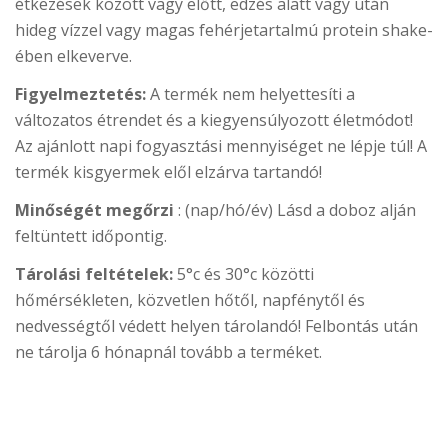
étkezések között vagy előtt, edzés alatt vagy után
hideg vízzel vagy magas fehérjetartalmú protein shake-
ében elkeverve.
Figyelmeztetés:
A termék nem helyettesíti a
változatos étrendet és a kiegyensúlyozott életmódot!
Az ajánlott napi fogyasztási mennyiséget ne lépje túl! A
termék kisgyermek elől elzárva tartandó!
Minőségét megőrzi
: (nap/hó/év) Lásd a doboz alján
feltüntett időpontig.
Tárolási feltételek:
5°c és 30°c közötti
hőmérsékleten, közvetlen hőtől, napfénytől és
nedvességtől védett helyen tárolandó! Felbontás után
ne tárolja 6 hónapnál tovább a terméket.