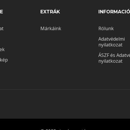
E
EXTRÁK
INFORMACI
at
Márkáink
Rólunk
Adatvédelmi
nyilatkozat
ek
ÁSZF és Adatv
rkép
nyilatkozat