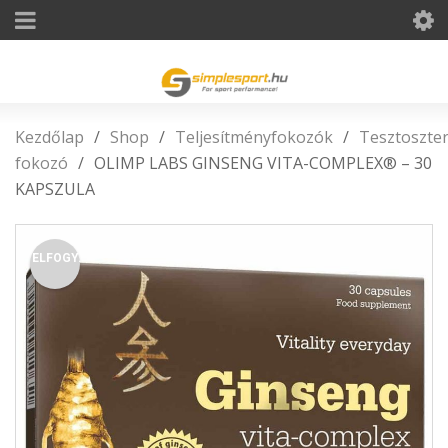
Kezdőlap
/
Shop
/
Teljesítményfokozók
/
Tesztoszte
fokozó
/
OLIMP LABS GINSENG VITA-COMPLEX® – 30
KAPSZULA
ELFOGY.