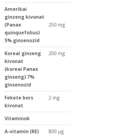
Amerikai
ginzeng kivonat
(Panax
250 mg
quinquefolius)
5% ginsenozid
Koreai ginseng
200 mg
kivonat
(koreai Panax
ginseng) 7%
ginsenozid
Fekete bors
2 mg
kivonat
Vitaminok
A-vitamin (RE)
800 µg