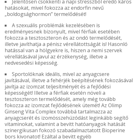
Jelentősen csökkenti a napi stresszből eredő káros
hatásokat, mivel fokozza az endorfin nevű
„boldogsághormon” termelődését!
A szexuális problémák kezelésében is
eredményesnek bizonyult, mivel férfiak esetében
fokozza a tesztoszteron és az ondó termelődését,
illetve javíthatja a pénisz vérellátottságát is! Hasonló
hatással van a hölgyekre is, hiszen a nemi szervek
vérellátásával javul az érzékenység, illetve a
nedvesedési képesség.
Sportolóknak ideális, mivel az anyagcsere
javításával, illetve a fehérjék beépítésének fokozásával
javítja az izomzat teljesítményét és a fejlődési
képességét! Illetve a férfiak esetén növeli a
tesztoszteron termelődését, amely még tovább
fokozza az izomzat fejlődésének ütemét! Az Olimp
Ginseng Vita Complex továbbá tartalmazza az
anyagcserét és izomösszehúzódást leginkább segítő
vitaminokat, valamint a bevitt hatóanyagok hatását
szinergikusan fokozó szabadalmaztatott Bioperine
bors kivonatot! Ezáltal a bevitt egyéb