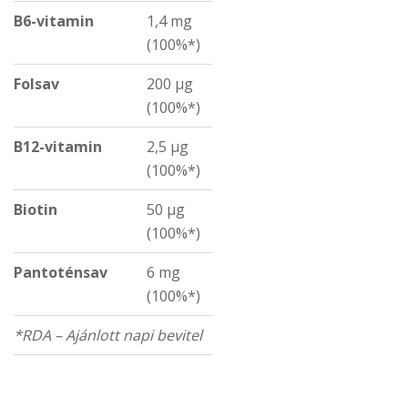
B6-vitamin
1,4 mg
(100%*)
Folsav
200 µg
(100%*)
B12-vitamin
2,5 µg
(100%*)
Biotin
50 µg
(100%*)
Pantoténsav
6 mg
(100%*)
*RDA – Ajánlott napi bevitel