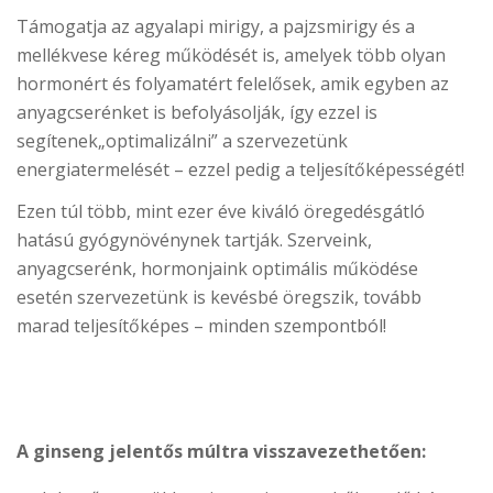
Támogatja az agyalapi mirigy, a pajzsmirigy és a
mellékvese kéreg működését is, amelyek több olyan
hormonért és folyamatért felelősek, amik egyben az
anyagcserénket is befolyásolják, így ezzel is
segítenek„optimalizálni” a szervezetünk
energiatermelését – ezzel pedig a teljesítőképességét!
Ezen túl több, mint ezer éve kiváló öregedésgátló
hatású gyógynövénynek tartják. Szerveink,
anyagcserénk, hormonjaink optimális működése
esetén szervezetünk is kevésbé öregszik, tovább
marad teljesítőképes – minden szempontból!
A ginseng jelentős múltra visszavezethetően: