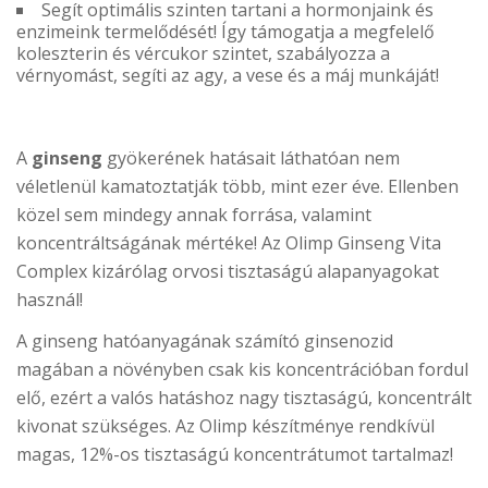
Segít optimális szinten tartani a hormonjaink és
enzimeink termelődését! Így támogatja a megfelelő
koleszterin és vércukor szintet, szabályozza a
vérnyomást, segíti az agy, a vese és a máj munkáját!
A
ginseng
gyökerének hatásait láthatóan nem
véletlenül kamatoztatják több, mint ezer éve. Ellenben
közel sem mindegy annak forrása, valamint
koncentráltságának mértéke! Az Olimp Ginseng Vita
Complex kizárólag orvosi tisztaságú alapanyagokat
használ!
A ginseng hatóanyagának számító ginsenozid
magában a növényben csak kis koncentrációban fordul
elő, ezért a valós hatáshoz nagy tisztaságú, koncentrált
kivonat szükséges. Az Olimp készítménye rendkívül
magas, 12%-os tisztaságú koncentrátumot tartalmaz!