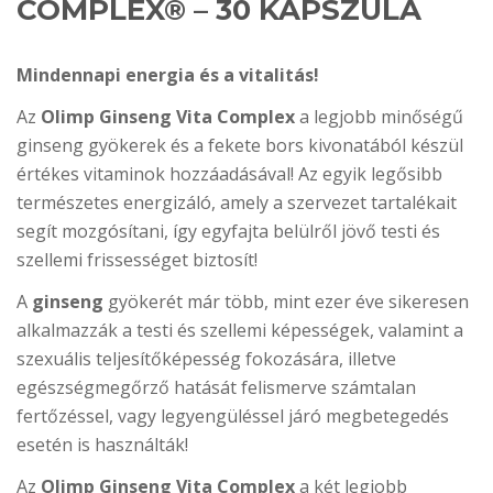
COMPLEX® – 30 KAPSZULA
Mindennapi energia és a vitalitás!
Az
Olimp Ginseng Vita Complex
a legjobb minőségű
ginseng gyökerek és a fekete bors kivonatából készül
értékes vitaminok hozzáadásával! Az egyik legősibb
természetes energizáló, amely a szervezet tartalékait
segít mozgósítani, így egyfajta belülről jövő testi és
szellemi frissességet biztosít!
A
ginseng
gyökerét már több, mint ezer éve sikeresen
alkalmazzák a testi és szellemi képességek, valamint a
szexuális teljesítőképesség fokozására, illetve
egészségmegőrző hatását felismerve számtalan
fertőzéssel, vagy legyengüléssel járó megbetegedés
esetén is használták!
Az
Olimp Ginseng Vita Complex
a két legjobb