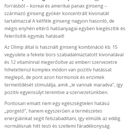
forrásból – koreai és amerikai panax ginseng –
származó ginseng gyökér koncentrált kivonatát
tartalmazza! A kétféle ginseng nagyon hasonló, de
mégis enyhén eltérő hatóanyagai egyben kiegészítik és
felerősítik egymás hatásait!
Az Olimp által is használt ginseng kombináció kb. 15
vegyülete a fekete bors szabadalmaztatott kivonatával
és 12 vitaminnal megerősítve az emberi szervezetre
hihetetlenül komplex módon van pozitív hatással:
meglepő, de pont azon hormonok és enzimek
termelődését stimulálja, amik „le vannak maradva”, így
pozitív egyensúlyt teremtve a szervezetünkben.
Pontosan emiatt nem egy egészségtelen hatású
„pörgető”, hanem egyszerűen a természetes
energiáinkat segít felszabadítani, így elmúlik az eddig
normálisnak hitt testi és szellemi fáradékonyság.