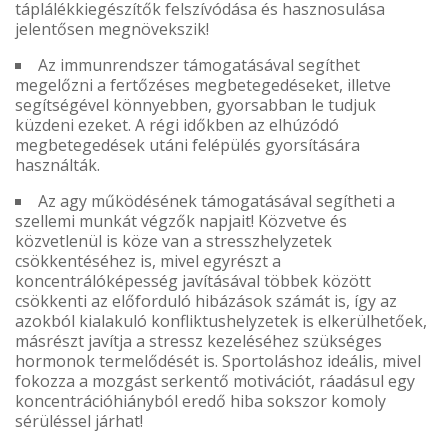
táplálékkiegészítők felszívódása és hasznosulása
jelentősen megnövekszik!
Az immunrendszer támogatásával segíthet
megelőzni a fertőzéses megbetegedéseket, illetve
segítségével könnyebben, gyorsabban le tudjuk
küzdeni ezeket. A régi időkben az elhúzódó
megbetegedések utáni felépülés gyorsítására
használták.
Az agy működésének támogatásával segítheti a
szellemi munkát végzők napjait! Közvetve és
közvetlenül is köze van a stresszhelyzetek
csökkentéséhez is, mivel egyrészt a
koncentrálóképesség javításával többek között
csökkenti az előforduló hibázások számát is, így az
azokból kialakuló konfliktushelyzetek is elkerülhetőek,
másrészt javítja a stressz kezeléséhez szükséges
hormonok termelődését is. Sportoláshoz ideális, mivel
fokozza a mozgást serkentő motivációt, ráadásul egy
koncentrációhiányból eredő hiba sokszor komoly
sérüléssel járhat!