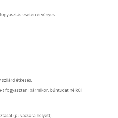
ő fogyasztás esetén érvényes.
 szilárd étkezés,
-t fogyasztani bármikor, bűntudat nélkül.
tását (pl. vacsora helyett).