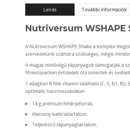
Leírás
További információk
Nutriversum WSHAPE S
A Nutriversum WSHAPE Shake a komplex megoldás
szervezetünk számára szükséges, mégis mindöss
A magas minőségű tápanyagok támogatják a szer
fitnessiparban évtizedek óta ismertek és kedvelt
1 adagban 8 féle vitamin található (C, E, B1, B
optimális hasznosulásában.
14 g prémium fehérjeforrás.
Alacsony kalóriatartalom.
Teljeskörű tápanyagtartalom.