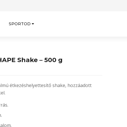
SPORTOD
APE Shake – 500 g
almú étkezéshelyettesítő shake, hozzáadott
el.
rás.
.
talom.