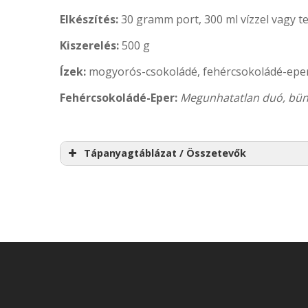
Elkészítés:
30 gramm port, 300 ml vízzel vagy te
Kiszerelés:
500 g
Ízek:
mogyorós-csokoládé, fehércsokoládé-epe
Fehércsokoládé-Eper:
Megunhatatlan duó, bünt
Tápanyagtáblázat / Összetevők