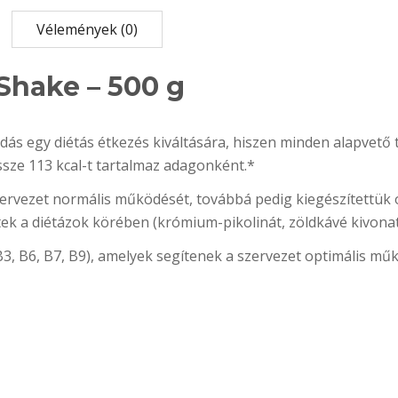
Vélemények (0)
hake – 500 g
 egy diétás étkezés kiváltására, hiszen minden alapvető 
ze 113 kcal-t tartalmaz adagonként.*
vezet normális működését, továbbá pedig kiegészítettük o
ek a diétázok körében (krómium-pikolinát, zöldkávé kivonat,
2, B3, B6, B7, B9), amelyek segítenek a szervezet optimális