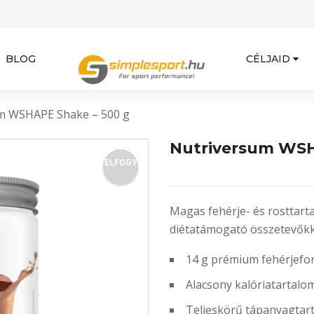
BLOG
CÉLJAID
m WSHAPE Shake – 500 g
Nutriversum WSH
ELFOGY.
Magas fehérje- és rosttart
diétatámogató összetevőkk
14 g prémium fehérjefor
Alacsony kalóriatartalom
Teljeskörű tápanyagtar