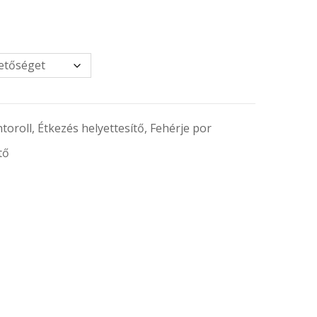
toroll
,
Étkezés helyettesítő
,
Fehérje por
tő