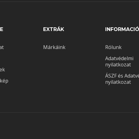
E
EXTRÁK
INFORMACI
at
Márkáink
Rólunk
Adatvédelmi
nyilatkozat
ek
ÁSZF és Adatv
rkép
nyilatkozat