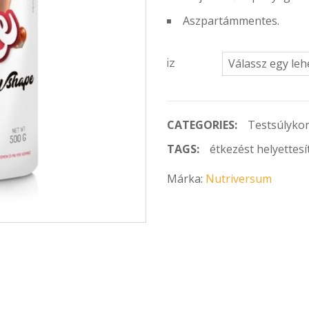
Aszpartámmentes.
iz
CATEGORIES:
Testsúlykon
TAGS:
étkezést helyettesí
Márka:
Nutriversum