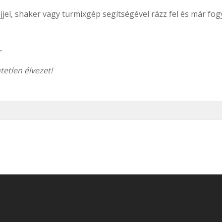
jjel, shaker vagy turmixgép segítségével rázz fel és már fog
r
etlen élvezet!