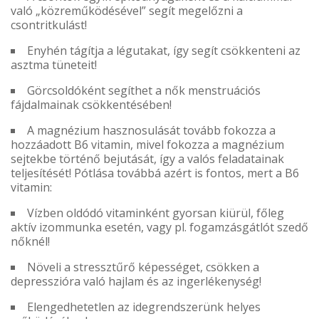
való „közreműködésével” segít megelőzni a
csontritkulást!
Enyhén tágítja a légutakat, így segít csökkenteni az
asztma tüneteit!
Görcsoldóként segíthet a nők menstruációs
fájdalmainak csökkentésében!
A magnézium hasznosulását tovább fokozza a
hozzáadott B6 vitamin, mivel fokozza a magnézium
sejtekbe történő bejutását, így a valós feladatainak
teljesítését! Pótlása továbbá azért is fontos, mert a B6
vitamin:
Vízben oldódó vitaminként gyorsan kiürül, főleg
aktív izommunka esetén, vagy pl. fogamzásgátlót szedő
nőknél!
Növeli a stressztűrő képességet, csökken a
depresszióra való hajlam és az ingerlékenység!
Elengedhetetlen az idegrendszerünk helyes