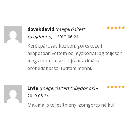
dovakdavid
(megerősített
Értékelés:
5
/
tulajdonos)
–
2019-06-24
5
Kerékpározás közben, görcsközeli
állapotban vettem be, gyakorlatilag teljesen
megszüntette azt. Újra maximális
erőbedobással tudtam menni.
Lívia
(megerősített tulajdonos)
–
Értékelés:
5
/
2019-06-24
5
Maximális teljesítmény izomgörcs nélkül