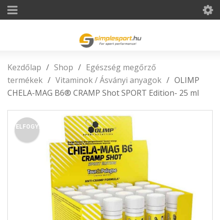
Kezdőlap
/
Shop
/
Egészség megőrző
termékek
/
Vitaminok / Ásványi anyagok
/
OLIMP
CHELA-MAG B6® CRAMP Shot SPORT Edition- 25 ml
ELFOGY.