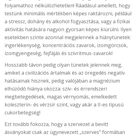
folyamathoz nélkülözhetetlen! Ráadásul amellett, hogy
testünk minimális mértékben képes raktározni, például
a stressz, dohány és alkohol fogyasztása, vagy a fizikai
aktivitás hatására nagyon gyorsan képes kiürülni. Ilyen
esetekben szinte azonnal megjelennek a hiánytünetek:
ingerlékenység, koncentrációs zavarok, izomgörcsök,
izomgyengeség, fejfájás és szívritmus-zavarok!
Hosszabb távon pedig olyan tünetek jelennek meg,
amiket a civilizációs ártalmak és az öregedés negatív
hatásainak hisznek, pedig valójában a magnézium
elhúzódó hiánya okozza: szív- és érrendszeri
megbetegedések, magas vérnyomás, emelkedett
koleszterin- és vérzsír szint, vagy akár a II-es típusú
cukorbetegség!
Ezt tovább fokozza, hogy a szervezet a bevitt
ásványokat csak az úgynevezett „szerves” formában