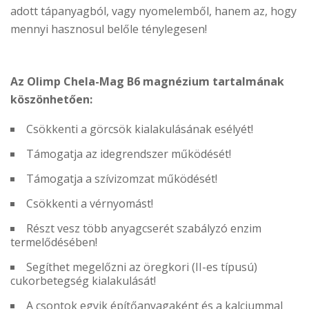
adott tápanyagból, vagy nyomelemből, hanem az, hogy
mennyi hasznosul belőle ténylegesen!
Az Olimp Chela-Mag B6 magnézium tartalmának
köszönhetően:
Csökkenti a görcsök kialakulásának esélyét!
Támogatja az idegrendszer működését!
Támogatja a szívizomzat működését!
Csökkenti a vérnyomást!
Részt vesz több anyagcserét szabályzó enzim
termelődésében!
Segíthet megelőzni az öregkori (II-es típusú)
cukorbetegség kialakulását!
A csontok egyik építőanyagaként és a kalciummal