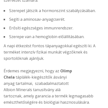
szervezet számára:
Szerepet játszik a hormonszint szabályzásában.
Segíti a aminosav-anyagcserét.
Erősíti egészséges immunrendszer.
Szerepe van a hemoglobin előállításában.
A napi étkezést fontos tápanyagokkal egészíti ki. A
terméket intenzív fizikai munkát végzőknek és
sportolóknak ajánljuk.
Érdemes megjegyezni, hogy az
Olimp
Chela
táplálék-kiegészítők ásványi
anyag tartalmai, szabadalmaztatott
Albion Minerals tanusítvány alá
tartoznak, amely garancia a termék legmagasabb
emészthetőségére és biológiai hasznosulására.