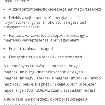
működéséhez!
A szívizomzat teljesítőképességének megőrzéséhez!
Felelős a sejtekben zajló energiatermelési
folyamatokért, így az izmokon túl az egész test
energiatermeléséért!
Fontos a vörösvértestek képződéséhez, így a
megfelelő vérképzéséhez is lényeges elem!
Enyhíti az álmatlanságot!
Elengedhetetlen a fehérjék szintéziséhez!
A tudományos kutatások kimutatták hogy a
magnézium biszglicinát előnyösebb az egyéb
magnézium vegyületeknél, a magnézium sokkal inkább
hasznosul belőle. Magnézium kelát Albion ® teljesen
hipoallergén (US 7.838.042 számú szabadalmi leírás).
A
B6 vitamin
a következő okokból szükséges a