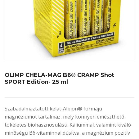
OLIMP CHELA-MAG B6® CRAMP Shot
SPORT Edition- 25 ml
Szabadalmaztatott kelát-Albion® formájú
magnéziumot tartalmaz, mely könnyen emészthető,
tökéletes biohasznosulású. Káliummal, valamint kiváló
minőségű B6-vitaminnal dúsítva, a magnézium pozitív