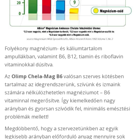
Folyékony magnézium- és káliumtartalom
ampullákban, valamint B6, B12, tiamin és riboflavin
vitaminokkal dúsítva.
Az
Olimp Chela-Mag B6
valósan szerves kötésben
tartalmaz az idegrendszerünk, szívünk és izmaink
számára nélkülözhetetlen magnéziumot – B6
vitaminnal megerősítve. Így kiemelkedően nagy
arányban és gyorsan szívódik fel, minimális emésztési
problémák mellett!
Megdöbbentő, hogy a szervezetünkben az egyik
legkisebb arányban előforduló anyag mennyire sok