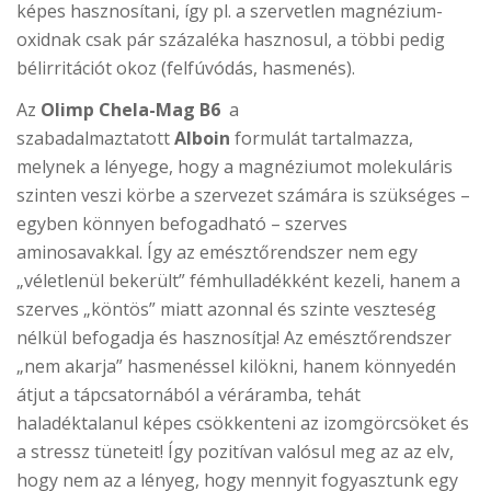
képes hasznosítani, így pl. a szervetlen magnézium-
oxidnak csak pár százaléka hasznosul, a többi pedig
bélirritációt okoz (felfúvódás, hasmenés).
Az
Olimp Chela-Mag B6
a
szabadalmaztatott
Alboin
formulát tartalmazza,
melynek a lényege, hogy a magnéziumot molekuláris
szinten veszi körbe a szervezet számára is szükséges –
egyben könnyen befogadható – szerves
aminosavakkal. Így az emésztőrendszer nem egy
„véletlenül bekerült” fémhulladékként kezeli, hanem a
szerves „köntös” miatt azonnal és szinte veszteség
nélkül befogadja és hasznosítja! Az emésztőrendszer
„nem akarja” hasmenéssel kilökni, hanem könnyedén
átjut a tápcsatornából a véráramba, tehát
haladéktalanul képes csökkenteni az izomgörcsöket és
a stressz tüneteit! Így pozitívan valósul meg az az elv,
hogy nem az a lényeg, hogy mennyit fogyasztunk egy