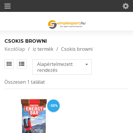
CSOKIS BROWNI
Kezdőlap
/
iz termék
/
Csokis browni
Alapértelmezett
rendezés
Összesen 1 találat
-50%