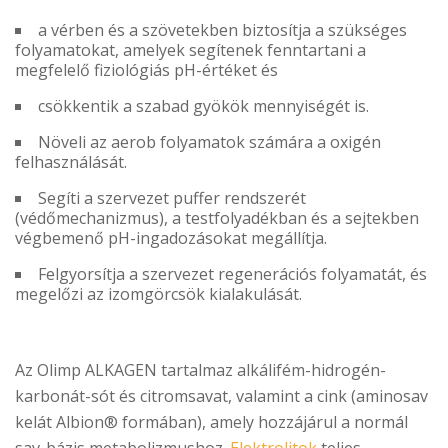
a vérben és a szövetekben biztosítja a szükséges
folyamatokat, amelyek segítenek fenntartani a
megfelelő fiziológiás pH-értéket és
csökkentik a szabad gyökök mennyiségét is.
Növeli az aerob folyamatok számára a oxigén
felhasználását.
Segíti a szervezet puffer rendszerét
(védőmechanizmus), a testfolyadékban és a sejtekben
végbemenő pH-ingadozásokat megállítja.
Felgyorsítja a szervezet regenerációs folyamatát, és
megelőzi az izomgörcsök kialakulását.
Az Olimp ALKAGEN tartalmaz alkálifém-hidrogén-
karbonát-sót és citromsavat, valamint a cink (aminosav
kelát Albion® formában), amely hozzájárul a normál