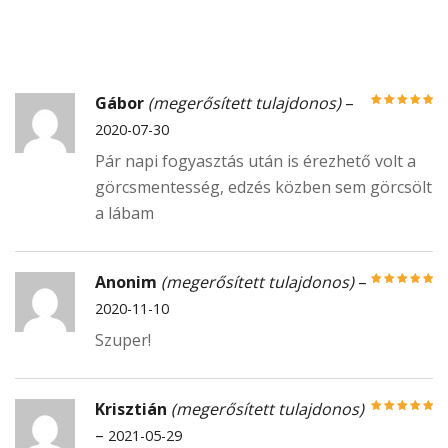
Gábor
(megerősített tulajdonos)
–
Értékelés:
5
/
2020-07-30
5
Pár napi fogyasztás után is érezhető volt a
görcsmentesség, edzés közben sem görcsölt
a lábam
Anonim
(megerősített tulajdonos)
–
Értékelés:
5
/
2020-11-10
5
Szuper!
Krisztián
(megerősített tulajdonos)
Értékelés:
5
/
–
2021-05-29
5