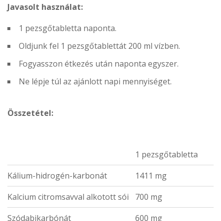
Javasolt használat:
1 pezsgőtabletta naponta.
Oldjunk fel 1 pezsgőtablettát 200 ml vízben.
Fogyasszon étkezés után naponta egyszer.
Ne lépje túl az ajánlott napi mennyiséget.
Összetétel:
1 pezsgőtabletta
Kálium-hidrogén-karbonát
1411 mg
Kalcium citromsavval alkotott sói
700 mg
Szódabikarbónát
600 mg