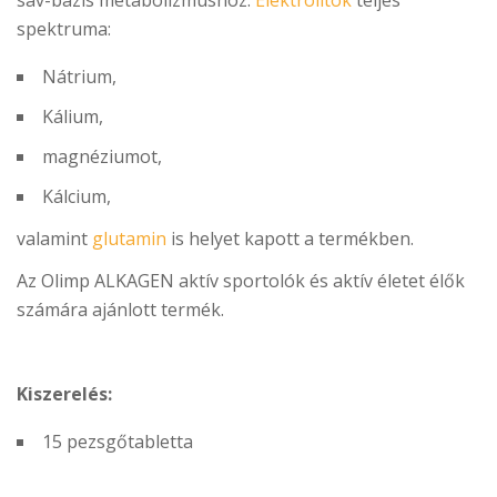
sav-bázis metabolizmushoz.
Elektrolitok
teljes
spektruma:
Nátrium,
Kálium,
magnéziumot,
Kálcium,
valamint
glutamin
is helyet kapott a termékben.
Az Olimp ALKAGEN aktív sportolók és aktív életet élők
számára ajánlott termék.
Kiszerelés:
15 pezsgőtabletta