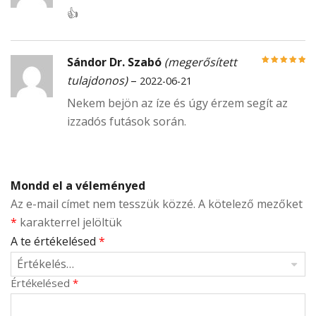
👍
Sándor Dr. Szabó
(megerősített
Értékelés:
5
/
tulajdonos)
–
2022-06-21
5
Nekem bejön az íze és úgy érzem segít az
izzadós futások során.
Mondd el a véleményed
Az e-mail címet nem tesszük közzé.
A kötelező mezőket
*
karakterrel jelöltük
A te értékelésed
*
Értékelésed
*