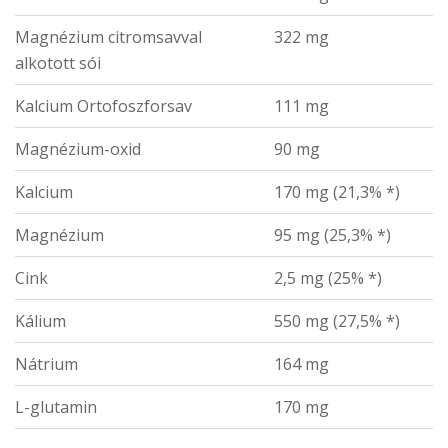
Magnézium citromsavval
322 mg
alkotott sói
Kalcium Ortofoszforsav
111 mg
Magnézium-oxid
90 mg
Kalcium
170 mg (21,3% *)
Magnézium
95 mg (25,3% *)
Cink
2,5 mg (25% *)
Kálium
550 mg (27,5% *)
Nátrium
164 mg
L-glutamin
170 mg