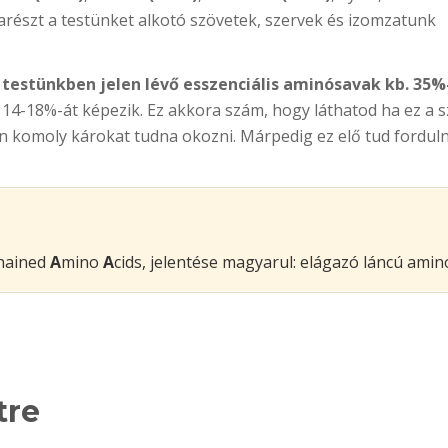
arészt a testünket alkotó szövetek, szervek és izomzatunk
 testünkben jelen lévő esszenciális aminósavak kb. 35%
14-18%-át képezik. Ez akkora szám, hogy láthatod ha ez a s
komoly károkat tudna okozni. Márpedig ez elő tud fordulni
hained
A
mino
A
cids, jelentése magyarul: elágazó láncú amin
tre