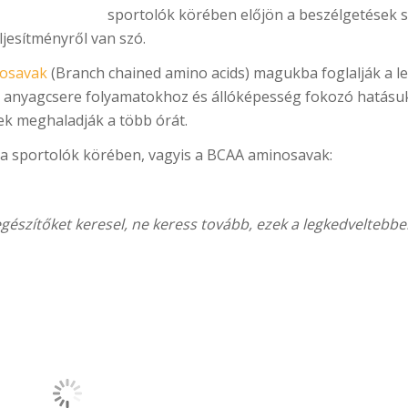
sportolók körében előjön a beszélgetések 
jesítményről van szó.
osavak
(Branch chained amino acids) magukba foglalják a le
rob anyagcsere folyamatokhoz és állóképesség fokozó hatásuk
k meghaladják a több órát.
 a sportolók körében, vagyis a BCAA aminosavak:
gészítőket keresel, ne keress tovább, ezek a legkedveltebbek
ELFOGY.