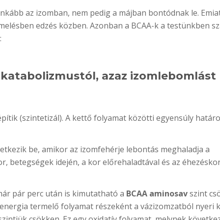
inkább az izomban, nem pedig a májban bontódnak le. Emia
ermelésben edzés közben. Azonban a BCAA-k a testünkben 
:
 katabolizmustól, azaz izomlebomlást
ítik (szintetizál). A kettő folyamat közötti egyensúly hatá
etkezik be, amikor az izomfehérje lebontás meghaladja a
kkor, betegségek idején, a kor előrehaladtával és az éhezésko
már pár perc után is kimutatható a
BCAA aminosav
szint cs
 energia termelő folyamat részeként a vázizomzatból nyeri k
 szintjük csökken. Ez egy oxidatív folyamat, melynek követk