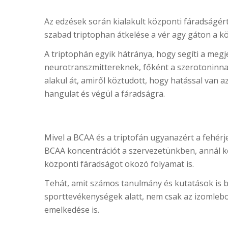
Az edzések során kialakult központi fáradságér
szabad triptophan átkelése a vér agy gáton a k
A triptophán egyik hátránya, hogy segíti a meg
neurotranszmittereknek, főként a szerotoninn
alakul át, amiről köztudott, hogy hatással van a
hangulat és végül a fáradságra.
Mivel a BCAA és a triptofán ugyanazért a fehérj
BCAA koncentrációt a szervezetünkben, annál kev
központi fáradságot okozó folyamat is.
Tehát, amit számos tanulmány és kutatások is b
sporttevékenységek alatt, nem csak az izomlebo
emelkedése is.