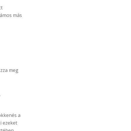
tt
számos más
rozza meg
r
ökkenés a
i ezeket
eztében