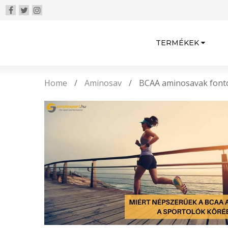
TERMÉKEK
Home
/
Aminosav
/
BCAA aminosavak fonto