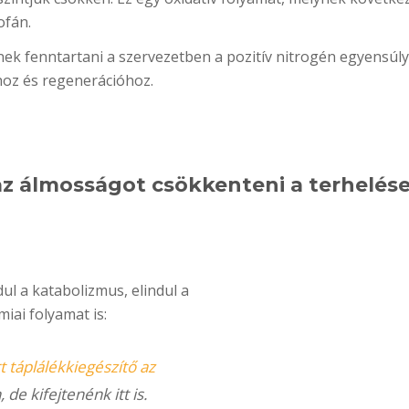
ofán.
nek fenntartani a szervezetben a pozitív nitrogén egyensúlyt
oz és regenerációhoz.
az álmosságot csökkenteni a terhelés
ul a katabolizmus, elindul a
iai folyamat is:
t táplálékkiegészítő az
de kifejtenénk itt is.