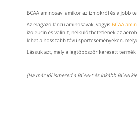
BCAA aminosav, amikor az izmokról és a jobb tel
Az elágazó láncú aminosavak, vagyis
BCAA amin
izoleucin és valin-t, nélkülözhetetlenek az ae
lehet a hosszabb távú sporteseményeken, melye
Lássuk azt, mely a legtöbbször keresett termék
(Ha már jól ismered a BCAA-t és inkább BCAA kie
!