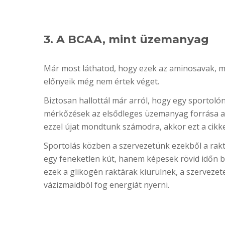
3. A BCAA, mint üzemanyag
Már most láthatod, hogy ezek az aminosavak, m
előnyeik még nem értek véget.
Biztosan hallottál már arról, hogy egy sportolón
mérkőzések az elsődleges üzemanyag forrása a g
ezzel újat mondtunk számodra, akkor ezt a cikke
Sportolás közben a szervezetünk ezekből a rak
egy feneketlen kút, hanem képesek rövid időn b
ezek a glikogén raktárak kiürülnek, a szervezet
vázizmaidból fog energiát nyerni.