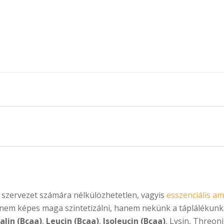
LOW –
SQUEEZY 100 % PURE
Amino tabletta – 100g
Értékelés:
8 075
Ft
4.81
/ 5
szervezet számára nélkülözhetetlen, vagyis
esszenciális a
t nem képes maga szintetizálni, hanem nekünk a táplálékunkk
alin (Bcaa)
,
Leucin (Bcaa)
,
Isoleucin (Bcaa)
, Lysin, Threoni