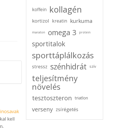
kollagén
koffein
kurkuma
kortizol
kreatin
omega 3
maraton
protein
sportitalok
sporttáplálkozás
szénhidrát
stressz
szív
teljesítmény
növelés
tesztoszteron
triatlon
verseny
zsírégetés
minosavak
al kell
n,