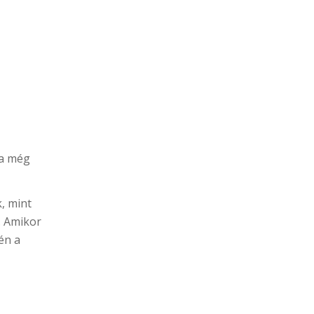
Ha még
, mint
. Amikor
én a