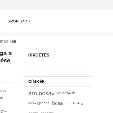
SPORTOD
nod kell
ga a
HÍRDETÉS
dése
CÍMKÉK
nos
aminosav
aminósavak
od
bcaa
ashwagandha
carboloading
gy a