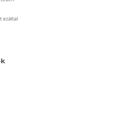
 ezáltal
ek