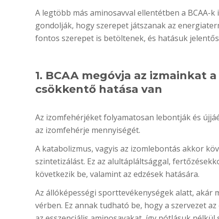
A legtöbb más aminosavval ellentétben a BCAA-k 
gondolják, hogy szerepet játszanak az energiat
fontos szerepet is betöltenek, és hatásuk jelentős
1. BCAA megóvja az izmainkat a
csökkentő hatása van
Az izomfehérjéket folyamatosan lebontják és újjáép
az izomfehérje mennyiségét.
A katabolizmus, vagyis az izomlebontás akkor köv
szintetizálást. Ez az alultápláltsággal, fertőzése
következik be, valamint az edzések hatására.
Az állóképességi sporttevékenységek alatt, akár 
vérben. Ez annak tudható be, hogy a szervezet az
az esszenciális aminosavakat, így pótlásuk nélkül