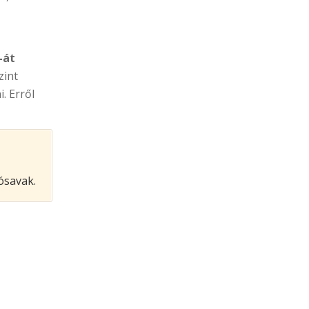
-át
zint
. Erről
ósavak.