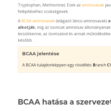
Tryptophan, Methionine). Ezek az
aminosavak
jav
felépítéséhez szükségesek.
A
BCAA aminosavak
(elágazó láncú aminosavak)
a
alkotják
, míg az izomzat aminósav állományának 
lecsökkenne, az izomzatod és annak működésében 
később.
BCAA jelentése
A BCAA tulajdonképpen egy rövidítés:
B
ranch
C
BCAA hatása a szerveze