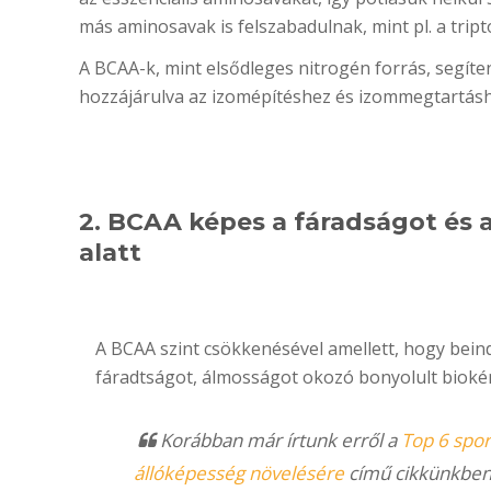
más aminosavak is felszabadulnak, mint pl. a tript
A BCAA-k, mint elsődleges nitrogén forrás, segíte
hozzájárulva az izomépítéshez és izommegtartásh
2. BCAA képes a fáradságot és 
alatt
A BCAA szint csökkenésével amellett, hogy beind
fáradtságot, álmosságot okozó bonyolult biokém
Korábban már írtunk erről a
Top 6 spor
állóképesség növelésére
című cikkünkben, 