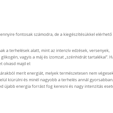
ennyire fontosak számodra, de a kiegészítésükkel elérhető
ak a terhelések alatt, mint az intenzív edzések, versenyek,
likogén, vagyis a máj és izomzat „szénhidrát tartalékai”. 
t olvasd majd el:
tárakból merít energiát, melyek természetesen nem végesek
elül kiürülni és minél nagyobb a terhelés annál gyorsabban
ed újabb energia forrást fog keresni és nagy intenzitás eset