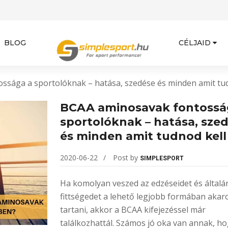
BLOG
CÉLJAID
ssága a sportolóknak – hatása, szedése és minden amit tud
BCAA aminosavak fontossá
sportolóknak – hatása, sze
és minden amit tudnod kell
2020-06-22
Post by
SIMPLESPORT
Ha komolyan veszed az edzéseidet és általá
fittségedet a lehető legjobb formában akar
tartani, akkor a BCAA kifejezéssel már
találkozhattál. Számos jó oka van annak, ho