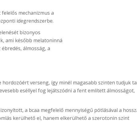
t felelős mechanizmus a
özponti idegrendszerbe.
jelenését bizonyos
ak, ami később melatoninná
z ébredés, álmosság, a
e hordozóért verseng, így minél magasabb szinten tudjuk ta
esebb eséllyel fog lejátszódni a fent említett álmosságot,
izonyított, a bcaa megfelelő mennyiségű pótlásával a hoss
mlás kerülhető el, hanem elkerülhető a szerotonin szint