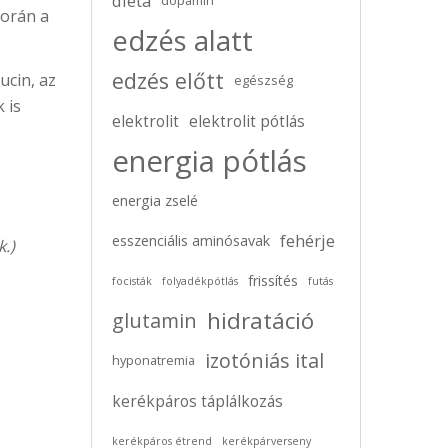
diéta
dopamin
során a
edzés alatt
edzés előtt
ucin, az
egészség
 is
elektrolit
elektrolit pótlás
energia pótlás
energia zselé
fehérje
esszenciális aminósavak
.)
frissítés
focisták
folyadékpótlás
futás
hidratáció
glutamin
izotóniás ital
hyponatremia
kerékpáros táplálkozás
kerékpáros étrend
kerékpárverseny