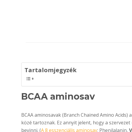
SQUEEZY 100 % PURE
Nutriversum – F
Amino por – 200g
2:1:1 BCAA – 6 g
Értékelés:
Értékelés:
240
Ft
165
Ft
3.50
/ 5
4.61
/ 5
Tartalomjegyzék
BCAA aminosav
BCAA aminosavak (Branch Chained Amino Acids) a 
közé tartoznak. Ez annyit jelent, hogy a szerveze
bevinni. (
A 8 esszenciális aminosav
: Phenilalanin,
V