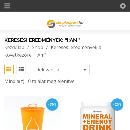
KERESÉSI EREDMÉNYEK: “I:AM”
Kezdőlap
/
Shop
/
Keresési eredmények a
következőre: “i:Am”
Relevancia
Mind a(z) 10 találat megjelenítve
-36%
-25%