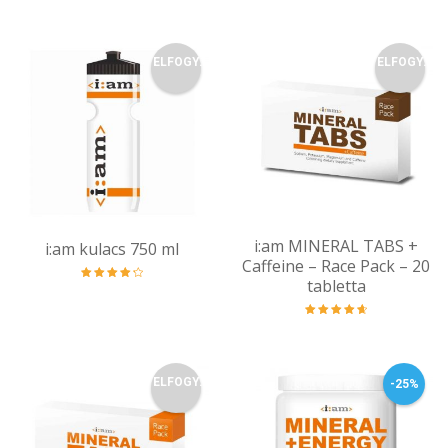
Értékelés:
4.84
/ 5
ELFOGY.
ELFOGY.
i:am MINERAL TABS +
i:am kulacs 750 ml
Caffeine – Race Pack – 20
tabletta
Értékelés:
4.33
/ 5
Értékelés:
4.75
/ 5
ELFOGY.
-25%