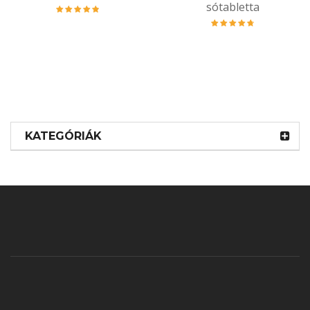
sótabletta
Értékelés:
4.95
/ 5
Értékelés:
4.86
/ 5
KATEGÓRIÁK