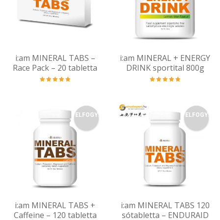
i:am MINERAL TABS –
i:am MINERAL + ENERGY
Race Pack – 20 tabletta
DRINK sportital 800g
Értékelés:
Értékelés:
4.88
/ 5
4.93
/ 5
ELFOGY.
ELFOGY.
i:am MINERAL TABS +
i:am MINERAL TABS 120
Caffeine – 120 tabletta
sótabletta – ENDURAID