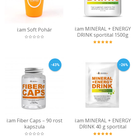
i:am MINERAL + ENERGY
i:am Soft Pohár
DRINK sportital 1500g
Értékelés:
5.00
/ 5
-43%
-26%
i:am Fiber Caps – 90 rost
i:am MINERAL + ENERGY
kapszula
DRINK 40 g sportital